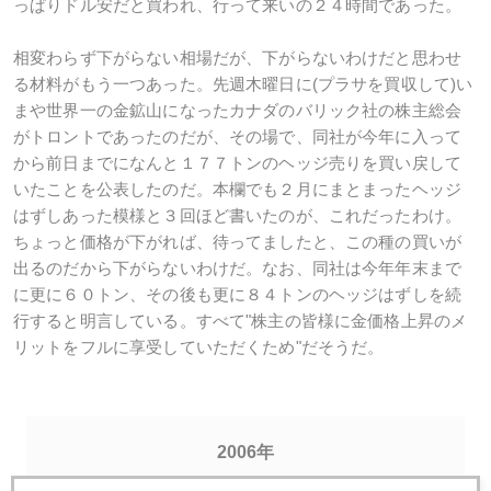
っぱりドル安だと買われ、行って来いの２４時間であった。
相変わらず下がらない相場だが、下がらないわけだと思わせ
る材料がもう一つあった。先週木曜日に(プラサを買収して)い
まや世界一の金鉱山になったカナダのバリック社の株主総会
がトロントであったのだが、その場で、同社が今年に入って
から前日までになんと１７７トンのヘッジ売りを買い戻して
いたことを公表したのだ。本欄でも２月にまとまったヘッジ
はずしあった模様と３回ほど書いたのが、これだったわけ。
ちょっと価格が下がれば、待ってましたと、この種の買いが
出るのだから下がらないわけだ。なお、同社は今年年末まで
に更に６０トン、その後も更に８４トンのヘッジはずしを続
行すると明言している。すべて"株主の皆様に金価格上昇のメ
リットをフルに享受していただくため"だそうだ。
2006年