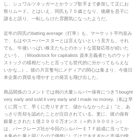
し、シュワルツネッガーとかラップ歌手まで参加して正にお
祭りムード。とはいえ、同氏も７５歳となり、後継を息子に
譲ると語り、一転しらけた雰囲気になったようだ。
近年の同氏のbatting average（打率）も、マーケット平均並み
で、もはやスーパースターとは言えないという見方も。それ
でも、午後いっぱい株主たちとのホットな質疑応答が続いた
という。（Woodstock for capitalists 資本主義者たちのウッド
ストックの様相だったと言っても世代的に分かってもらえな
いかな...）。彼の片言隻句にメディアの関心は集まり、今後日
本企業の買収を増やすとの発言も飛び出した。
商品関係のコメントでは例の大量シルバー保有につき"I bought
very early and sold it very early and I made no money.（私は早
くに買って、早くに売りすぎて、儲からなかったよ）"と、あ
っさり売却を認めたことが注目されている。更に、彼の保有
銀量とされた１億２９００万オンス（＝約３９００トン）
は、バークレーズ社が今回のシルバーＥＴＦ組成に当ってか
き集めた量と同じなので偶然にしてはできすぎかと市場の憶