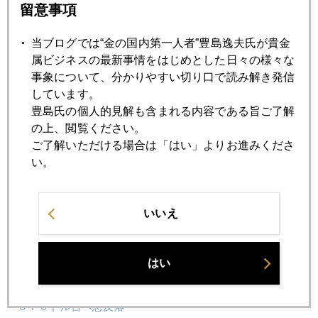
留意事項
2006年05月23日
当ブログでは“金の国内第一人者”豊島逸夫氏が貴金
バブルが弾けたのか
属ビジネスの最新事情をはじめとした日々の様々な
事象について、分かりやすい切り口で読み解き発信
2006年05月22日
しています。
６５０ドル台へ続落
豊島氏の個人的見解も含まれる内容である旨ご了解
の上、閲覧ください。
ご了解いただける場合は「はい」よりお進みくださ
2006年05月18日
い。
米国消費者物価上昇のなか金乱高下
いいえ
2006年05月17日
ゴールド最前線の最新事情
はい
2006年05月16日
６７０ドル台へ急反落