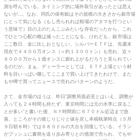
測を呼んでいる。タイミング的に場外取引があったとは思え
ないが...。なお、同氏の保有銀はその規模の大きさから銀市場
にとって気になる（もし売られれば相場のアタマを打つとい
う意味で）目の上のたんこぶみたいな存在だったから、これ
でひとつ心配の種は減ったことになる。けれども、銀市場は
ここ数日、金に比しおとなしい。シルバーＥＴＦは、先週末
現在で４４００万オンス（＝約１３００トン）も売れ、近々
６０００万から１億オンスに膨れ上がるだろうと見られてい
るのだが。まぁ、ディーラーとしては、ＥＴＦ上場という材
料を目いっぱい囃してここまで買い上げてきたわけで、また
もや噂で買ってニュースで売れのパターンのようだ。
さて、金市場のほうは、昨日"調整局面必至とはいえ、調整が
入っても２４時間も持たず、東京時間には元の水準に戻るこ
とが多い"と書いた後、ＮＹ時間前に６７０ドル近辺まで急
落。ところがその後じりじりと値を戻し本稿執筆時点（５月
９日朝８時）では６８０ドルの大台を回復している。イラン
がブッシュに書簡を送り歩み寄りとの憶測で売られ、でもや