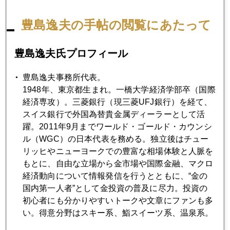
1月
2月
3月
4月
5月
6月
7月
8月
9月
10月
11月
12月
豊島逸夫の手帖の閲覧にあたって
豊島逸夫氏プロフィール
2006年05月31日
株安の影響は？
豊島逸夫事務所代表。
1948年、東京都生まれ。一橋大学経済学部卒（国際
経済専攻）。三菱銀行（現三菱UFJ銀行）を経て、
2006年05月30日
スイス銀行で外国為替貴金属ディーラーとして活
質への逃避
躍。2011年9月までワールド・ゴールド・カウンシ
ル（WGC）の日本代表を務める。独立後はチュー
リッヒやニューヨークでの豊富な相場体験と人脈を
2006年05月25日
もとに、自由な立場から金市場や国際金融、マクロ
急ぎばたらき
経済動向について情報発信を行うとともに、“金の
国内第一人者”として金投資の普及に尽力。投資の
初心者にも分かりやすいトークや文章にファンも多
2006年05月24日
い。得意分野はスキー系、鮨スイーツ系、温泉系。
分散が効かない悩み