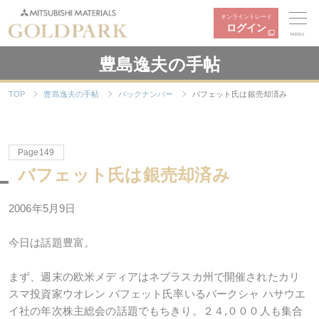
オンライントレード
ログイン
MENU
豊島逸夫の手帖
TOP
豊島逸夫の手帖
バックナンバー
バフェット氏は銀売却済み
Page149
バフェット氏は銀売却済み
2006年5月9日
今日は話題豊富。
まず、週末の欧米メディアはネブラスカ州で開催されたカリ
スマ投資家ウオレン バフェット氏率いるバークシャ ハサウエ
イ社の年次株主総会の話題でもちきり。２４,０００人も集合