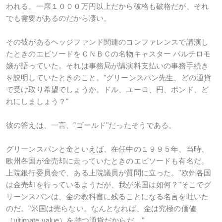
われる。一席１０００万円以上だから破格も破格だが、それ
でも需要があるのだから凄い。
その彼があるヘッジファンド関連のコンファレンスで講演し
たときのエピソードをＣＮＢＣの名物キャスター バルチロモ
嬢が語っていた。それは事務局が講演料支払いの事務手続き
を説明していたときのこと。"グリーンスパン先生、どの通貨
で受け取り希望でしょうか。ドル、ユーロ、円、ポンド、ど
れにしましょう？"
彼の答えは、一言、"ゴールド"だったそうである。
グリーンスパンと金といえば、在任中の１９９５年、当時、
欧州各国が金売却に走っていたときのエピソードも有名だ。
上院銀行委員会で、ある上院議員が質問に立った。"欧州各国
は金売却を行っているようだが、我が米国は如何？"そこでグ
リーンスパンは、金の教科書に残ることになる名言を吐いた
のだ。"米国は売らない。なんとなれば、金は究極の価値
（ultimate value）を持つ通貨だからだ。"