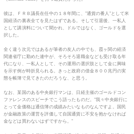
彼は、ＦＲＢ議長在任中の１８年間に、"通貨の番人"として米
国経済の裏表全てを見たはずである。そして引退後、一私人
として講演料について聞かれ、ドルではなく、ゴールドを選
択した。
全く違う次元ではあるが筆者の友人の中でも、霞ヶ関の経済
関連省庁に勤めた連中が、そろそろ退職金なども受け取る年
代になり、一私人として、その運用の選択肢として金に興味
を示す例が時折見られる。きっと政府の借金８００兆円の実
態を帳簿で見てきたのだろうな、と思う。
なお、某国のある中央銀行マンは、日経主催のゴールドコン
ファレンスのスピーチでこう語ったものだ。"我々中央銀行に
とって金価格は通信簿の成績みたいなものなんですよ。国民
が金融政策の運営を評価して自国通貨に不安を抱かなければ
金などは買わないはずですから。"