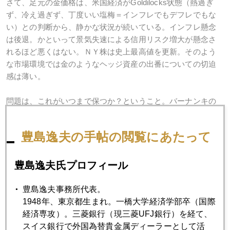
さて、足元の金価格は、米国経済がGoldilocks状態（熱過ぎ
ず、冷え過ぎず、丁度いい塩梅＝インフレでもデフレでもな
い）との判断から、静かな状況が続いている。インフレ懸念
は後退。かといって景気失速による信用リスク増大が懸念さ
れるほど悪くはない。ＮＹ株は史上最高値を更新。そのよう
な市場環境では金のようなヘッジ資産の出番についての切迫
感は薄い。
問題は、これがいつまで保つか？ということ。バーナンキの
金融政策運営手腕を買えば、金は売り。彼の微妙な舵取りに
不安を持てば、金は買いとなる。ソフトランディングなら売
豊島逸夫の手帖の閲覧にあたって
り、ハードランディングなら買いとも言える。先の話だがバ
ーナンキが引退したあと、一私人としてどの通貨を選択する
かも実に興味深いね。
豊島逸夫氏プロフィール
豊島逸夫事務所代表。
1948年、東京都生まれ。一橋大学経済学部卒（国際
2006年
経済専攻）。三菱銀行（現三菱UFJ銀行）を経て、
スイス銀行で外国為替貴金属ディーラーとして活