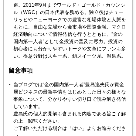
1月
2月
3月
4月
5月
6月
躍。2011年9月までワールド・ゴールド・カウンシ
ル（WGC）の日本代表を務める。独立後はチュー
7月
8月
9月
10月
11月
12月
リッヒやニューヨークでの豊富な相場体験と人脈を
もとに、自由な立場から金市場や国際金融、マクロ
経済動向について情報発信を行うとともに、“金の
2006年12月22日
国内第一人者”として金投資の普及に尽力。投資の
回顧と展望－ＣＮＢＣでの発言要約
初心者にも分かりやすいトークや文章にファンも多
い。得意分野はスキー系、鮨スイーツ系、温泉系。
2006年12月21日
留意事項
2007年金価格下落シナリオ
当ブログでは“金の国内第一人者”豊島逸夫氏が貴金
属ビジネスの最新事情をはじめとした日々の様々な
2006年12月20日
事象について、分かりやすい切り口で読み解き発信
グリーンスパンは金を選択
しています。
豊島氏の個人的見解も含まれる内容である旨ご了解
2006年12月14日
の上、閲覧ください。
金市場見通しパート２
ご了解いただける場合は「はい」よりお進みくださ
い。