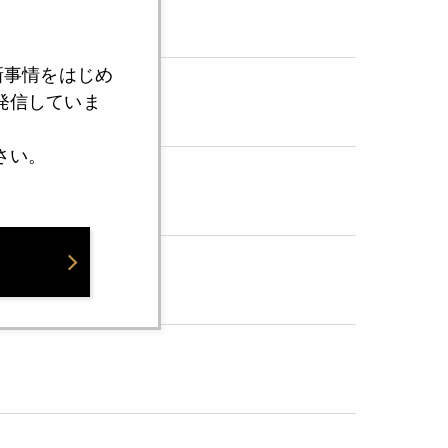
に急落
新事情をはじめ
発信していま
さい。
は