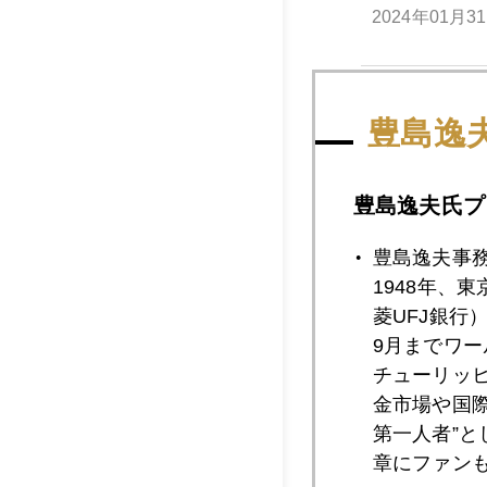
2024年01月3
2024年01月2
豊島逸
豊島逸夫氏プ
2024年01月2
豊島逸夫事
1948年、
2024年01月1
菱UFJ銀行
9月までワ
チューリッ
金市場や国
2024年01月1
第一人者”
章にファン