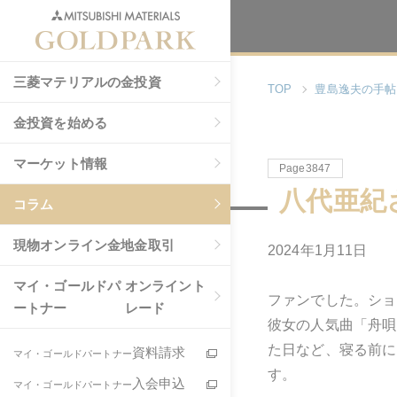
三菱マテリアルの金投資
TOP
豊島逸夫の手帖
金投資を始める
マーケット情報
Page3847
八代亜紀
コラム
現物
オンライン金地金取引
2024年1月11日
マイ・ゴールドパ
オンライント
ファンでした。ショ
ートナー
レード
彼女の人気曲「舟唄
た日など、寝る前に
資料請求
マイ・ゴールドパートナー
す。
入会申込
マイ・ゴールドパートナー