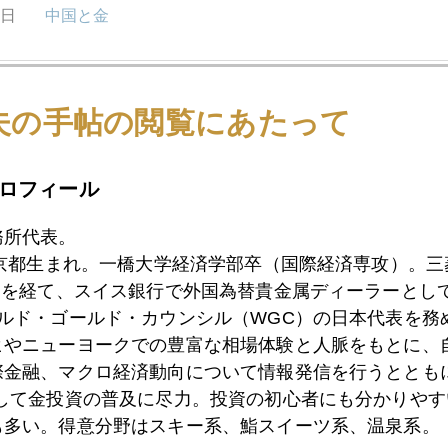
1日
中国と金
9日
今の金相場のおさらい
夫の手帖の閲覧にあたって
ロフィール
4日
変わりゆく日本人の相場観
務所代表。
東京都生まれ。一橋大学経済学部卒（国際経済専攻）。
9日
金、２０００ドル台から反発
）を経て、スイス銀行で外国為替貴金属ディーラーとして
ールド・ゴールド・カウンシル（WGC）の日本代表を務
ヒやニューヨークでの豊富な相場体験と人脈をもとに、
際金融、マクロ経済動向について情報発信を行うとともに
8日
国際金価格、２０００ドル台を割り込むか
として金投資の普及に尽力。投資の初心者にも分かりやす
も多い。得意分野はスキー系、鮨スイーツ系、温泉系。