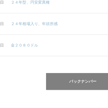
5日
２４年型、円安変異種
4日
２４年相場入り、年頭所感
4日
金２０８０ドル
バックナンバー