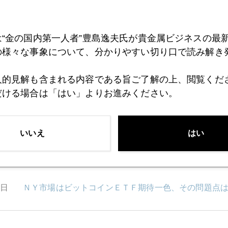
7日
国際金価格スポット２０５０ドルから２０２０ドル台
は“金の国内第一人者”豊島逸夫氏が貴金属ビジネスの最
の様々な事象について、分かりやすい切り口で読み解き
5日
金価格２０５０ドル突破
人的見解も含まれる内容である旨ご了解の上、閲覧くだ
だける場合は「はい」よりお進みください。
2日
いきなりの日本株高騰に戸惑うＮＩＳＡ初心者
いいえ
はい
1日
八代亜紀さんを悼む
0日
ＮＹ市場はビットコインＥＴＦ期待一色、その問題点