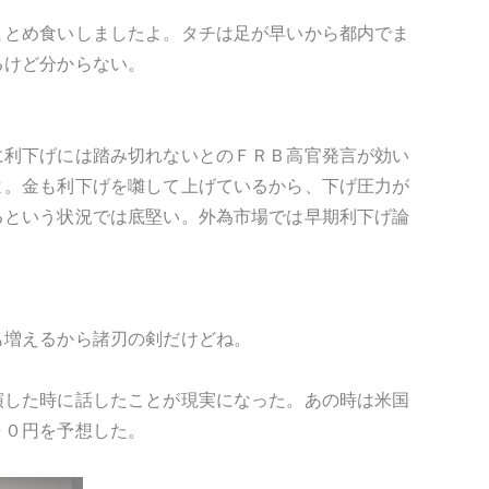
まとめ食いしましたよ。タチは足が早いから都内でま
るけど分からない。
。
に利下げには踏み切れないとのＦＲＢ高官発言が効い
よ。金も利下げを囃して上げているから、下げ圧力が
るという状況では底堅い。外為市場では早期利下げ論
も増えるから諸刃の剣だけどね。
演した時に話したことが現実になった。あの時は米国
００円を予想した。