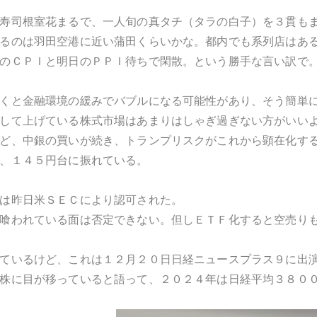
寿司根室花まるで、一人旬の真タチ（タラの白子）を３貫も
るのは羽田空港に近い蒲田くらいかな。都内でも系列店はあ
のＣＰＩと明日のＰＰＩ待ちで閑散。という勝手な言い訳で
くと金融環境の緩みでバブルになる可能性があり、そう簡単
して上げている株式市場はあまりはしゃぎ過ぎない方がいい
ど、中銀の買いが続き、トランプリスクがこれから顕在化す
、１４５円台に振れている。
は昨日米ＳＥＣにより認可された。
喰われている面は否定できない。但しＥＴＦ化すると空売り
ているけど、これは１２月２０日日経ニュースプラス９に出
株に目が移っていると語って、２０２４年は日経平均３８０