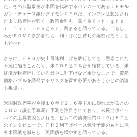
た。その典型事例が米国を代表するバンカーであるＪＰモル
ガン・チェース銀行ダイモンＣＥＯだ。インフレは想定され
たより粘着性が強く、政策金利も「高く長く＝ｈｉｇｈｅ
ｒ ｆｏｒ ｌｏｎｇｅｒ」留まると語っている。「もし、
私がＦＯＭＣ参加者なら、利下げには待ちの姿勢だろう」と
も述べた。
さらに、ＦＲＢが史上最速利上げを敢行しても、懸念された
不況に陥ることなく、米ＧＤＰは２％台を維持している。米
経済が軟着陸している最中に利下げなど余計なことで、資産
価格バブルを誘発するリスクを冒す必要があろうかとの議論
も根強い。
米国財政赤字が今後１０年で２．６兆ドルに膨れ上がるとの
ＣＢＯ（議会予算局）予測も注目されており、米長期債イー
ルドの上昇要因とされる。ピムコの債券部門ＣＩＯはＦＴと
のインタビューで、ＦＲＢ利下げペース鈍化予測のもとに保
有米国債を減らし、英国債を増やすと語っている。