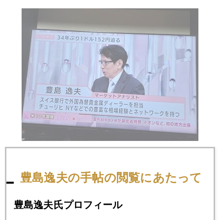
豊島逸夫の手帖の閲覧にあたって
2024年
1月
2月
3月
4月
5月
6月
豊島逸夫氏プロフィール
7月
8月
9月
10月
11月
12月