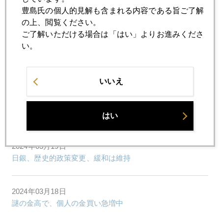
豊島氏の個人的見解も含まれる内容である旨ご了解
2024年03月25日
の上、閲覧ください。
ＮＹ金、じわり調整、それでも２１７０ドル台
ご了解いただける場合は「はい」よりお進みくださ
い。
2024年03月22日
ＮＹ金、反落、２１７０ドル台
いいえ
2024年03月21日
ＦＯＭＣでＮＹ金、再び２２００ドル乗せ
はい
2024年03月19日
日銀、歴史的政策変更、緩和は維持
2024年03月18日
謎の金高で、個人の金買い急増中