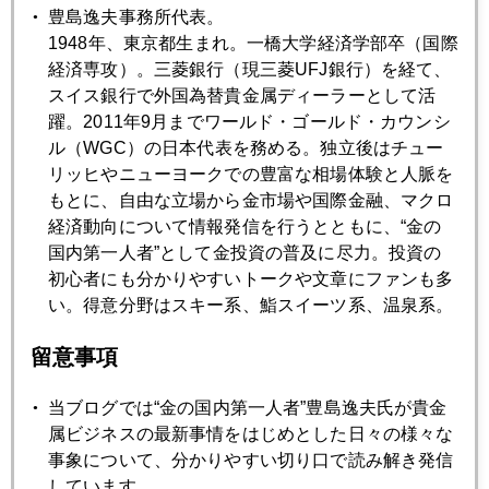
豊島逸夫事務所代表。
1948年、東京都生まれ。一橋大学経済学部卒（国際
経済専攻）。三菱銀行（現三菱UFJ銀行）を経て、
2024年03月29日
スイス銀行で外国為替貴金属ディーラーとして活
ＮＹ金（６月限）２２５０ドル台で高値引け、２３００ド
躍。2011年9月までワールド・ゴールド・カウンシ
ル視野に
ル（WGC）の日本代表を務める。独立後はチュー
リッヒやニューヨークでの豊富な相場体験と人脈を
もとに、自由な立場から金市場や国際金融、マクロ
2024年03月28日
経済動向について情報発信を行うとともに、“金の
ＮＹ金、再び２２００ドル乗せ
国内第一人者”として金投資の普及に尽力。投資の
初心者にも分かりやすいトークや文章にファンも多
い。得意分野はスキー系、鮨スイーツ系、温泉系。
2024年03月27日
円１５２円接近、為替介入に漂う「アウェー感」
留意事項
当ブログでは“金の国内第一人者”豊島逸夫氏が貴金
2024年03月26日
属ビジネスの最新事情をはじめとした日々の様々な
ＦＲＢ内部タカ派８名、ハト派９名の危うさ、円安も左右
事象について、分かりやすい切り口で読み解き発信
しています。