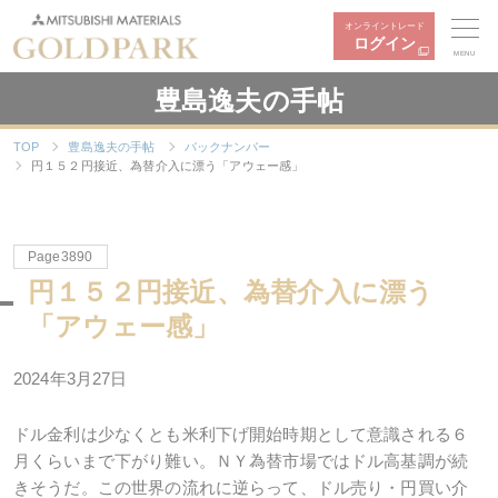
オンライントレード
ログイン
MENU
豊島逸夫の手帖
TOP
豊島逸夫の手帖
バックナンバー
円１５２円接近、為替介入に漂う「アウェー感」
Page3890
円１５２円接近、為替介入に漂う
「アウェー感」
2024年3月27日
ドル金利は少なくとも米利下げ開始時期として意識される６
月くらいまで下がり難い。ＮＹ為替市場ではドル高基調が続
きそうだ。この世界の流れに逆らって、ドル売り・円買い介