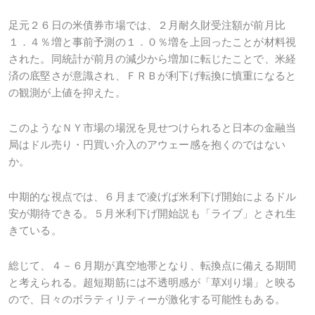
足元２６日の米債券市場では、２月耐久財受注額が前月比
１．４％増と事前予測の１．０％増を上回ったことが材料視
された。同統計が前月の減少から増加に転じたことで、米経
済の底堅さが意識され、ＦＲＢが利下げ転換に慎重になると
の観測が上値を抑えた。
このようなＮＹ市場の場況を見せつけられると日本の金融当
局はドル売り・円買い介入のアウェー感を抱くのではない
か。
中期的な視点では、６月まで凌げば米利下げ開始によるドル
安が期待できる。５月米利下げ開始説も「ライブ」とされ生
きている。
総じて、４－６月期が真空地帯となり、転換点に備える期間
と考えられる。超短期筋には不透明感が「草刈り場」と映る
ので、日々のボラティリティーが激化する可能性もある。