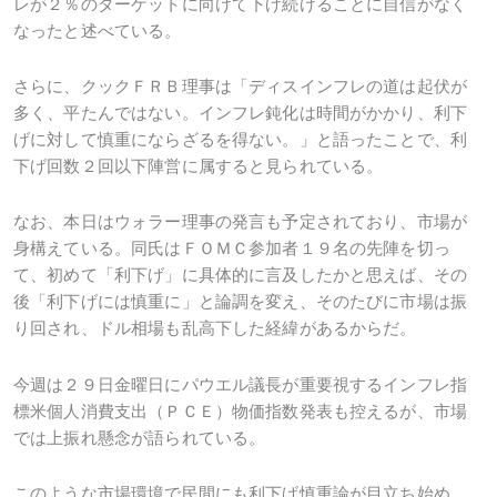
レが２％のターゲットに向けて下げ続けることに自信がなく
なったと述べている。
さらに、クックＦＲＢ理事は「ディスインフレの道は起伏が
多く、平たんではない。インフレ鈍化は時間がかかり、利下
げに対して慎重にならざるを得ない。」と語ったことで、利
下げ回数２回以下陣営に属すると見られている。
なお、本日はウォラー理事の発言も予定されており、市場が
身構えている。同氏はＦＯＭＣ参加者１９名の先陣を切っ
て、初めて「利下げ」に具体的に言及したかと思えば、その
後「利下げには慎重に」と論調を変え、そのたびに市場は振
り回され、ドル相場も乱高下した経緯があるからだ。
今週は２９日金曜日にパウエル議長が重要視するインフレ指
標米個人消費支出（ＰＣＥ）物価指数発表も控えるが、市場
では上振れ懸念が語られている。
このような市場環境で民間にも利下げ慎重論が目立ち始め