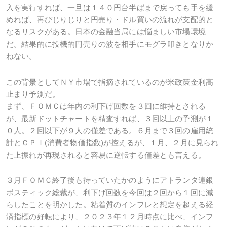
入を実行すれば、一旦は１４０円台半ばまで戻っても手を緩
めれば、再びじりじりと円売り・ドル買いの流れが支配的と
なるリスクがある。日本の金融当局には悩ましい市場環境
だ。結果的に投機的円売りの波を相手にモグラ叩きとなりか
ねない。
この背景としてＮＹ市場で指摘されているのが米政策金利高
止まり予測だ。
まず、ＦＯＭＣは年内の利下げ回数を３回に維持とされる
が、最新ドットチャートを精査すれば、３回以上の予測が１
０人。２回以下が９人の僅差である。６月まで３回の雇用統
計とＣＰＩ(消費者物価指数)が控えるが、１月、２月に見られ
た上振れが再現されると容易に逆転する僅差とも言える。
３月ＦＯＭＣ終了後も待っていたかのようにアトランタ連銀
ボスティック総裁が、利下げ回数を今回は２回から１回に減
らしたことを明かした。粘着質のインフレと想定を超える経
済指標の好転により、２０２３年１２月時点に比べ、インフ