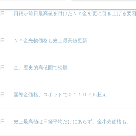
7日
日銀が前日最高値を付けたＮＹ金を更に引き上げる要
7日
ＮＹ金先物価格も史上最高値更新
6日
金、歴史的高値圏で続騰
5日
国際金価格、スポットで２１１０ドル超え
4日
史上最高値は日経平均だけにあらず。金小売価格も。