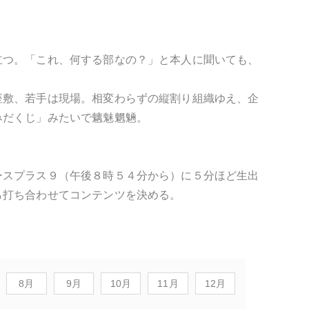
立つ。「これ、何する部なの？」と本人に聞いても、
座敷、若手は現場。相変わらずの縦割り組織ゆえ、企
みだくじ」みたいで魑魅魍魎。
ースプラス９（午後８時５４分から）に５分ほど生出
ら打ち合わせてコンテンツを決める。
8月
9月
10月
11月
12月