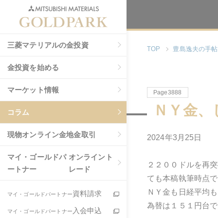
三菱マテリアルの金投資
TOP
豊島逸夫の手帖
金投資を始める
マーケット情報
Page3888
ＮＹ金、
コラム
現物
オンライン金地金取引
2024年3月25日
マイ・ゴールドパ
オンライント
２２００ドルを再突
ートナー
レード
ても本稿執筆時点で
ＮＹ金も日経平均も
資料請求
マイ・ゴールドパートナー
為替は１５１円台で
入会申込
マイ・ゴールドパートナー