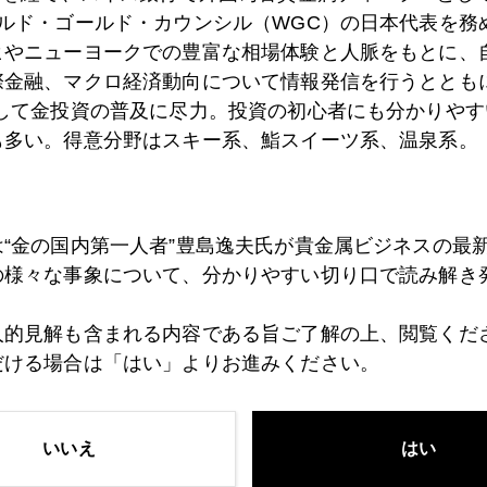
ールド・ゴールド・カウンシル（WGC）の日本代表を務
ヒやニューヨークでの豊富な相場体験と人脈をもとに、
4日
金は世界情勢を映す鏡
際金融、マクロ経済動向について情報発信を行うとともに
として金投資の普及に尽力。投資の初心者にも分かりやす
も多い。得意分野はスキー系、鮨スイーツ系、温泉系。
3日
ＮＹ金、ＣＰＩ後やっと調整、２１６０ドル台
は“金の国内第一人者”豊島逸夫氏が貴金属ビジネスの最
2日
日経平均も金も買いまくるモメンタムプレーヤーとは
の様々な事象について、分かりやすい切り口で読み解き
人的見解も含まれる内容である旨ご了解の上、閲覧くだ
1日
ＮＹ金、一時２２００ドル突破
だける場合は「はい」よりお進みください。
8日
ＮＹ金、一時は２１７０ドルまで上昇
いいえ
はい