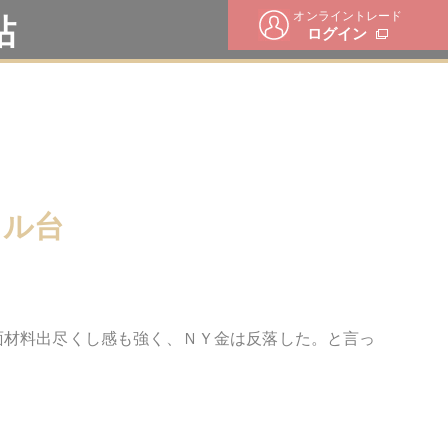
オンライントレード
帖
ログイン
ドル台
面材料出尽くし感も強く、ＮＹ金は反落した。と言っ