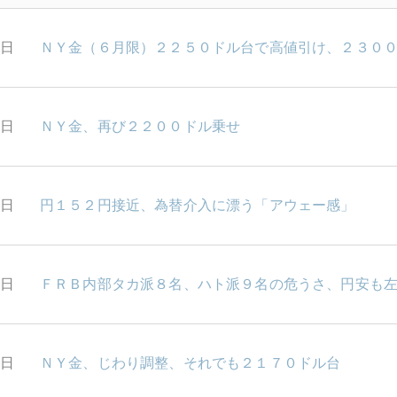
9日
ＮＹ金（６月限）２２５０ドル台で高値引け、２３０
8日
ＮＹ金、再び２２００ドル乗せ
7日
円１５２円接近、為替介入に漂う「アウェー感」
6日
ＦＲＢ内部タカ派８名、ハト派９名の危うさ、円安も
5日
ＮＹ金、じわり調整、それでも２１７０ドル台