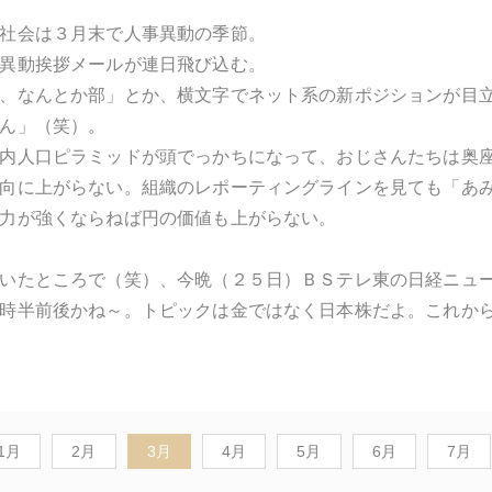
社会は３月末で人事異動の季節。
異動挨拶メールが連日飛び込む。
、なんとか部」とか、横文字でネット系の新ポジションが目
ん」（笑）。
内人口ピラミッドが頭でっかちになって、おじさんたちは奥
向に上がらない。組織のレポーティングラインを見ても「あ
力が強くならねば円の価値も上がらない。
いたところで（笑）、今晩（２５日）ＢＳテレ東の日経ニュ
時半前後かね～。トピックは金ではなく日本株だよ。これか
1月
2月
3月
4月
5月
6月
7月