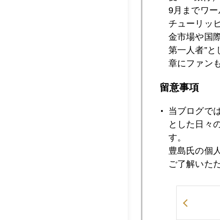
9月までワ
チューリッ
2024年03月1
金市場や国
第一人者”
章にファン
2024年03月1
留意事項
当ブログで
2024年03月1
とした日々
す。
豊島氏の個
2024年03月1
ご了解いた
2024年03月0