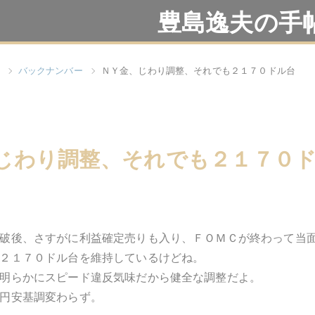
豊島逸夫の手
バックナンバー
ＮＹ金、じわり調整、それでも２１７０ドル台
じわり調整、それでも２１７０
破後、さすがに利益確定売りも入り、ＦＯＭＣが終わって当
２１７０ドル台を維持しているけどね。
明らかにスピード違反気味だから健全な調整だよ。
円安基調変わらず。