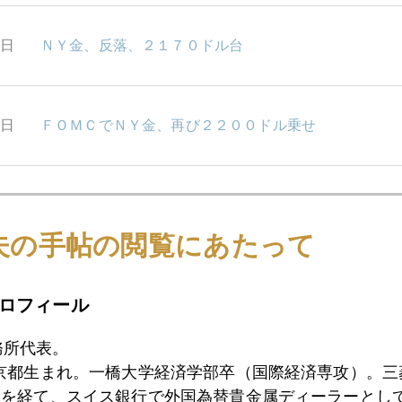
2日
ＮＹ金、反落、２１７０ドル台
1日
ＦＯＭＣでＮＹ金、再び２２００ドル乗せ
9日
日銀、歴史的政策変更、緩和は維持
夫の手帖の閲覧にあたって
8日
謎の金高で、個人の金買い急増中
ロフィール
務所代表。
5日
高止まりするＮＹ金
東京都生まれ。一橋大学経済学部卒（国際経済専攻）。
）を経て、スイス銀行で外国為替貴金属ディーラーとして