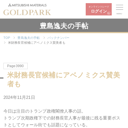
オンライントレード
ログイン
MENU
豊島逸夫の手帖
TOP
豊島逸夫の手帖
バックナンバー
米財務長官候補にアベノミクス賛美者も
Page3990
米財務長官候補にアベノミクス賛美
者も
2024年
11
月
21
日
今日は注目のトランプ政権閣僚人事の話。
トランプ次期政権下での財務長官人事が最後に残る重要ポス
トとしてウォール街でも話題になっている。