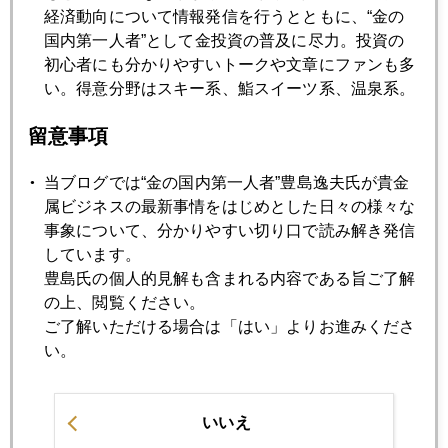
2024年11月21日
経済動向について情報発信を行うとともに、“金の
米財務長官候補にアベノミクス賛美者も
国内第一人者”として金投資の普及に尽力。投資の
初心者にも分かりやすいトークや文章にファンも多
い。得意分野はスキー系、鮨スイーツ系、温泉系。
2024年11月20日
順調に２６００ドル台で続騰
留意事項
当ブログでは“金の国内第一人者”豊島逸夫氏が貴金
2024年11月19日
属ビジネスの最新事情をはじめとした日々の様々な
ＮＹ金、２６００ドル台回復
事象について、分かりやすい切り口で読み解き発信
しています。
豊島氏の個人的見解も含まれる内容である旨ご了解
2024年11月18日
の上、閲覧ください。
２５００ドル台、値固め、続く
ご了解いただける場合は「はい」よりお進みくださ
い。
2024年11月15日
ＮＹ金、２５００ドル台で値固め
いいえ