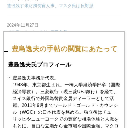
遺恨残す米財務長官人事、マスク氏は反対派
2024年11月27日
イスラエル・レバノン停戦合意
豊島逸夫の手帖の閲覧にあたって
2024年11月26日
ＮＹ金暴落 速報版
豊島逸夫氏プロフィール
2024年11月25日
豊島逸夫事務所代表。
中国、巨大金鉱脈発見報道の危うさ
1948年、東京都生まれ。一橋大学経済学部卒（国際
経済専攻）。三菱銀行（現三菱UFJ銀行）を経て、
スイス銀行で外国為替貴金属ディーラーとして活
2024年11月22日
躍。2011年9月までワールド・ゴールド・カウンシ
プーチン氏、核兵器戦術的使用なら、３０００ドルも
ル（WGC）の日本代表を務める。独立後はチュー
リッヒやニューヨークでの豊富な相場体験と人脈を
もとに、自由な立場から金市場や国際金融、マクロ