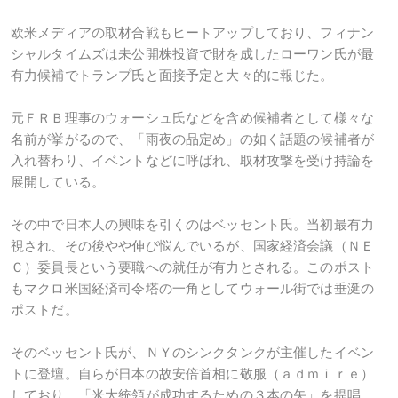
欧米メディアの取材合戦もヒートアップしており、フィナン
シャルタイムズは未公開株投資で財を成したローワン氏が最
有力候補でトランプ氏と面接予定と大々的に報じた。
元ＦＲＢ理事のウォーシュ氏などを含め候補者として様々な
名前が挙がるので、「雨夜の品定め」の如く話題の候補者が
入れ替わり、イベントなどに呼ばれ、取材攻撃を受け持論を
展開している。
その中で日本人の興味を引くのはベッセント氏。当初最有力
視され、その後やや伸び悩んでいるが、国家経済会議（ＮＥ
Ｃ）委員長という要職への就任が有力とされる。このポスト
もマクロ米国経済司令塔の一角としてウォール街では垂涎の
ポストだ。
そのベッセント氏が、ＮＹのシンクタンクが主催したイベン
トに登壇。自らが日本の故安倍首相に敬服（ａｄｍｉｒｅ）
しており、「米大統領が成功するための３本の矢」を提唱。