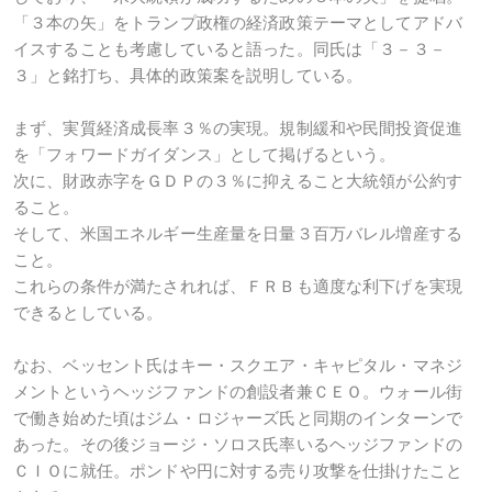
「３本の矢」をトランプ政権の経済政策テーマとしてアドバ
イスすることも考慮していると語った。同氏は「３－３－
３」と銘打ち、具体的政策案を説明している。
まず、実質経済成長率３％の実現。規制緩和や民間投資促進
を「フォワードガイダンス」として掲げるという。
次に、財政赤字をＧＤＰの３％に抑えること大統領が公約す
ること。
そして、米国エネルギー生産量を日量３百万バレル増産する
こと。
これらの条件が満たされれば、ＦＲＢも適度な利下げを実現
できるとしている。
なお、ベッセント氏はキー・スクエア・キャピタル・マネジ
メントというヘッジファンドの創設者兼ＣＥＯ。ウォール街
で働き始めた頃はジム・ロジャーズ氏と同期のインターンで
あった。その後ジョージ・ソロス氏率いるヘッジファンドの
ＣＩＯに就任。ポンドや円に対する売り攻撃を仕掛けたこと