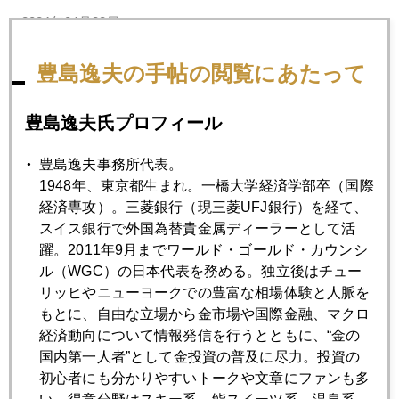
2024年04月22日
ＮＹ金 ３０ドルほど急落、２３８０ドル台
豊島逸夫の手帖の閲覧にあたって
2024年04月19日
豊島逸夫氏プロフィール
有事の金、投機筋の「噂で買ってニュースで売る」に注意
豊島逸夫事務所代表。
1948年、東京都生まれ。一橋大学経済学部卒（国際
2024年04月18日
経済専攻）。三菱銀行（現三菱UFJ銀行）を経て、
ＮＹ金、２３７０ドル台へ急落
スイス銀行で外国為替貴金属ディーラーとして活
躍。2011年9月までワールド・ゴールド・カウンシ
2024年04月17日
ル（WGC）の日本代表を務める。独立後はチュー
金小売価格１３０００円台とは。。。。
リッヒやニューヨークでの豊富な相場体験と人脈を
もとに、自由な立場から金市場や国際金融、マクロ
経済動向について情報発信を行うとともに、“金の
2024年04月16日
国内第一人者”として金投資の普及に尽力。投資の
ＮＹ金、２４００ドル再突破、円１５４円台
初心者にも分かりやすいトークや文章にファンも多