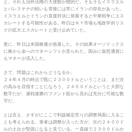
と。それも治外法権の大使館が標的だ。そもそもイスラエル
とパレスチナの戦いも背後には常にイランの存在があった。
イスラエルとイランの直接対決に発展すると中東戦争にエス
カレートする可能性がある。昨日はＮＹ市場も地政学的リス
クの拡大エスカレートと受け止めていた。
更に、昨日は米国株価が急落した。その結果オーソドックス
に株から金へのマネーシフトが見られた。因みに仮想通貨に
もマネーが流入した。
さて、問題はこれからどうなるか。
２４年４月の時点で既に２３００ドルということは、まだ次
の高みを目指すことになろう。２４００ドルというと大胆な
数字だが、連戦連勝のファンド筋から見れば充分に可能な数
字だ。
とは言え、さすがにここで利益確定売りの調整局面に入るこ
とも考えられる。筆者は調整が入った方が、次の２４００ド
ルの土台が堅固になると見ている。一直線で２３００ドルか