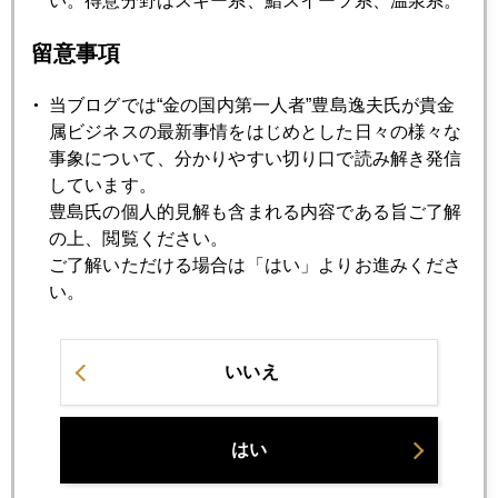
い。得意分野はスキー系、鮨スイーツ系、温泉系。
2024年04月15日
留意事項
中東迷走、有事の金は既に１２日に暴落、週明けに反騰す
るか
当ブログでは“金の国内第一人者”豊島逸夫氏が貴金
属ビジネスの最新事情をはじめとした日々の様々な
事象について、分かりやすい切り口で読み解き発信
2024年04月12日
しています。
ＮＹ金、いよいよ２４００ドル接近
豊島氏の個人的見解も含まれる内容である旨ご了解
の上、閲覧ください。
ご了解いただける場合は「はい」よりお進みくださ
2024年04月10日
い。
いつまで続く「謎の金高」
いいえ
2024年04月09日
ドル金利 今年最高水準に急騰 為替介入に厳しい一石
はい
2024年04月08日