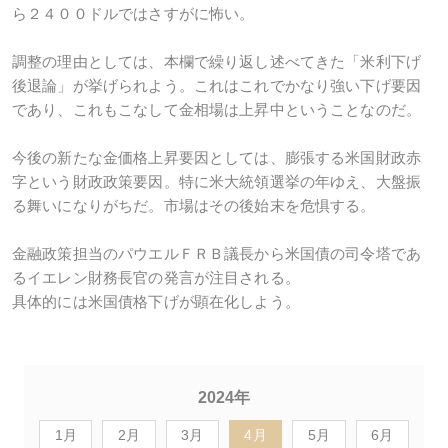
ら２４００ドルではさすがに怖い。
調整の理由としては、本欄で繰り返し述べてきた「米利下げ
後退論」が挙げられよう。これはこれでかなり強い下げ要因
であり、これもこなして金相場は上昇中ということなのだ。
今後の新たな金価格上昇要因としては、膨張する米国財政赤
字という財政政策要因。特に米大統領選挙の年ゆえ、大盤振
る舞いになりがちだ。市場はその後始末を危惧する。
金融政策担当のパウエルＦＲＢ議長から米国債の司令塔であ
るイエレン財務長官の発言が注目される。
具体的には米国債格下げが顕在化しよう。
2024年
1月
2月
3月
4月
5月
6月