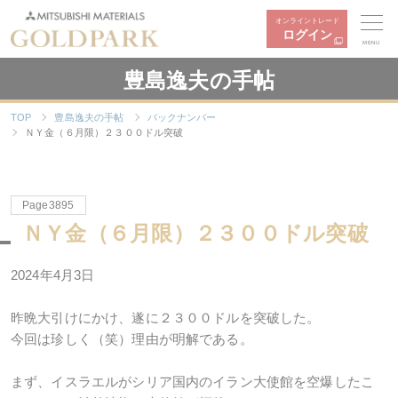
オンライントレード
ログイン
MENU
豊島逸夫の手帖
TOP
豊島逸夫の手帖
バックナンバー
ＮＹ金（６月限）２３００ドル突破
Page3895
ＮＹ金（６月限）２３００ドル突破
2024年
4
月
3
日
昨晩大引けにかけ、遂に２３００ドルを突破した。
今回は珍しく（笑）理由が明解である。
まず、イスラエルがシリア国内のイラン大使館を空爆したこ