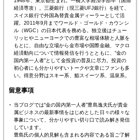
1948年、東京都生まれ。一橋大学経済学部卒（国際
経済専攻）。三菱銀行（現三菱UFJ銀行）を経て、
2024年01月24日
スイス銀行で外国為替貴金属ディーラーとして活
変わりゆく日本人の相場観
躍。2011年9月までワールド・ゴールド・カウンシ
ル（WGC）の日本代表を務める。独立後はチュー
2024年01月19日
リッヒやニューヨークでの豊富な相場体験と人脈を
金、２０００ドル台から反発
もとに、自由な立場から金市場や国際金融、マクロ
経済動向について情報発信を行うとともに、“金の
国内第一人者”として金投資の普及に尽力。投資の
2024年01月18日
初心者にも分かりやすいトークや文章にファンも多
国際金価格、２０００ドル台を割り込むか
い。得意分野はスキー系、鮨スイーツ系、温泉系。
留意事項
2024年01月17日
国際金価格スポット２０５０ドルから２０２０ドル台に急
当ブログでは“金の国内第一人者”豊島逸夫氏が貴金
落
属ビジネスの最新事情をはじめとした日々の様々な
事象について、分かりやすい切り口で読み解き発信
しています。
2024年01月15日
豊島氏の個人的見解も含まれる内容である旨ご了解
金価格２０５０ドル突破