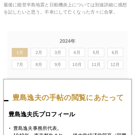
最後に能登半島地震と日航機炎上については別途詳細に感想
を記したいと思う。不幸にして亡くなった方々に合掌。
2024年
1月
2月
3月
4月
5月
6月
7月
8月
9月
10月
11月
12月
2024年01月31日
中国と金
豊島逸夫の手帖の閲覧にあたって
豊島逸夫氏プロフィール
2024年01月29日
今の金相場のおさらい
豊島逸夫事務所代表。