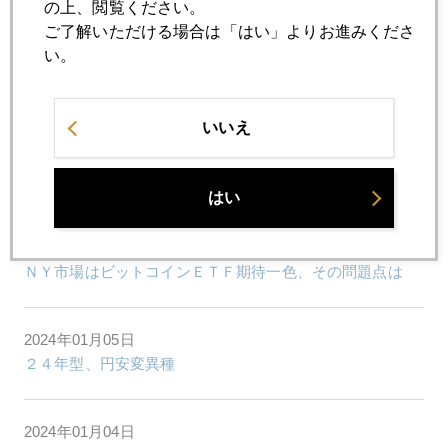
の上、閲覧ください。
ご了解いただける場合は「はい」よりお進みくださ
い。
2024年01月12日
いきなりの日本株高騰に戸惑うＮＩＳＡ初心者
いいえ
2024年01月11日
八代亜紀さんを悼む
はい
2024年01月10日
ＮＹ市場はビットコインＥＴＦ期待一色、その問題点は
2024年01月05日
２４年型、円安変異種
2024年01月04日