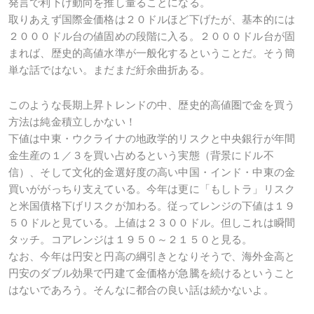
発言で利下げ動向を推し量ることになる。
取りあえず国際金価格は２０ドルほど下げたが、基本的には
２０００ドル台の値固めの段階に入る。２０００ドル台が固
まれば、歴史的高値水準が一般化するということだ。そう簡
単な話ではない。まだまだ紆余曲折ある。
このような長期上昇トレンドの中、歴史的高値圏で金を買う
方法は純金積立しかない！
下値は中東・ウクライナの地政学的リスクと中央銀行が年間
金生産の１／３を買い占めるという実態（背景にドル不
信）、そして文化的金選好度の高い中国・インド・中東の金
買いががっちり支えている。今年は更に「もしトラ」リスク
と米国債格下げリスクが加わる。従ってレンジの下値は１９
５０ドルと見ている。上値は２３００ドル。但しこれは瞬間
タッチ。コアレンジは１９５０～２１５０と見る。
なお、今年は円安と円高の綱引きとなりそうで、海外金高と
円安のダブル効果で円建て金価格が急騰を続けるということ
はないであろう。そんなに都合の良い話は続かないよ。