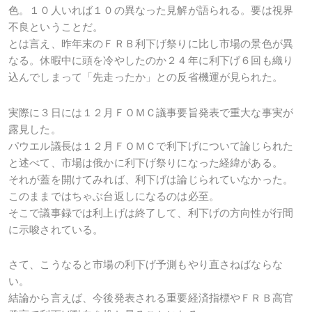
色。１０人いれば１０の異なった見解が語られる。要は視界
不良ということだ。
とは言え、昨年末のＦＲＢ利下げ祭りに比し市場の景色が異
なる。休暇中に頭を冷やしたのか２４年に利下げ６回も織り
込んでしまって「先走ったか」との反省機運が見られた。
実際に３日には１２月ＦＯＭＣ議事要旨発表で重大な事実が
露見した。
パウエル議長は１２月ＦＯＭＣで利下げについて論じられた
と述べて、市場は俄かに利下げ祭りになった経緯がある。
それが蓋を開けてみれば、利下げは論じられていなかった。
このままではちゃぶ台返しになるのは必至。
そこで議事録では利上げは終了して、利下げの方向性が行間
に示唆されている。
さて、こうなると市場の利下げ予測もやり直さねばならな
い。
結論から言えば、今後発表される重要経済指標やＦＲＢ高官