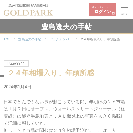
オンライントレード
ログイン
MENU
豊島逸夫の手帖
TOP
豊島逸夫の手帖
バックナンバー
２４年相場入り、年頭所感
Page3844
２４年相場入り、年頭所感
2024年1月4日
日本でとんでもない事が起こっている間、年明けのＮＹ市場
は１月２日にオープン。ウォールストリートジャーナル（経
済紙）は能登半島地震とＪＡＬ機炎上の写真を大きく掲載し
て詳細に報じていた。
但し、ＮＹ市場の関心は２４年相場予測だ。ここは十人十