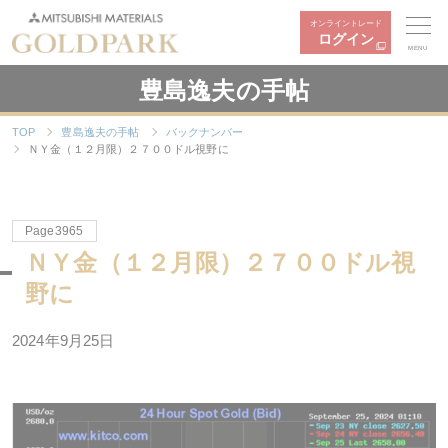
オンライントレード
ログイン
MENU
豊島逸夫の手帖
TOP
豊島逸夫の手帖
バックナンバー
ＮＹ金（１２月限）２７００ドル視野に
Page3965
ＮＹ金（１２月限）２７００ドル視
野に
2024年
9
月
25
日