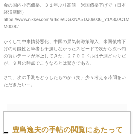
金の国内小売価格、３１年ぶり高値 米国債格下げで（日本
経済新聞）
https://www.nikkei.com/article/DGXNASDJ08006_Y1A800C1M
M0000/
かくして中東情勢悪化、中国の景気刺激策導入、米国債格下
げの可能性と筆者も予測しなかったスピードで次から次へ旬
の買いテーマが浮上してきた。２７００ドルは予測どおりだ
が、９月の時点でこうなるとは驚きである。
さて、次の予測をどうしたものか（笑）少々考える時間をい
ただきたい～。
2024年
1月
2月
3月
4月
5月
6月
豊島逸夫の手帖の閲覧にあたって