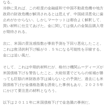
なる。
冷静に見れば、この程度の金融緩和で中国不動産危機や地方
政府の財政危機が解消されるとは思えず、中国経済悪化に歯
止めがかからない。しかしマーケットは都合よく解釈して、
買い材料に仕立てあげた。金に関しては個人の金製品購入増
が期待される。
次に、米国の景況感指数が事前予測を下回り悪化したこと。
これは救済的利下げ幅が０．５％になる可能性を示唆する。
金には追い風だ。
そして、これは中期的材料だが、格付け機関ムーディーズが
米国債格下げを警告したこと。大統領選でどちらの候補が勝
っても巨額の米財政赤字は減らないとの予測だ。過去にも米
国債格下げが金価格急騰を誘発した事例もあり、２０２５年
にかけて要注意の材料となろう。
以下は２０１１年に米国債格下げで金急騰の事例だ。