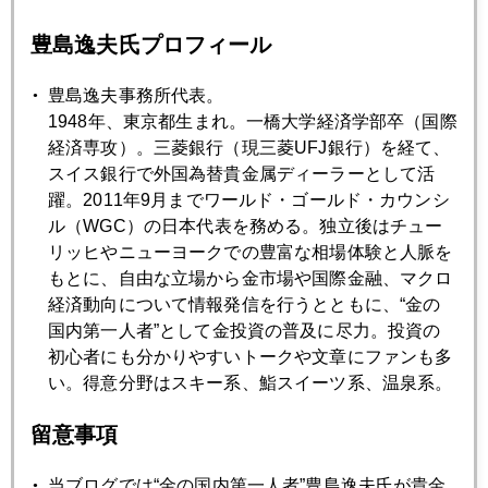
7月
8月
9月
10月
11月
12月
豊島逸夫氏プロフィール
2024年09月30日
豊島逸夫事務所代表。
ＮＹ金、これからどうなる
1948年、東京都生まれ。一橋大学経済学部卒（国際
経済専攻）。三菱銀行（現三菱UFJ銀行）を経て、
スイス銀行で外国為替貴金属ディーラーとして活
2024年09月25日
躍。2011年9月までワールド・ゴールド・カウンシ
ＮＹ金（１２月限）２７００ドル視野に
ル（WGC）の日本代表を務める。独立後はチュー
リッヒやニューヨークでの豊富な相場体験と人脈を
もとに、自由な立場から金市場や国際金融、マクロ
2024年09月24日
経済動向について情報発信を行うとともに、“金の
中東地政学リスクで金続騰
国内第一人者”として金投資の普及に尽力。投資の
初心者にも分かりやすいトークや文章にファンも多
い。得意分野はスキー系、鮨スイーツ系、温泉系。
2024年09月20日
金高騰、次回雇用統計で急変も
留意事項
当ブログでは“金の国内第一人者”豊島逸夫氏が貴金