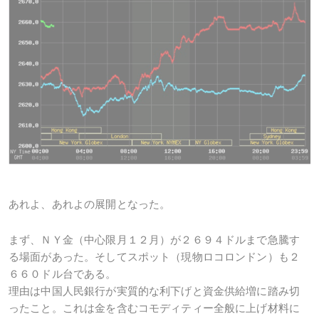
あれよ、あれよの展開となった。
まず、ＮＹ金（中心限月１２月）が２６９４ドルまで急騰す
る場面があった。そしてスポット（現物ロコロンドン）も２
６６０ドル台である。
理由は中国人民銀行が実質的な利下げと資金供給増に踏み切
ったこと。これは金を含むコモディティー全般に上げ材料に