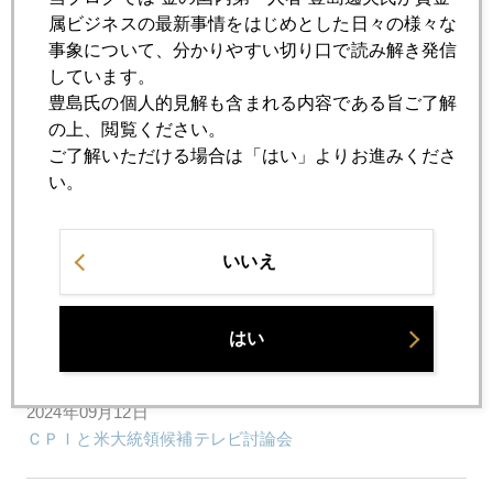
2024年09月19日
属ビジネスの最新事情をはじめとした日々の様々な
ＦＯＭＣ前後、国際金価格、乱高下
事象について、分かりやすい切り口で読み解き発信
しています。
豊島氏の個人的見解も含まれる内容である旨ご了解
2024年09月18日
の上、閲覧ください。
いよいよ９月ＦＯＭＣ、今回の勘所は
ご了解いただける場合は「はい」よりお進みくださ
い。
2024年09月17日
金高騰で残骨灰の売却増える
いいえ
2024年09月13日
ＮＹ金市場、史上最高値更新、２６００ドル視野に
はい
2024年09月12日
ＣＰＩと米大統領候補テレビ討論会