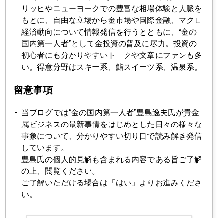
リッヒやニューヨークでの豊富な相場体験と人脈を
2024年05月14日
もとに、自由な立場から金市場や国際金融、マクロ
明日はＣＰＩ、円は１５８円に振れるか
経済動向について情報発信を行うとともに、“金の
国内第一人者”として金投資の普及に尽力。投資の
初心者にも分かりやすいトークや文章にファンも多
2024年05月13日
い。得意分野はスキー系、鮨スイーツ系、温泉系。
あおぞら銀行、大和証券から出資受け入れ
留意事項
2024年05月10日
当ブログでは“金の国内第一人者”豊島逸夫氏が貴金
ＮＹ金、２３６０ドルまで上昇
属ビジネスの最新事情をはじめとした日々の様々な
事象について、分かりやすい切り口で読み解き発信
2024年05月09日
しています。
衝撃のニュース！マガーリ、米沢へ移転！
豊島氏の個人的見解も含まれる内容である旨ご了解
の上、閲覧ください。
ご了解いただける場合は「はい」よりお進みくださ
2024年05月08日
い。
８兆円で１５５円、為替介入の厳しい現実