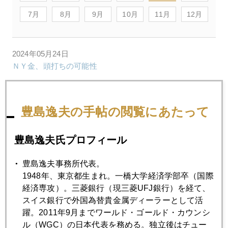
7月
8月
9月
10月
11月
12月
2024年05月24日
ＮＹ金、頭打ちの可能性
2024年05月20日
豊島逸夫の手帖の閲覧にあたって
ＮＹ金、２３００ドル値固め終えて、２４００ドル台へ
豊島逸夫氏プロフィール
2024年05月16日
ＮＹ金（６月限）一時２４００ドル突破
豊島逸夫事務所代表。
1948年、東京都生まれ。一橋大学経済学部卒（国際
経済専攻）。三菱銀行（現三菱UFJ銀行）を経て、
2024年05月15日
スイス銀行で外国為替貴金属ディーラーとして活
プラチナは厄介者扱い
躍。2011年9月までワールド・ゴールド・カウンシ
ル（WGC）の日本代表を務める。独立後はチュー