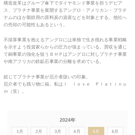
構造改革はグループ傘下でダイヤモンド事業を担うデビア
ス、プラチナ事業を展開するアングロ・アメリカン・プラチ
ナムのほか製鉄用の原料炭の資産などを対象とする。他社へ
の売却の可能性もあるという。
不採算事業を抱えるアングロには単独で生き残れる事業戦略
を示すよう投資家らからの圧力が強まっている。買収を通じ
て銅事業の強化を狙うＢＨＰはアングロに対しプラチナ事業
や南アフリカの鉄鉱石事業の分離を求めている。
総じてプラチナ事業が厄介者扱いの印象。
厄介者でも残り物に福。私はＩ ｌｏｖｅ Ｐｌａｔｉｎｕ
ｍ（笑）。
2024年
1月
2月
3月
4月
5月
6月