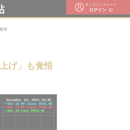
オンライントレード
帖
ログイン
覚悟
上げ」も覚悟