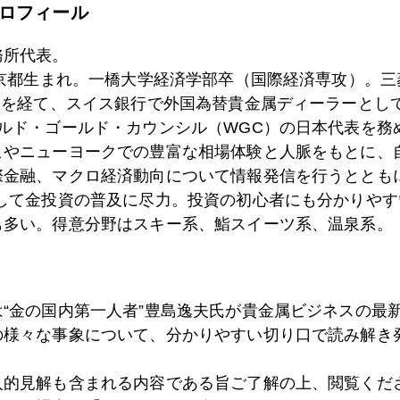
ロフィール
7日
ドル円１６０円近辺で越年も
務所代表。
東京都生まれ。一橋大学経済学部卒（国際経済専攻）。
5日
米沢に移住した「マガーリ」その後
）を経て、スイス銀行で外国為替貴金属ディーラーとして
ールド・ゴールド・カウンシル（WGC）の日本代表を務
ヒやニューヨークでの豊富な相場体験と人脈をもとに、
際金融、マクロ経済動向について情報発信を行うとともに
4日
今年２４年金価格予測、プロ全員大外れ
として金投資の普及に尽力。投資の初心者にも分かりやす
も多い。得意分野はスキー系、鮨スイーツ系、温泉系。
3日
ＦＯＭＣ翌日、ＦＲＢ早くも内部亀裂露呈
は“金の国内第一人者”豊島逸夫氏が貴金属ビジネスの最
の様々な事象について、分かりやすい切り口で読み解き
0日
ワンノッチ円安、日本９連休にＮＹ投機勢は手ぐすね
人的見解も含まれる内容である旨ご了解の上、閲覧くだ