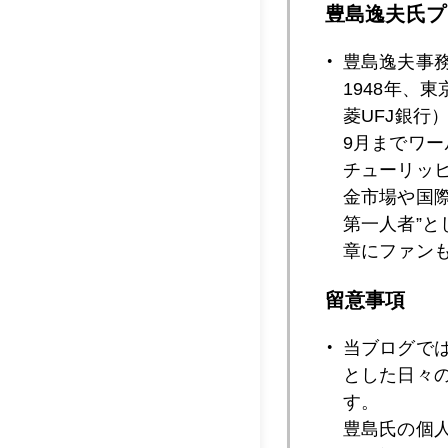
豊島逸夫氏プ
2024年12月2
豊島逸夫事
1948年、
2024年12月2
菱UFJ銀行
9月までワ
チューリッ
金市場や国
2024年12月2
第一人者”
章にファン
2024年12月2
留意事項
当ブログで
とした日々
2024年12月2
す。
豊島氏の個