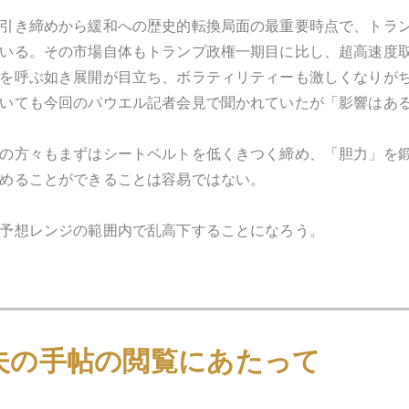
引き締めから緩和への歴史的転換局面の最重要時点で、トラ
いる。その市場自体もトランプ政権一期目に比し、超高速度
を呼ぶ如き展開が目立ち、ボラティリティーも激しくなりが
いても今回のパウエル記者会見で聞かれていたが「影響はあ
の方々もまずはシートベルトを低くきつく締め、「胆力」を
めることができることは容易ではない。
予想レンジの範囲内で乱高下することになろう。
1月
2月
3月
4月
5月
6月
7月
夫の手帖の閲覧にあたって