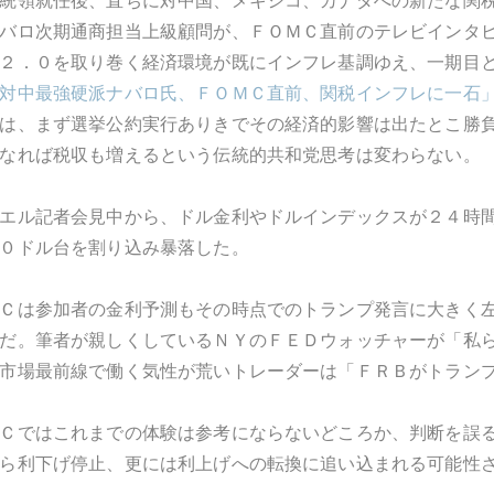
統領就任後、直ちに対中国、メキシコ、カナダへの新たな関
バロ次期通商担当上級顧問が、ＦＯＭＣ直前のテレビインタ
２．０を取り巻く経済環境が既にインフレ基調ゆえ、一期目
対中最強硬派ナバロ氏、ＦＯＭＣ直前、関税インフレに一石
は、まず選挙公約実行ありきでその経済的影響は出たとこ勝
なれば税収も増えるという伝統的共和党思考は変わらない。
エル記者会見中から、ドル金利やドルインデックスが２４時
０ドル台を割り込み暴落した。
Ｃは参加者の金利予測もその時点でのトランプ発言に大きく
だ。筆者が親しくしているＮＹのＦＥＤウォッチャーが「私
市場最前線で働く気性が荒いトレーダーは「ＦＲＢがトラン
Ｃではこれまでの体験は参考にならないどころか、判断を誤
ら利下げ停止、更には利上げへの転換に追い込まれる可能性