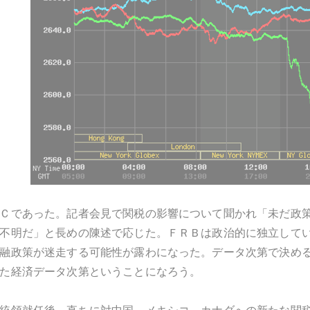
Ｃであった。記者会見で関税の影響について聞かれ「未だ政
不明だ」と長めの陳述で応じた。ＦＲＢは政治的に独立して
融政策が迷走する可能性が露わになった。データ次第で決め
た経済データ次第ということになろう。