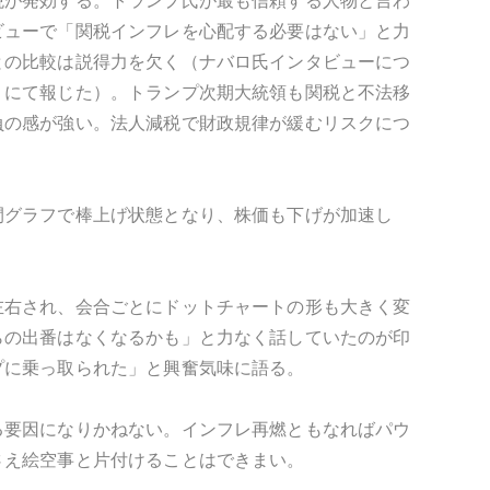
税が発効する。トランプ氏が最も信頼する人物と言わ
ビューで「関税インフレを心配する必要はない」と力
との比較は説得力を欠く（ナバロ氏インタビューにつ
」
にて報じた）。トランプ次期大統領も関税と不法移
負の感が強い。法人減税で財政規律が緩むリスクにつ
間グラフで棒上げ状態となり、株価も下げが加速し
左右され、会合ごとにドットチャートの形も大きく変
らの出番はなくなるかも」と力なく話していたのが印
プに乗っ取られた」と興奮気味に語る。
る要因になりかねない。インフレ再燃ともなればパウ
さえ絵空事と片付けることはできまい。