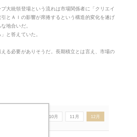
ンプ大統領登場という流れは市場関係者に「クリエイ
取引とＡＩの影響が席捲するという構造的変化を遂げ
ちな地合いだ。
る」と答えていた。
鍛える必要がありそうだ。長期積立とは言え、市場の
8月
9月
10月
11月
12月