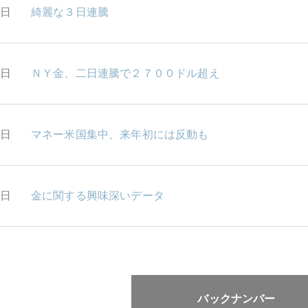
2日
綺麗な３日連騰
1日
ＮＹ金、二日連騰で２７００ドル超え
0日
マネー米国集中、来年初には反動も
9日
金に関する興味深いデータ
バックナンバー