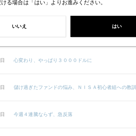
だける場合は「はい」よりお進みください。
9日
２０２５年、トランプ政権下、ＦＲＢ「利上げ」も覚
いいえ
はい
8日
対中強硬派ナバロ氏、ＦＯＭＣ直前、関税インフレに
7日
心変わり、やっぱり３０００ドルに
6日
儲け過ぎたファンドの悩み、ＮＩＳＡ初心者組への教
3日
今週４連騰ならず、急反落