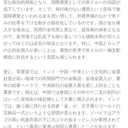
安な政治的局面となり、国際通貨としての米ドルへの信認が
低下しています。そこで、発行体のない通貨という意味で無
国籍通貨といわれる金を買い増して、外貨準備のなかで米ド
ルの比率を下げる動きが顕在化しているのです。国が金を購
入する場合は、民間の金売買と異なり、超長期の保有となる
ので、金市場では乱高下を繰り返しつつも価格水準が切り上
がってゆくのは必至の状況となります。特に、中国とロシア
の公的金購入が多いことは、通貨の世界で米ドルの一極支配
構造に対抗するという意図も感じられます。
更に、需要面では、インド・中国・中東という文化的に金選
好度が高い地域での民間部門での金製品・金地金購入が、通
年の総量ベースで、中央銀行の金購入量を更に上回ることも
重要です。例えば、中国では春節にその年の十二支の刻印が
はいった金地金が縁起物として大量に購入されます。インド
では、嫁ぐ娘に持たせる持参「金」が、文字通りゴールドの
宝飾品一式というような習慣が見られます。ドバイではアラ
ブの黒い民族衣装の下に大ぶりの金ネックレスが着用されて
いる、という風景に筆者は何回も遭遇したことがあります。