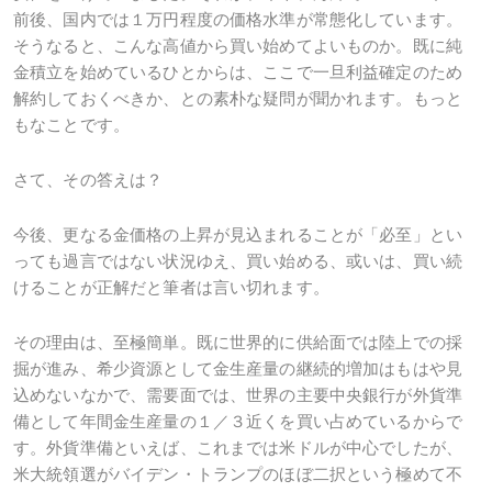
前後、国内では１万円程度の価格水準が常態化しています。
そうなると、こんな高値から買い始めてよいものか。既に純
金積立を始めているひとからは、ここで一旦利益確定のため
解約しておくべきか、との素朴な疑問が聞かれます。もっと
もなことです。
さて、その答えは？
今後、更なる金価格の上昇が見込まれることが「必至」とい
っても過言ではない状況ゆえ、買い始める、或いは、買い続
けることが正解だと筆者は言い切れます。
その理由は、至極簡単。既に世界的に供給面では陸上での採
掘が進み、希少資源として金生産量の継続的増加はもはや見
込めないなかで、需要面では、世界の主要中央銀行が外貨準
備として年間金生産量の１／３近くを買い占めているからで
す。外貨準備といえば、これまでは米ドルが中心でしたが、
米大統領選がバイデン・トランプのほぼ二択という極めて不