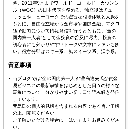
2024年02月28日
躍。2011年9月までワールド・ゴールド・カウンシ
ハイテクの女王、５ドルで買ったエヌビディア株を売却
ル（WGC）の日本代表を務める。独立後はチュー
リッヒやニューヨークでの豊富な相場体験と人脈を
もとに、自由な立場から金市場や国際金融、マクロ
2024年02月27日
経済動向について情報発信を行うとともに、“金の
朝日新聞寄稿文
国内第一人者”として金投資の普及に尽力。投資の
初心者にも分かりやすいトークや文章にファンも多
い。得意分野はスキー系、鮨スイーツ系、温泉系。
2024年02月26日
今日も日経平均最高値更新の話
留意事項
当ブログでは“金の国内第一人者”豊島逸夫氏が貴金
2024年02月22日
属ビジネスの最新事情をはじめとした日々の様々な
エヌビディア祭り
事象について、分かりやすい切り口で読み解き発信
しています。
豊島氏の個人的見解も含まれる内容である旨ご了解
2024年02月21日
の上、閲覧ください。
災害と金
ご了解いただける場合は「はい」よりお進みくださ
い。