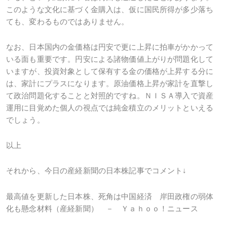
このような文化に基づく金購入は、仮に国民所得が多少落ち
ても、変わるものではありません。
なお、日本国内の金価格は円安で更に上昇に拍車がかかって
いる面も重要です。円安による諸物価値上がりが問題化して
いますが、投資対象として保有する金の価格が上昇する分に
は、家計にプラスになります。原油価格上昇が家計を直撃し
て政治問題化することと対照的ですね。ＮＩＳＡ導入で資産
運用に目覚めた個人の視点では純金積立のメリットといえる
でしょう。
以上
それから、今日の産経新聞の日本株記事でコメント↓
最高値を更新した日本株、死角は中国経済 岸田政権の弱体
化も懸念材料（産経新聞） － Ｙａｈｏｏ！ニュース