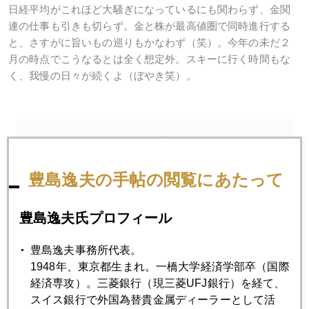
日経平均がこれほど大騒ぎになっているにも関わらず、金関
連の仕事も引きも切らず。金と株が最高値圏で同時進行する
と、さすがに旨いもの巡りもかなわず（笑）。今年の未だ２
月の時点でこうなるとは全く想定外。スキーに行く時間もな
く、我慢の日々が続くよ（ぼやき笑）。
2024年
1月
2月
3月
4月
5月
6月
豊島逸夫の手帖の閲覧にあたって
7月
8月
9月
10月
11月
12月
豊島逸夫氏プロフィール
2024年02月29日
豊島逸夫事務所代表。
今晩２９日に米国ＰＣＥインフレ率発表
1948年、東京都生まれ。一橋大学経済学部卒（国際
経済専攻）。三菱銀行（現三菱UFJ銀行）を経て、
スイス銀行で外国為替貴金属ディーラーとして活