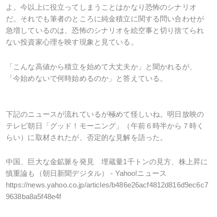
よ。今以上に役立ってしまうことはかなり恐怖のシナリオ
だ。それでも筆者のところに純金積立に関する問い合わせが
急増しているのは、恐怖のシナリオを絵空事と切り捨てられ
ない投資家心理を映す現象と見ている。
「こんな高値から積立を始めて大丈夫か」と聞かれるが、
「今始めないで何時始めるのか」と答えている。
下記のニュースが流れているが極めて怪しいね。明日放映の
テレビ朝日「グッド！モーニング」（午前６時半から７時く
らい）に取材されたが、否定的な見解を語った。
中国、巨大な金鉱脈を発見 埋蔵量1千トンの見方、株上昇に
慎重論も（朝日新聞デジタル） - Yahoo!ニュース
https://news.yahoo.co.jp/articles/b486e26acf4812d816d9ec6c7
9638ba8a5f48e4f