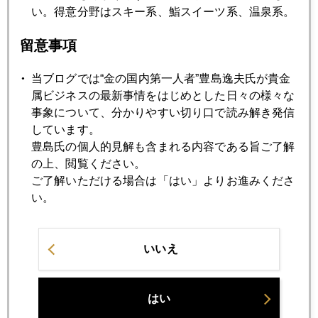
い。得意分野はスキー系、鮨スイーツ系、温泉系。
2024年11月19日
留意事項
ＮＹ金、２６００ドル台回復
当ブログでは“金の国内第一人者”豊島逸夫氏が貴金
属ビジネスの最新事情をはじめとした日々の様々な
2024年11月18日
事象について、分かりやすい切り口で読み解き発信
２５００ドル台、値固め、続く
しています。
豊島氏の個人的見解も含まれる内容である旨ご了解
の上、閲覧ください。
2024年11月15日
ご了解いただける場合は「はい」よりお進みくださ
ＮＹ金、２５００ドル台で値固め
い。
2024年11月14日
ＮＹ金、本格的に２５００ドル台へ続落
いいえ
2024年11月13日
はい
ＮＹ金、２６００ドル前後で底値形成中