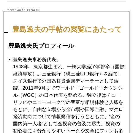
2024年11月26日
ＮＹ金暴落 速報版
豊島逸夫の手帖の閲覧にあたって
2024年11月25日
豊島逸夫氏プロフィール
中国、巨大金鉱脈発見報道の危うさ
豊島逸夫事務所代表。
2024年11月22日
1948年、東京都生まれ。一橋大学経済学部卒（国際
プーチン氏、核兵器戦術的使用なら、３０００ドルも
経済専攻）。三菱銀行（現三菱UFJ銀行）を経て、
スイス銀行で外国為替貴金属ディーラーとして活
躍。2011年9月までワールド・ゴールド・カウンシ
2024年11月21日
ル（WGC）の日本代表を務める。独立後はチュー
米財務長官候補にアベノミクス賛美者も
リッヒやニューヨークでの豊富な相場体験と人脈を
もとに、自由な立場から金市場や国際金融、マクロ
経済動向について情報発信を行うとともに、“金の
2024年11月20日
国内第一人者”として金投資の普及に尽力。投資の
順調に２６００ドル台で続騰
初心者にも分かりやすいトークや文章にファンも多