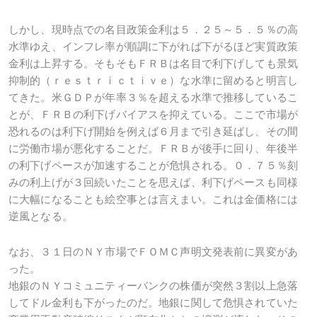
しかし、現時点での名目政策金利は５．２５～５．５％の高
水準ゆえ、インフレ率が順調に下がれば下がるほど実質政策
金利は上昇する。そもそもＦＲＢは名目で利下げしても景気
抑制的（ｒｅｓｔｒｉｃｔｉｖｅ）な水準に留めると明言し
てきた。米ＧＤＰが年率３％を超える水準で推移しているこ
とが、ＦＲＢの利下げバイアスを抑えている。ここで市場が
恐れるのは利下げ開始を例えば６月まで引き延ばし、その間
に労働市場が悪化することだ。ＦＲＢが後手に回り、年後半
の利下げペースが加速することが危惧される。０．７５％刻
みの利上げが３回続いたことを思えば、利下げペースも同様
に大幅になることも絵空事とは言えまい。これは金価格には
逆風となる。
なお、３１日のＮＹ市場でＦＯＭＣ声明文発表前に異変があ
った。
地銀のＮＹコミュニティーバンクの株価が突然３割以上急落
してドル金利も下がったのだ。地銀に関して危惧されていた