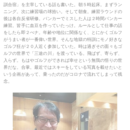
訓合宿」を主宰している話も書いた。朝５時起床。まずラン
ニング。次に練習場の球拾い。そして朝食。練習ラウンドの
後は各自反省研修。バンカーでミスした人は２時間バンカー
練習。皆手に血豆を作っていたっけ。ルールとして仕事の話
をしたら即２ぺナ。年齢や地位に関係なく、とにかくゴルフ
がうまい者が一番偉い世界。そんな地獄の特訓にモノ好きな
ゴルフ狂が２０人近く参加していた。時は過ぎその面々もゴ
ルフの世界で「三途の川」を渡っている。飛ばず、寄らず、
入らず。もはやゴルフができれば幸せという無我の悟りの世
界だな。合掌。最近ではスキーをしている写真を載せたいと
いう企画があって、乗ったのだがコロナで流れてしまって残
念。