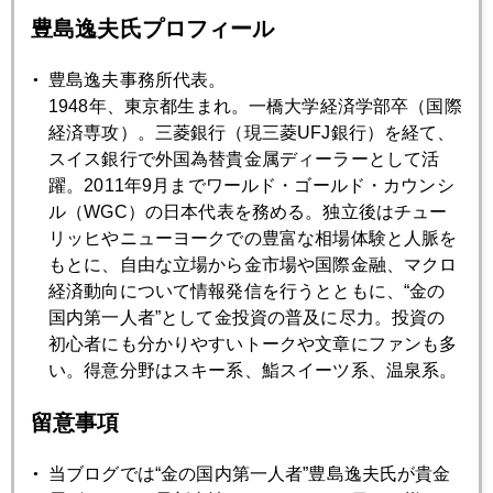
豊島逸夫氏プロフィール
豊島逸夫事務所代表。
2024年
1948年、東京都生まれ。一橋大学経済学部卒（国際
1月
2月
3月
4月
5月
6月
経済専攻）。三菱銀行（現三菱UFJ銀行）を経て、
スイス銀行で外国為替貴金属ディーラーとして活
7月
8月
9月
10月
11月
12月
躍。2011年9月までワールド・ゴールド・カウンシ
ル（WGC）の日本代表を務める。独立後はチュー
リッヒやニューヨークでの豊富な相場体験と人脈を
2024年02月29日
もとに、自由な立場から金市場や国際金融、マクロ
今晩２９日に米国ＰＣＥインフレ率発表
経済動向について情報発信を行うとともに、“金の
国内第一人者”として金投資の普及に尽力。投資の
初心者にも分かりやすいトークや文章にファンも多
2024年02月28日
い。得意分野はスキー系、鮨スイーツ系、温泉系。
ハイテクの女王、５ドルで買ったエヌビディア株を売却
留意事項
2024年02月27日
当ブログでは“金の国内第一人者”豊島逸夫氏が貴金
朝日新聞寄稿文