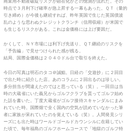
商業用不動産破綻リスクが顕在化かとの憶測が流れた。その
時点で３月利下げ確率が急上昇する一幕もあった。ＱＴ（量的
引き締め）が今後も継続すれば、昨年英国で生じた英国債波
乱のような思わぬクレジットクランチ（信用収縮）が米国で
も生じるリスクがある。これは金価格には上げ要因だ。
かくして、ＮＹ市場には利下げ先送り、ＱＴ継続のリスクを
「予告編」で見せつけられた感が残る。
結局、国際金価格は２０４０ドル台で取引を終えた。
今日の写真は明石のタコ＠誠鮨。日経の「交遊抄」に２回目
で出た時に紹介した店。あのコラムに２回出るのは珍しい。
多分担当が間違えたのではと思っている（笑）。一回目は当
時の大蔵省にいた義兄からゴルフクラブを貰ってゴルフ始め
た話を書いた。丁度大蔵省がゴルフ接待スキャンダルにまみ
れていた時。国際畑で全く国内の空気が読めていなかった筆
者に家族が呆れていたのを覚えている（笑）。人間発見シリ
ーズにも出た時はワールドゴールドカウンシルに在籍してい
た頃で、毎年福島のゴルフホームコースで「地獄のゴルフ特