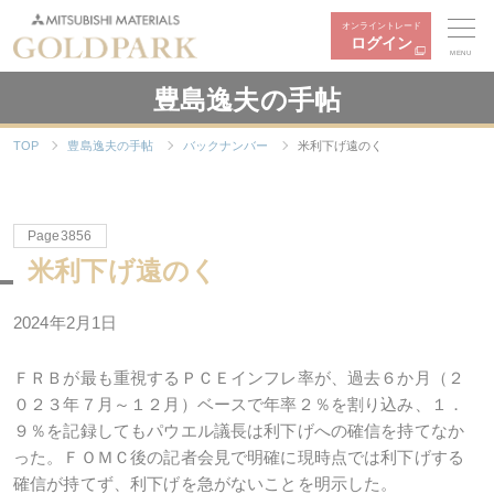
オンライントレード
ログイン
MENU
豊島逸夫の手帖
TOP
豊島逸夫の手帖
バックナンバー
米利下げ遠のく
Page3856
米利下げ遠のく
2024年2月1日
ＦＲＢが最も重視するＰＣＥインフレ率が、過去６か月（２
０２３年７月～１２月）ベースで年率２％を割り込み、１．
９％を記録してもパウエル議長は利下げへの確信を持てなか
った。ＦＯＭＣ後の記者会見で明確に現時点では利下げする
確信が持てず、利下げを急がないことを明示した。