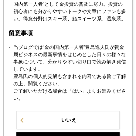
国内第一人者”として金投資の普及に尽力。投資の
初心者にも分かりやすいトークや文章にファンも多
2024年01月15日
い。得意分野はスキー系、鮨スイーツ系、温泉系。
金価格２０５０ドル突破
留意事項
2024年01月12日
当ブログでは“金の国内第一人者”豊島逸夫氏が貴金
いきなりの日本株高騰に戸惑うＮＩＳＡ初心者
属ビジネスの最新事情をはじめとした日々の様々な
事象について、分かりやすい切り口で読み解き発信
しています。
2024年01月11日
豊島氏の個人的見解も含まれる内容である旨ご了解
八代亜紀さんを悼む
の上、閲覧ください。
ご了解いただける場合は「はい」よりお進みくださ
い。
2024年01月10日
ＮＹ市場はビットコインＥＴＦ期待一色、その問題点は
いいえ
2024年01月05日