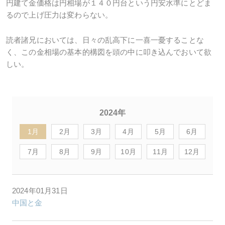
円建て金価格は円相場が１４０円台という円安水準にとどま
るので上げ圧力は変わらない。
読者諸兄においては、日々の乱高下に一喜一憂することな
く、この金相場の基本的構図を頭の中に叩き込んでおいて欲
しい。
2024年
1月
2月
3月
4月
5月
6月
7月
8月
9月
10月
11月
12月
2024年01月31日
中国と金