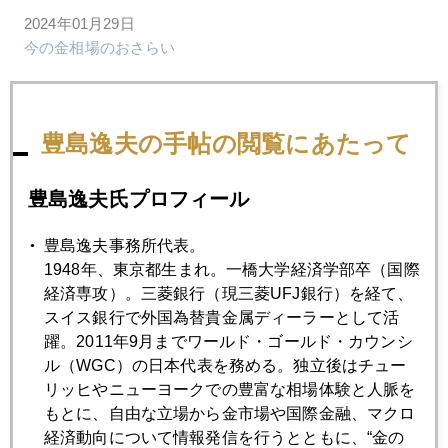
2024年01月29日
今の金相場のおさらい
2024年01月24日
豊島逸夫の手帖の閲覧にあたって
変わりゆく日本人の相場観
豊島逸夫氏プロフィール
2024年01月19日
金、２０００ドル台から反発
豊島逸夫事務所代表。
1948年、東京都生まれ。一橋大学経済学部卒（国際
経済専攻）。三菱銀行（現三菱UFJ銀行）を経て、
2024年01月18日
スイス銀行で外国為替貴金属ディーラーとして活
国際金価格、２０００ドル台を割り込むか
躍。2011年9月までワールド・ゴールド・カウンシ
ル（WGC）の日本代表を務める。独立後はチュー
リッヒやニューヨークでの豊富な相場体験と人脈を
2024年01月17日
もとに、自由な立場から金市場や国際金融、マクロ
国際金価格スポット２０５０ドルから２０２０ドル台に急
経済動向について情報発信を行うとともに、“金の
落