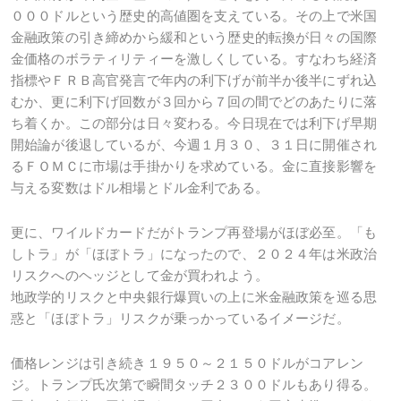
０００ドルという歴史的高値圏を支えている。その上で米国
金融政策の引き締めから緩和という歴史的転換が日々の国際
金価格のボラティリティーを激しくしている。すなわち経済
指標やＦＲＢ高官発言で年内の利下げが前半か後半にずれ込
むか、更に利下げ回数が３回から７回の間でどのあたりに落
ち着くか。この部分は日々変わる。今日現在では利下げ早期
開始論が後退しているが、今週１月３０、３１日に開催され
るＦＯＭＣに市場は手掛かりを求めている。金に直接影響を
与える変数はドル相場とドル金利である。
更に、ワイルドカードだがトランプ再登場がほぼ必至。「も
しトラ」が「ほぼトラ」になったので、２０２４年は米政治
リスクへのヘッジとして金が買われよう。
地政学的リスクと中央銀行爆買いの上に米金融政策を巡る思
惑と「ほぼトラ」リスクが乗っかっているイメージだ。
価格レンジは引き続き１９５０～２１５０ドルがコアレン
ジ。トランプ氏次第で瞬間タッチ２３００ドルもあり得る。