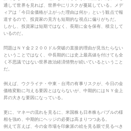
通して世界を見れば、世界中にリスクが蔓延している。メデ
ィアは「今日金価格が上がった理由は何か」という観点で報
道するので、投資家の見方も短期的な視点に偏りがちだ。
しかし、投資家は短期ではなく、長期に金を保有、積立して
いるのだ。
問題はＮＹ金２２００ドル突破の直接的理由が見当たらない
ということではなく、中長期的には史上最高値を付けても全
く不思議ではない世界政治経済情勢が続いているということ
だ。
例えば、ウクライナ・中東・台湾の有事リスクが、今日の金
価格変動に与える要因とはならないが、中期的にはＮＹ金上
昇の大きな要因になっている。
更に、マネーの流れを見るに、米国株も日本株もバブルの様
相を強め、中期的にヘッジの必要は高まりつつある。
例えて言えば、今の金市場を印象派の絵を見る眼で見るべき