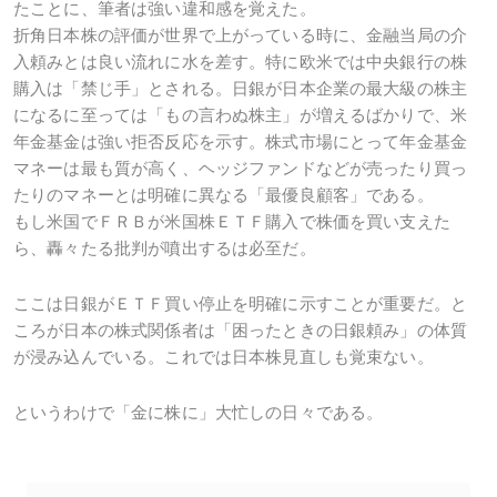
たことに、筆者は強い違和感を覚えた。
折角日本株の評価が世界で上がっている時に、金融当局の介
入頼みとは良い流れに水を差す。特に欧米では中央銀行の株
購入は「禁じ手」とされる。日銀が日本企業の最大級の株主
になるに至っては「もの言わぬ株主」が増えるばかりで、米
年金基金は強い拒否反応を示す。株式市場にとって年金基金
マネーは最も質が高く、ヘッジファンドなどが売ったり買っ
たりのマネーとは明確に異なる「最優良顧客」である。
もし米国でＦＲＢが米国株ＥＴＦ購入で株価を買い支えた
ら、轟々たる批判が噴出するは必至だ。
ここは日銀がＥＴＦ買い停止を明確に示すことが重要だ。と
ころが日本の株式関係者は「困ったときの日銀頼み」の体質
が浸み込んでいる。これでは日本株見直しも覚束ない。
というわけで「金に株に」大忙しの日々である。