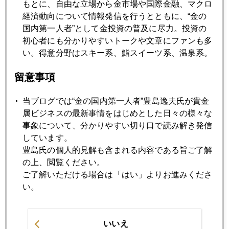
もとに、自由な立場から金市場や国際金融、マクロ
2024年03月26日
経済動向について情報発信を行うとともに、“金の
ＦＲＢ内部タカ派８名、ハト派９名の危うさ、円安も左右
国内第一人者”として金投資の普及に尽力。投資の
初心者にも分かりやすいトークや文章にファンも多
い。得意分野はスキー系、鮨スイーツ系、温泉系。
2024年03月25日
ＮＹ金、じわり調整、それでも２１７０ドル台
留意事項
当ブログでは“金の国内第一人者”豊島逸夫氏が貴金
2024年03月22日
属ビジネスの最新事情をはじめとした日々の様々な
ＮＹ金、反落、２１７０ドル台
事象について、分かりやすい切り口で読み解き発信
しています。
豊島氏の個人的見解も含まれる内容である旨ご了解
2024年03月21日
の上、閲覧ください。
ＦＯＭＣでＮＹ金、再び２２００ドル乗せ
ご了解いただける場合は「はい」よりお進みくださ
い。
2024年03月19日
日銀、歴史的政策変更、緩和は維持
いいえ