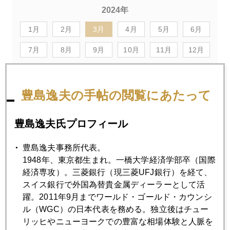
2024年
1月
2月
3月
4月
5月
6月
7月
8月
9月
10月
11月
12月
2024年03月29日
豊島逸夫の手帖の閲覧にあたって
ＮＹ金（６月限）２２５０ドル台で高値引け、２３００ド
ル視野に
豊島逸夫氏プロフィール
豊島逸夫事務所代表。
2024年03月28日
1948年、東京都生まれ。一橋大学経済学部卒（国際
ＮＹ金、再び２２００ドル乗せ
経済専攻）。三菱銀行（現三菱UFJ銀行）を経て、
スイス銀行で外国為替貴金属ディーラーとして活
2024年03月27日
躍。2011年9月までワールド・ゴールド・カウンシ
円１５２円接近、為替介入に漂う「アウェー感」
ル（WGC）の日本代表を務める。独立後はチュー
リッヒやニューヨークでの豊富な相場体験と人脈を