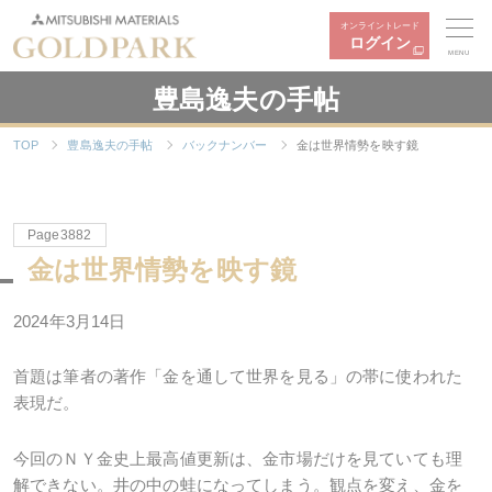
オンライントレード
ログイン
MENU
豊島逸夫の手帖
TOP
豊島逸夫の手帖
バックナンバー
金は世界情勢を映す鏡
Page3882
金は世界情勢を映す鏡
2024年3月14日
首題は筆者の著作「金を通して世界を見る」の帯に使われた
表現だ。
今回のＮＹ金史上最高値更新は、金市場だけを見ていても理
解できない。井の中の蛙になってしまう。観点を変え、金を