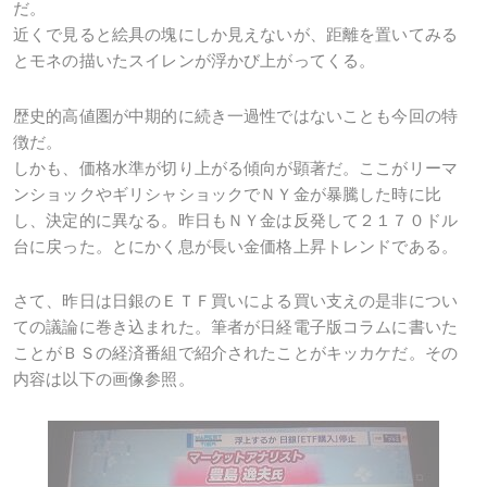
だ。
近くで見ると絵具の塊にしか見えないが、距離を置いてみる
とモネの描いたスイレンが浮かび上がってくる。
歴史的高値圏が中期的に続き一過性ではないことも今回の特
徴だ。
しかも、価格水準が切り上がる傾向が顕著だ。ここがリーマ
ンショックやギリシャショックでＮＹ金が暴騰した時に比
し、決定的に異なる。昨日もＮＹ金は反発して２１７０ドル
台に戻った。とにかく息が長い金価格上昇トレンドである。
さて、昨日は日銀のＥＴＦ買いによる買い支えの是非につい
ての議論に巻き込まれた。筆者が日経電子版コラムに書いた
ことがＢＳの経済番組で紹介されたことがキッカケだ。その
内容は以下の画像参照。