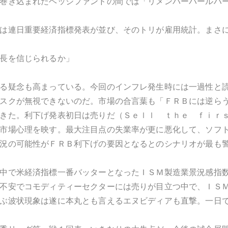
巻き込まれたヘッジファンドの間では「リメンバーパールハ
は連日重要経済指標発表が並び、そのトリが雇用統計。まさ
長を信じられるか」
る疑念も高まっている。今回のインフレ発生時には一過性と
スクが無視できないのだ。市場の合言葉も「ＦＲＢには逆ら
きた。利下げ発表初日は売りだ（Ｓｅｌｌ ｔｈｅ ｆｉｒ
市場心理を映す。最大注目点の失業率が更に悪化して、ソフ
況の可能性がＦＲＢ利下げの要因となるとのシナリオが最も
中で米経済指標一番バッターとなったＩＳＭ製造業景況感指
不安でコモディティーセクターには売りが目立つ中で、ＩＳ
ぶ波状現象は遂に本丸とも言えるエヌビディアも直撃。一日