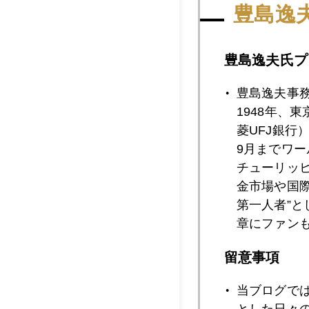
二の故郷。会津若松
豊島逸
ェフを紹介した。マ
豊島逸夫氏プ
豊島逸夫事
1948年、
2024年
菱UFJ銀行
9月までワ
チューリッ
2024年09月3
金市場や国
第一人者”
章にファン
2024年09月2
留意事項
当ブログで
2024年09月2