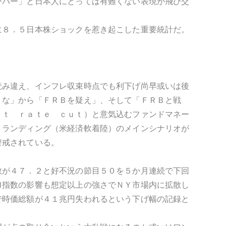
ーバー」と日本人にとっては有難くない表現が飛び交
に８．５日本株ショックを惹き起こした重要統計だ。
読み違え、インフレ収束時点でも利下げ尚早或いは後
うな」から「ＦＲＢを疑え」、そして「ＦＲＢと戦
ｓｔ ｒａｔｅ ｃｕｔ）と意気込むファンドマネー
トランディング（米経済軟着陸）のメインシナリオが
警戒されている。
数が４７．２と好不況の節目５０を５か月連続で下回
Ｍ指数の影響も想定以上の強さでＮＹ市場内に拡散し
で時価総額が４１兆円失われるという下げ幅の記録と