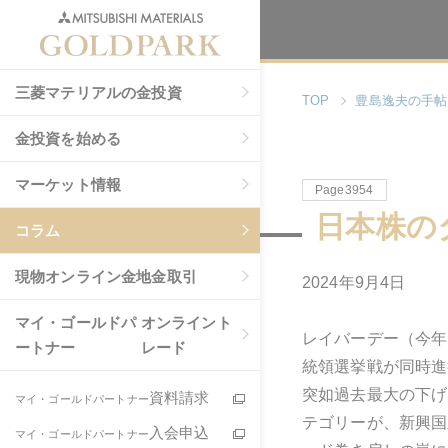
三菱マテリアルの金投資
TOP
豊島逸夫の手帖
金投資を始める
マーケット情報
Page3954
日本株の
コラム
現物
オンライン金地金取引
2024年9月4日
マイ・ゴールドパ
オンライント
レイバーデー（今年
ートナー
レード
統領選挙戦が同時進
突如過去最大の下げ
資料請求
マイ・ゴールドパートナー
テゴリーが、新興国
入会申込
マイ・ゴールドパートナー