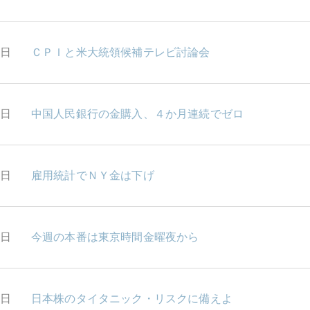
2日
ＣＰＩと米大統領候補テレビ討論会
0日
中国人民銀行の金購入、４か月連続でゼロ
9日
雇用統計でＮＹ金は下げ
6日
今週の本番は東京時間金曜夜から
4日
日本株のタイタニック・リスクに備えよ