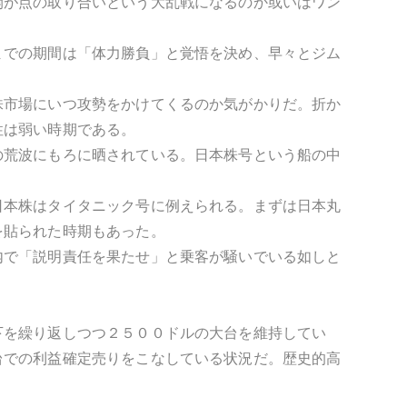
開が点の取り合いという大乱戦になるのか或いはワン
までの期間は「体力勝負」と覚悟を決め、早々とジム
株市場にいつ攻勢をかけてくるのか気がかりだ。折か
性は弱い時期である。
の荒波にもろに晒されている。日本株号という船の中
日本株はタイタニック号に例えられる。まずは日本丸
を貼られた時期もあった。
内で「説明責任を果たせ」と乗客が騒いでいる如しと
下を繰り返しつつ２５００ドルの大台を維持してい
台での利益確定売りをこなしている状況だ。歴史的高