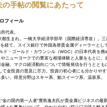
から車で１時間半くらい。実は札幌で壮行会をやったばかり
夫の手帖の閲覧にあたって
ガーリの目指すところとなろう。この件は荒れ相場が落ち着
ロフィール
務所代表。
東京都生まれ。一橋大学経済学部卒（国際経済専攻）。
1月
2月
3月
4月
5月
6月
7月
）を経て、スイス銀行で外国為替貴金属ディーラーとして
ールド・ゴールド・カウンシル（WGC）の日本代表を務
ヒやニューヨークでの豊富な相場体験と人脈をもとに、
0日
ＮＹ金、これからどうなる
際金融、マクロ経済動向について情報発信を行うとともに
として金投資の普及に尽力。投資の初心者にも分かりやす
も多い。得意分野はスキー系、鮨スイーツ系、温泉系。
5日
ＮＹ金（１２月限）２７００ドル視野に
は“金の国内第一人者”豊島逸夫氏が貴金属ビジネスの最
4日
中東地政学リスクで金続騰