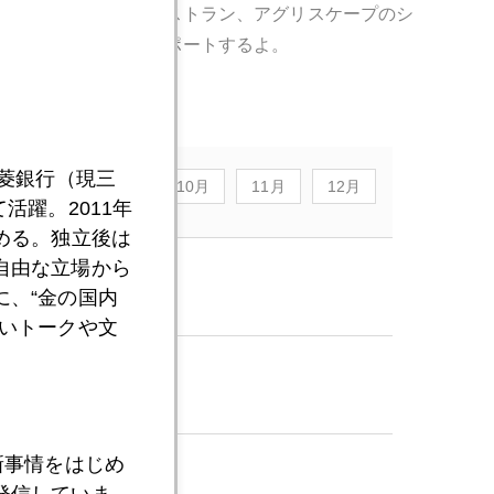
。筆者ご贔屓の農園レストラン、アグリスケープのシ
いたら現地米沢からレポートするよ。
三菱銀行（現三
8月
9月
10月
11月
12月
活躍。2011年
める。独立後は
自由な立場から
、“金の国内
いトークや文
新事情をはじめ