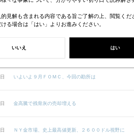
の様々な事象について、分かりやすい切り口で読み解き
人的見解も含まれる内容である旨ご了解の上、閲覧くだ
0日
金高騰、次回雇用統計で急変も
だける場合は「はい」よりお進みください。
いいえ
はい
9日
ＦＯＭＣ前後、国際金価格、乱高下
8日
いよいよ９月ＦＯＭＣ、今回の勘所は
7日
金高騰で残骨灰の売却増える
3日
ＮＹ金市場、史上最高値更新、２６００ドル視野に