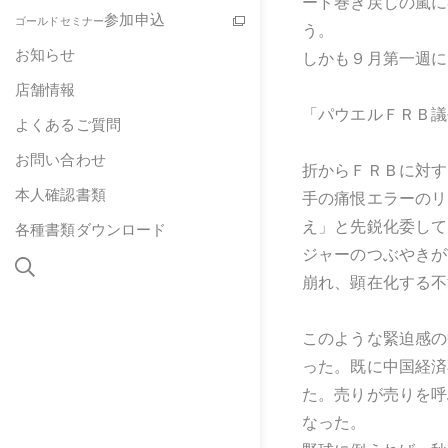
ード巻き戻しの嵐に
参加申込
ゴールドセミナー
う。
お知らせ
しかも９月第一週に
店舗情報
「パウエルＦＲＢ議
よくあるご質問
お問い合わせ
折からＦＲＢに対す
本人確認書類
手の痛恨エラーのリ
え」と先鋭化委して
各種書類ダウンロード
ジャーのつぶやきが
崩れ、顕在化する不
このような緊迫感の
った。既に中国経済
た。売りが売りを呼
なった。