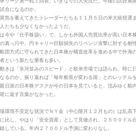
季リーグ第一戦１回表、いきなりの大失点だ。今後の試合展
試合になるのか。
英気を蓄えてきたトレーダーたちも１１月５日の米大統領選
人たちも少なくなかったようだ。
は今や「仕手株扱い」で、しかも外国人売買比率が高い日本
の真っ只中。円キャリー巨額損失のリベンジ攻撃に対する耐
船団方式に守られてきた日本株が構造改革を進める中で外海
者という新たな乗客も多い。
動きは「氷河並みのスピード」と欧米市場では語られ、時に
なるのか。振り返れば「毎年船長が変わる国」とのレッテル
親日派の日本株デスクが今の日本を見ていると、沈みゆく船
嗟に返す言葉がなかった。
場環境不安定な状況でＮＹ金（中心限月１２月もの）は乱高
に比し、やはり「安全資産」として見做され、２５００ドル
錯している。年内２７００ドル予測に変わりなし。