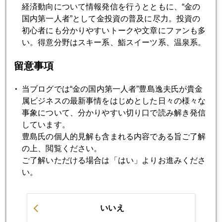
2024年04月24日
経済動向について情報発信を行うとともに、“金の
イラン・イスラエル報復に水入り見通し
国内第一人者”として金投資の普及に尽力。投資の
初心者にも分かりやすいトークや文章にファンも多
い。得意分野はスキー系、鮨スイーツ系、温泉系。
2024年04月23日
ＮＹ金は６７ドル暴落、有事の金は、やはり売りだった
留意事項
当ブログでは“金の国内第一人者”豊島逸夫氏が貴金
2024年04月22日
属ビジネスの最新事情をはじめとした日々の様々な
ＮＹ金 ３０ドルほど急落、２３８０ドル台
事象について、分かりやすい切り口で読み解き発信
しています。
豊島氏の個人的見解も含まれる内容である旨ご了解
2024年04月19日
の上、閲覧ください。
有事の金、投機筋の「噂で買ってニュースで売る」に注意
ご了解いただける場合は「はい」よりお進みくださ
い。
2024年04月18日
ＮＹ金、２３７０ドル台へ急落
いいえ