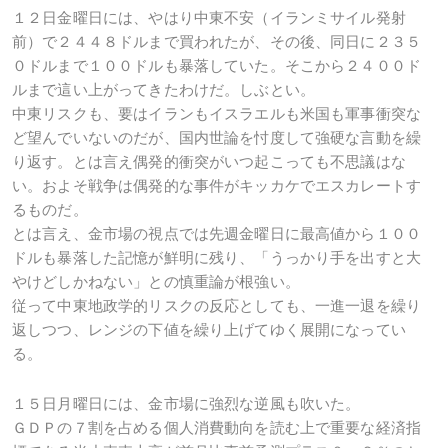
１２日金曜日には、やはり中東不安（イランミサイル発射
前）で２４４８ドルまで買われたが、その後、同日に２３５
０ドルまで１００ドルも暴落していた。そこから２４００ド
ルまで這い上がってきたわけだ。しぶとい。
中東リスクも、要はイランもイスラエルも米国も軍事衝突な
ど望んでいないのだが、国内世論を忖度して強硬な言動を繰
り返す。とは言え偶発的衝突がいつ起こっても不思議はな
い。およそ戦争は偶発的な事件がキッカケでエスカレートす
るものだ。
とは言え、金市場の視点では先週金曜日に最高値から１００
ドルも暴落した記憶が鮮明に残り、「うっかり手を出すと大
やけどしかねない」との慎重論が根強い。
従って中東地政学的リスクの反応としても、一進一退を繰り
返しつつ、レンジの下値を繰り上げてゆく展開になってい
る。
１５日月曜日には、金市場に強烈な逆風も吹いた。
ＧＤＰの７割を占める個人消費動向を読む上で重要な経済指