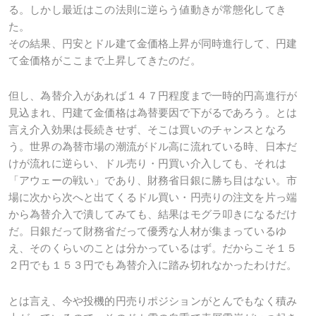
る。しかし最近はこの法則に逆らう値動きが常態化してき
た。
その結果、円安とドル建て金価格上昇が同時進行して、円建
て金価格がここまで上昇してきたのだ。
但し、為替介入があれば１４７円程度まで一時的円高進行が
見込まれ、円建て金価格は為替要因で下がるであろう。とは
言え介入効果は長続きせず、そこは買いのチャンスとなろ
う。世界の為替市場の潮流がドル高に流れている時、日本だ
けが流れに逆らい、ドル売り・円買い介入しても、それは
「アウェーの戦い」であり、財務省日銀に勝ち目はない。市
場に次から次へと出てくるドル買い・円売りの注文を片っ端
から為替介入で潰してみても、結果はモグラ叩きになるだけ
だ。日銀だって財務省だって優秀な人材が集まっているゆ
え、そのくらいのことは分かっているはず。だからこそ１５
２円でも１５３円でも為替介入に踏み切れなかったわけだ。
とは言え、今や投機的円売りポジションがとんでもなく積み