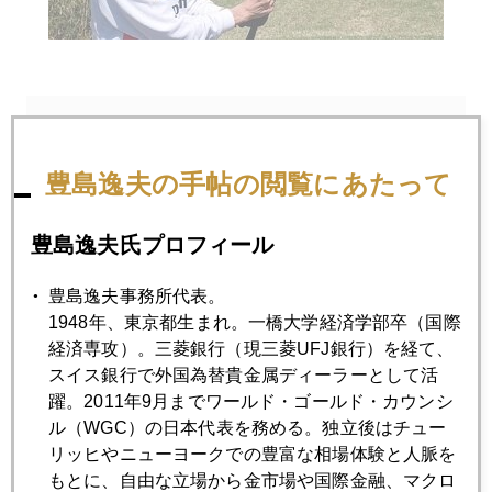
2024年
1月
2月
3月
4月
5月
6月
豊島逸夫の手帖の閲覧にあたって
7月
8月
9月
10月
11月
12月
豊島逸夫氏プロフィール
豊島逸夫事務所代表。
2024年04月26日
1948年、東京都生まれ。一橋大学経済学部卒（国際
金礼賛論 急増
経済専攻）。三菱銀行（現三菱UFJ銀行）を経て、
スイス銀行で外国為替貴金属ディーラーとして活
躍。2011年9月までワールド・ゴールド・カウンシ
2024年04月25日
ル（WGC）の日本代表を務める。独立後はチュー
ＮＹ市場主導の１５５円突破、介入攻防は１５０円に
リッヒやニューヨークでの豊富な相場体験と人脈を
もとに、自由な立場から金市場や国際金融、マクロ