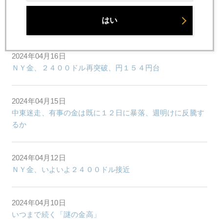
2024年04月17日
はい
金小売価格１３０００円台とは。。。。
2024年04月16日
ＮＹ金、２４００ドル再突破、円１５４円台
2024年04月15日
中東迷走、有事の金は既に１２日に暴落、週明けに反騰す
るか
2024年04月12日
ＮＹ金、いよいよ２４００ドル接近
2024年04月10日
いつまで続く「謎の金高」