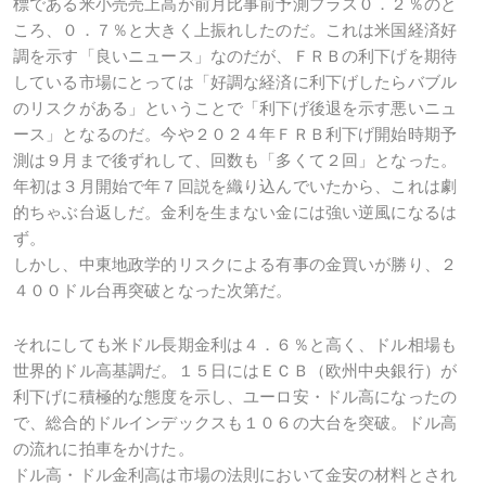
標である米小売売上高が前月比事前予測プラス０．２％のと
ころ、０．７％と大きく上振れしたのだ。これは米国経済好
調を示す「良いニュース」なのだが、ＦＲＢの利下げを期待
している市場にとっては「好調な経済に利下げしたらバブル
のリスクがある」ということで「利下げ後退を示す悪いニュ
ース」となるのだ。今や２０２４年ＦＲＢ利下げ開始時期予
測は９月まで後ずれして、回数も「多くて２回」となった。
年初は３月開始で年７回説を織り込んでいたから、これは劇
的ちゃぶ台返しだ。金利を生まない金には強い逆風になるは
ず。
しかし、中東地政学的リスクによる有事の金買いが勝り、２
４００ドル台再突破となった次第だ。
それにしても米ドル長期金利は４．６％と高く、ドル相場も
世界的ドル高基調だ。１５日にはＥＣＢ（欧州中央銀行）が
利下げに積極的な態度を示し、ユーロ安・ドル高になったの
で、総合的ドルインデックスも１０６の大台を突破。ドル高
の流れに拍車をかけた。
ドル高・ドル金利高は市場の法則において金安の材料とされ