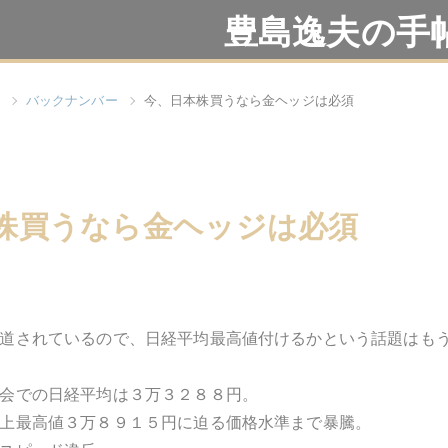
豊島逸夫の手
バックナンバー
今、日本株買うなら金ヘッジは必須
株買うなら金ヘッジは必須
道されているので、日経平均最高値付けるかという話題はも
会での日経平均は３万３２８８円。
上最高値３万８９１５円に迫る価格水準まで暴騰。