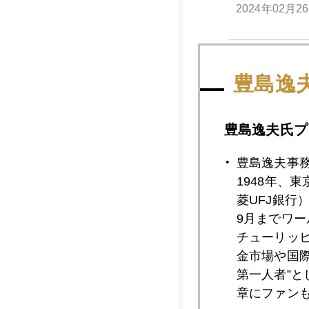
2024年02月2
2024年02月2
豊島逸
豊島逸夫氏プ
2024年02月2
豊島逸夫事
1948年、
2024年02月1
菱UFJ銀行
9月までワ
チューリッ
2024年02月1
金市場や国
第一人者”
章にファン