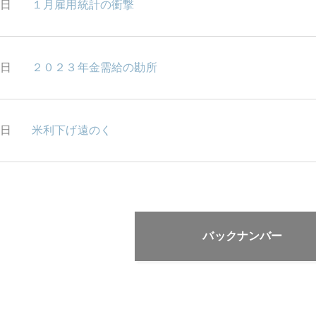
5日
１月雇用統計の衝撃
2日
２０２３年金需給の勘所
1日
米利下げ遠のく
バックナンバー