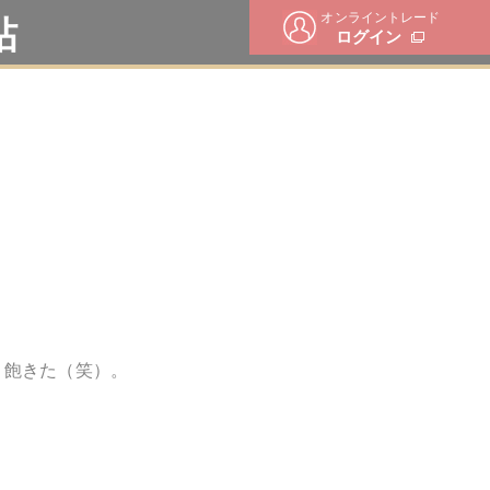
オンライントレード
帖
ログイン
う飽きた（笑）。