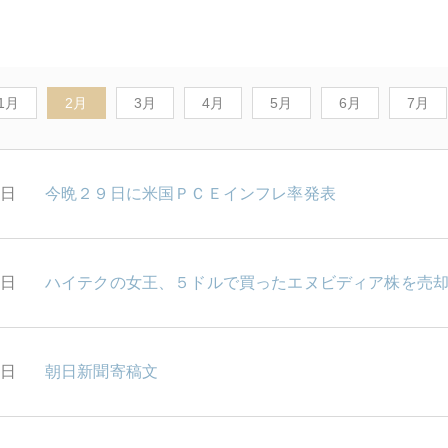
1月
2月
3月
4月
5月
6月
7月
9日
今晩２９日に米国ＰＣＥインフレ率発表
8日
ハイテクの女王、５ドルで買ったエヌビディア株を売
7日
朝日新聞寄稿文