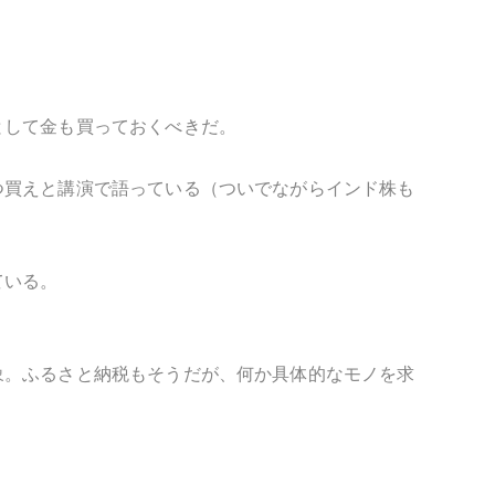
。
として金も買っておくべきだ。
つ買えと講演で語っている（ついでながらインド株も
ている。
象。ふるさと納税もそうだが、何か具体的なモノを求