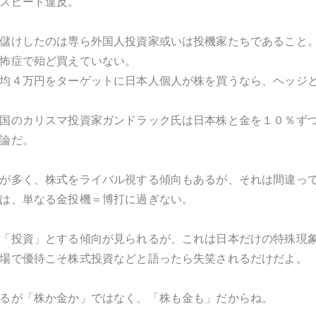
スピード違反。
儲けしたのは専ら外国人投資家或いは投機家たちであること
怖症で殆ど買えていない。
均４万円をターゲットに日本人個人が株を買うなら、ヘッジ
国のカリスマ投資家ガンドラック氏は日本株と金を１０％ず
論だ。
が多く、株式をライバル視する傾向もあるが、それは間違っ
は、単なる金投機＝博打に過ぎない。
「投資」とする傾向が見られるが、これは日本だけの特殊現
場で優待こそ株式投資などと語ったら失笑されるだけだよ。
るが「株か金か」ではなく、「株も金も」だからね。