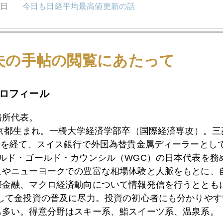
6日
今日も日経平均最高値更新の話
2日
エヌビディア祭り
夫の手帖の閲覧にあたって
ロフィール
1日
災害と金
務所代表。
東京都生まれ。一橋大学経済学部卒（国際経済専攻）。
9日
今、日本株買うなら金ヘッジは必須
）を経て、スイス銀行で外国為替貴金属ディーラーとして
ールド・ゴールド・カウンシル（WGC）の日本代表を務
ヒやニューヨークでの豊富な相場体験と人脈をもとに、
6日
日本人が日本株を買えば、日経平均４万円時代も
際金融、マクロ経済動向について情報発信を行うとともに
として金投資の普及に尽力。投資の初心者にも分かりやす
も多い。得意分野はスキー系、鮨スイーツ系、温泉系。