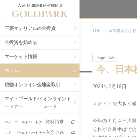
三菱マテリアルの金投資
TOP
豊島逸夫の手帖
金投資を始める
マーケット情報
Page3865
今、日本
コラム
現物
オンライン金地金取引
2024年2月19日
マイ・ゴールドパ
オンライント
メディアで大きく報
ートナー
レード
今年の１月４日大発
資料請求
マイ・ゴールドパートナー
それが２月半ばで史
入会申込
マイ・ゴールドパートナー