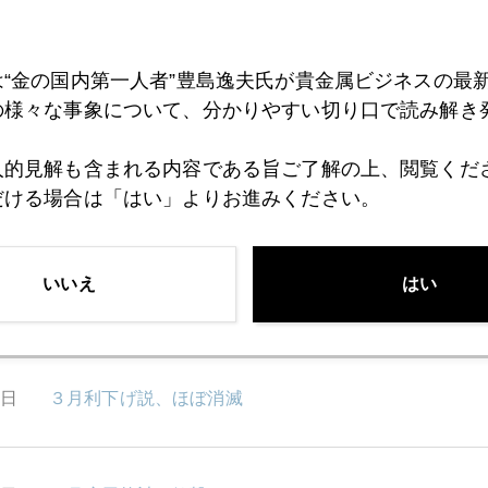
5日
潮目の変化
は“金の国内第一人者”豊島逸夫氏が貴金属ビジネスの最
4日
ＣＰＩショック、金スポット２０００ドル割れ
の様々な事象について、分かりやすい切り口で読み解き
人的見解も含まれる内容である旨ご了解の上、閲覧くだ
だける場合は「はい」よりお進みください。
4日
海外勢、日経平均３８９００円、円１５０円視野
いいえ
はい
9日
株高でも金高
6日
３月利下げ説、ほぼ消滅