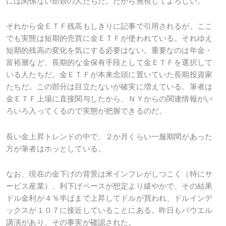
には関係ない部類の人たちだ。だから無視してよろしい。
それから金ＥＴＦ残高もしきりに記事で引用されるが、ここ
でも実態は短期的売買に金ＥＴＦが使われている。それゆえ
短期的残高の変化を気にする必要はない。重要なのは年金・
富裕層など、長期的な金保有手段として金ＥＴＦを選択して
いる人たちだ。金ＥＴＦが本来念頭に置いていた長期投資家
たちだ。この部分は目立たないが確実に増えている。筆者は
金ＥＴＦ上場に直接関与したから、ＮＹからの関連情報がい
ろいろ入ってくるので実態が把握できるのだ。
長い金上昇トレンドの中で、２か月くらい一服期間があった
方が筆者はホッとしている。
なお、現在の金下げの背景は米インフレがしつこく（特にサ
ービス産業）、利下げペースが想定より緩やかで、その結果
ドル金利が４％半ばまで上昇してドルが買われ、ドルインデ
ックスが１０７に接近していることにある。昨日もパウエル
講演があり、その事実が確認された。