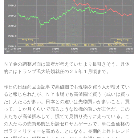
ＮＹ金の調整局面は筆者が考えていたより長引きそう。具体
的にはトランプ氏大統領就任の２５年１月頃まで。
昨日の日経商品面記事で高値圏でも現物を買う人が増えてい
ると報じられたが、ＮＹ市場でも高値圏で買う（或いは買っ
た）人たちが多い。日本との違いは先物買いが多いこと。買
って、１か月くらいで売るような投機的買いが主体だ。この
人たちが高値掴みして、慌てて見切り売りに走っている。こ
の人たちの売買形態は所詮ゼロサムゲームで、単に金価格の
ボラティリティーを高めることになる。長期的上昇トレンド