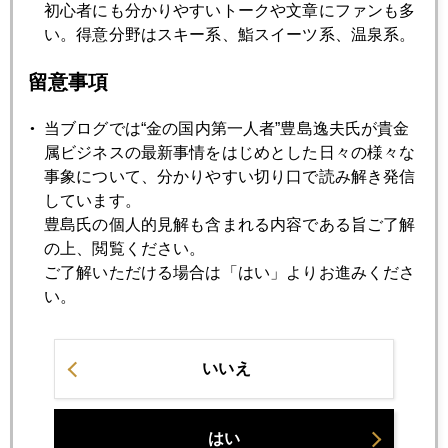
初心者にも分かりやすいトークや文章にファンも多
順調に２６００ドル台で続騰
い。得意分野はスキー系、鮨スイーツ系、温泉系。
留意事項
2024年11月19日
ＮＹ金、２６００ドル台回復
当ブログでは“金の国内第一人者”豊島逸夫氏が貴金
属ビジネスの最新事情をはじめとした日々の様々な
2024年11月18日
事象について、分かりやすい切り口で読み解き発信
２５００ドル台、値固め、続く
しています。
豊島氏の個人的見解も含まれる内容である旨ご了解
の上、閲覧ください。
2024年11月15日
ご了解いただける場合は「はい」よりお進みくださ
ＮＹ金、２５００ドル台で値固め
い。
2024年11月14日
いいえ
ＮＹ金、本格的に２５００ドル台へ続落
はい