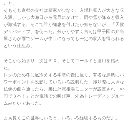
こと。
そもそも京都の寺社は檀家が少なく、入場料収入が大きな収
入源。しかし大晦日から元旦にかけて、雨や雪が降ると収入
が激減する。そこで誰が知恵を付けたか知らないが、「天候
デリバティブ」を使った。分かりやすく言えば甲子園の弁当
屋さんが雨でゲームが中止になっても一定の収入を得られる
という仕組み。
そこから始まり、次はＦＸ、そしてゴールドと運用を始め
た。
レクのため冬に底冷えする本堂の畳に座り、有名な屏風にパ
ワーポイントを投影していろいろ説明した。帰り際に大きな
仏像の側を通ったら、裏に外電相場モニターが設置され「××
円で３本！」とか電話での叫び声。外為トレーディングルー
ムみたいであった。
まぁ長くこの世界にいると、いろいろ経験するものだよ。