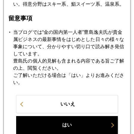
い。得意分野はスキー系、鮨スイーツ系、温泉系。
2024年11月19日
留意事項
ＮＹ金、２６００ドル台回復
当ブログでは“金の国内第一人者”豊島逸夫氏が貴金
属ビジネスの最新事情をはじめとした日々の様々な
2024年11月18日
事象について、分かりやすい切り口で読み解き発信
２５００ドル台、値固め、続く
しています。
豊島氏の個人的見解も含まれる内容である旨ご了解
2024年11月15日
の上、閲覧ください。
ＮＹ金、２５００ドル台で値固め
ご了解いただける場合は「はい」よりお進みくださ
い。
2024年11月14日
ＮＹ金、本格的に２５００ドル台へ続落
いいえ
2024年11月13日
はい
ＮＹ金、２６００ドル前後で底値形成中