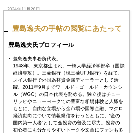
2024年11月26日
ＮＹ金暴落 速報版
豊島逸夫の手帖の閲覧にあたって
2024年11月25日
中国、巨大金鉱脈発見報道の危うさ
豊島逸夫氏プロフィール
豊島逸夫事務所代表。
2024年11月22日
1948年、東京都生まれ。一橋大学経済学部卒（国際
プーチン氏、核兵器戦術的使用なら、３０００ドルも
経済専攻）。三菱銀行（現三菱UFJ銀行）を経て、
スイス銀行で外国為替貴金属ディーラーとして活
躍。2011年9月までワールド・ゴールド・カウンシ
2024年11月21日
ル（WGC）の日本代表を務める。独立後はチュー
米財務長官候補にアベノミクス賛美者も
リッヒやニューヨークでの豊富な相場体験と人脈を
もとに、自由な立場から金市場や国際金融、マクロ
経済動向について情報発信を行うとともに、“金の
2024年11月20日
国内第一人者”として金投資の普及に尽力。投資の
順調に２６００ドル台で続騰
初心者にも分かりやすいトークや文章にファンも多