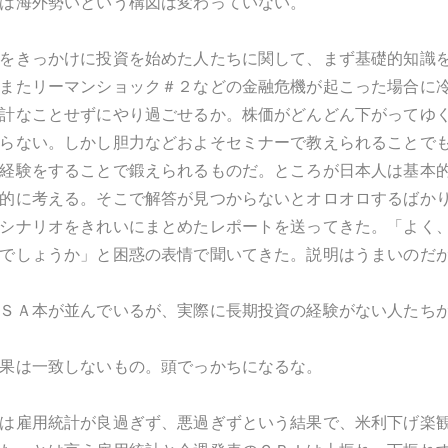
は海外勢いという構図は変わっていない。
をきっかけに投資を始めた人たちに関して、まず基礎的知識
またリーマンショック＃２などの金融危機が起こった場合に
計なことせずにやり過ごせるか。株価がどんどん下がってゆ
らない。しかし胆力などおよそセミナーで教えられることで
経験をすることで鍛えられるものだ。ところが日本人は基本
的に考える。そこで解答が見つからないとオロオロするばか
シナリオをきれいにまとめたレポートを送ってきた。「よく
でしょうか」と困惑の表情で聞いてきた。説明はうまいのだ
ＳＡ本が並んでいるが、実際に長期投資の経験がない人たち
果は一致しないもの。頭でっかちになるな。
は雇用統計が良過ぎず、悪過ぎずという結果で、米利下げ楽