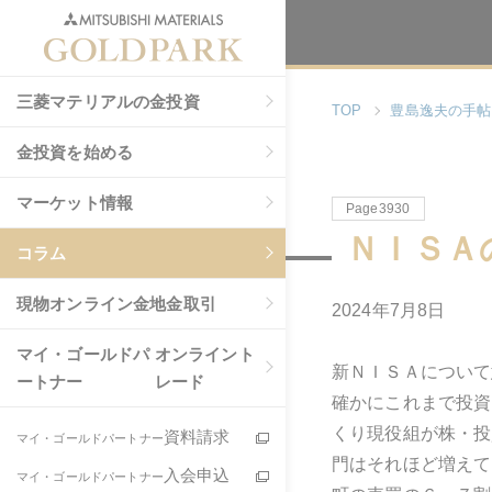
三菱マテリアルの金投資
TOP
豊島逸夫の手帖
金投資を始める
マーケット情報
Page3930
ＮＩＳＡ
コラム
現物
オンライン金地金取引
2024年7月8日
マイ・ゴールドパ
オンライント
新ＮＩＳＡについて
ートナー
レード
確かにこれまで投資
くり現役組が株・投
資料請求
マイ・ゴールドパートナー
門はそれほど増えて
入会申込
マイ・ゴールドパートナー