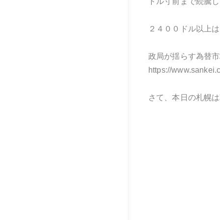
ドル寸前まで続騰し
２４００ドル以上は
政局が揺らす為替市
https://www.sank
さて、本日の札幌は