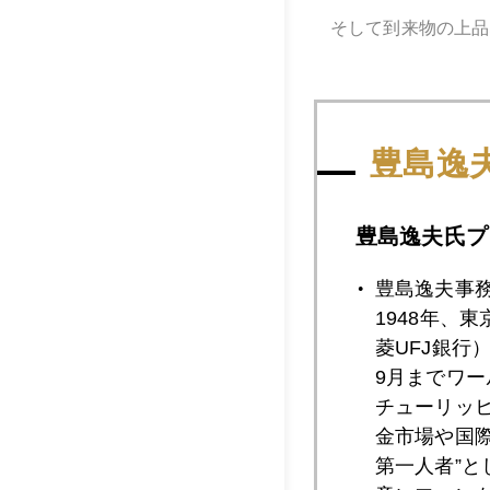
そして到来物の上品
豊島逸
豊島逸夫氏プ
豊島逸夫事
1948年、
菱UFJ銀行
9月までワ
チューリッ
金市場や国
第一人者”