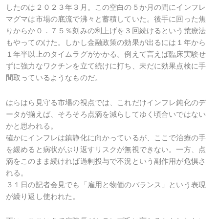
したのは２０２３年３月。この空白の５か月の間にインフレ
マグマは市場の底流で沸々と蓄積していた。後手に回った焦
りからか０．７５％刻みの利上げを３回続けるという荒療法
もやってのけた。しかし金融政策の効果が出るには１年から
１年半以上のタイムラグがかかる。例えて言えば臨床実験せ
ずに強力なワクチンを立て続けに打ち、未だに効果点検に手
間取っているようなものだ。
はらはら見守る市場の視点では、これだけインフレ鈍化のデ
ータが揃えば、そろそろ点滴を減らしてゆく頃合いではない
かと思われる。
確かにインフレは鎮静化に向かっているが、ここで治療の手
を緩めると病状がぶり返すリスクが無視できない。一方、点
滴をこのまま続ければ過剰投与で不況という副作用が危惧さ
れる。
３１日の記者会見でも「雇用と物価のバランス」という表現
が繰り返し使われた。