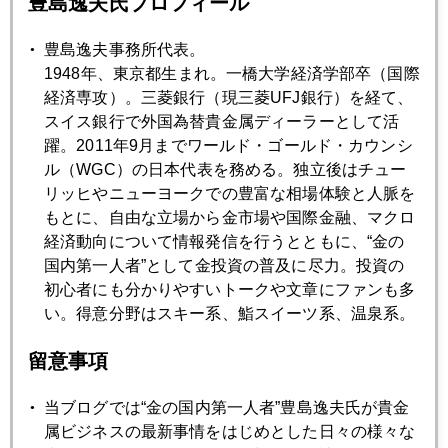
豊島逸夫氏プロフィール
なお、ＮＹ金価格は史上最高値を更新したが、円建て金価格
は円高要因による下げ圧力が強い。
豊島逸夫事務所代表。
1948年、東京都生まれ。一橋大学経済学部卒（国際
経済専攻）。三菱銀行（現三菱UFJ銀行）を経て、
スイス銀行で外国為替貴金属ディーラーとして活
2024年
躍。2011年9月までワールド・ゴールド・カウンシ
1月
2月
3月
4月
5月
6月
ル（WGC）の日本代表を務める。独立後はチュー
リッヒやニューヨークでの豊富な相場体験と人脈を
7月
8月
9月
10月
11月
12月
もとに、自由な立場から金市場や国際金融、マクロ
経済動向について情報発信を行うとともに、“金の
国内第一人者”として金投資の普及に尽力。投資の
2024年08月29日
初心者にも分かりやすいトークや文章にファンも多
読者からの質問
い。得意分野はスキー系、鮨スイーツ系、温泉系。
留意事項
2024年08月26日
「敵は本能寺」パウエル議長の本音とは
当ブログでは“金の国内第一人者”豊島逸夫氏が貴金
属ビジネスの最新事情をはじめとした日々の様々な