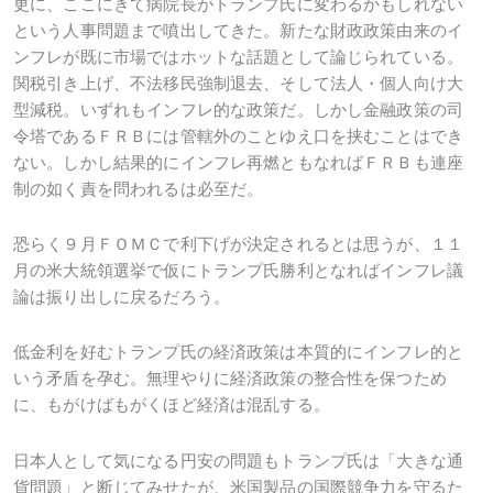
更に、ここにきて病院長がトランプ氏に変わるかもしれない
という人事問題まで噴出してきた。新たな財政政策由来のイ
ンフレが既に市場ではホットな話題として論じられている。
関税引き上げ、不法移民強制退去、そして法人・個人向け大
型減税。いずれもインフレ的な政策だ。しかし金融政策の司
令塔であるＦＲＢには管轄外のことゆえ口を挟むことはでき
ない。しかし結果的にインフレ再燃ともなればＦＲＢも連座
制の如く責を問われるは必至だ。
恐らく９月ＦＯＭＣで利下げが決定されるとは思うが、１１
月の米大統領選挙で仮にトランプ氏勝利となればインフレ議
論は振り出しに戻るだろう。
低金利を好むトランプ氏の経済政策は本質的にインフレ的と
いう矛盾を孕む。無理やりに経済政策の整合性を保つため
に、もがけばもがくほど経済は混乱する。
日本人として気になる円安の問題もトランプ氏は「大きな通
貨問題」と断じてみせたが、米国製品の国際競争力を守るた