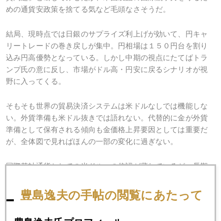
めの通貨安政策を捨てる気など毛頭なさそうだ。
結局、現時点では日銀のサプライズ利上げが効いて、円キャ
リートレードの巻き戻しが集中。円相場は１５０円台を割り
込み円高優勢となっている。しかし中期の視点にたてばトラ
ンプ氏の意に反し、市場がドル高・円安に戻るシナリオが視
野に入ってくる。
そもそも世界の貿易決済システムは米ドルなしでは機能しな
い。外貨準備も米ドル抜きでは語れない。代替的に金が外貨
準備として保有される傾向も金価格上昇要因としては重要だ
が、全体図で見ればほんの一部の変化に過ぎない。
国際基軸通貨としての米ドルへの信認が薄れているが、長期
的ドル優位の傾向は変わらず、円安も構造問題として残ると
思われる。金本位制復活の議論などは「過去の遺物」であ
豊島逸夫の手帖の閲覧にあたって
る。