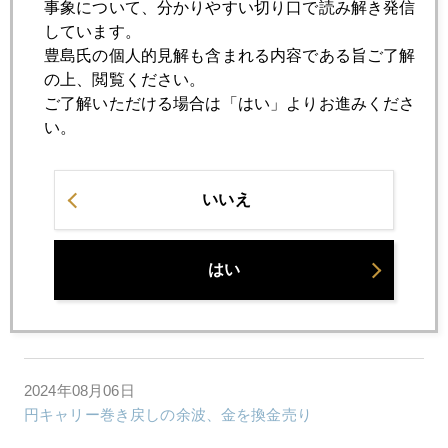
事象について、分かりやすい切り口で読み解き発信
2024年08月22日
しています。
近況
豊島氏の個人的見解も含まれる内容である旨ご了解
の上、閲覧ください。
ご了解いただける場合は「はい」よりお進みくださ
2024年08月09日
い。
巨大地震注意、ＮＩＳＡ組の対応は？円回避の動きは？
いいえ
2024年08月08日
歴史に残る相場大変動、ＶＩＸで儲け高笑いも
はい
2024年08月07日
円キャリートレードで金を買ったヘッジファンド
2024年08月06日
円キャリー巻き戻しの余波、金を換金売り