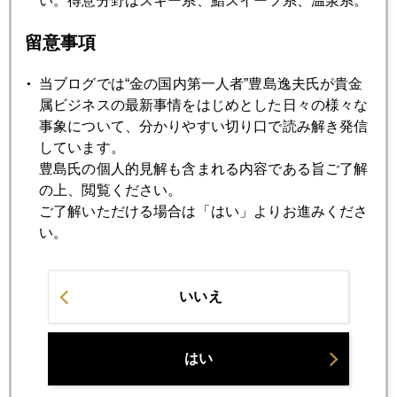
い。得意分野はスキー系、鮨スイーツ系、温泉系。
2024年11月19日
ＮＹ金、２６００ドル台回復
留意事項
当ブログでは“金の国内第一人者”豊島逸夫氏が貴金
2024年11月18日
属ビジネスの最新事情をはじめとした日々の様々な
２５００ドル台、値固め、続く
事象について、分かりやすい切り口で読み解き発信
しています。
豊島氏の個人的見解も含まれる内容である旨ご了解
2024年11月15日
の上、閲覧ください。
ＮＹ金、２５００ドル台で値固め
ご了解いただける場合は「はい」よりお進みくださ
い。
2024年11月14日
ＮＹ金、本格的に２５００ドル台へ続落
いいえ
2024年11月13日
はい
ＮＹ金、２６００ドル前後で底値形成中