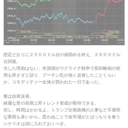
想定どおりに２５００ドル台の値固めを終え、２６００ドル
台回復。
大した理由はない。米国側がウクライナ戦争で長距離砲の使
用も辞さずと語り、プーチン氏が強く反発したことくらい
か。コモディティー全体が買われた一日であった。
要は自律反発。
綺麗な形の長期上昇トレンド形成が期待できる。
但し、時間はかかるよ。トランプ次期政権の人事など不透明
な要因も多いから。思わぬことで金市場がとばっちりを食う
シナリオは頭に入れておくべき。