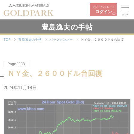
オンライントレード
ログイン
MENU
豊島逸夫の手帖
TOP
豊島逸夫の手帖
バックナンバー
ＮＹ金、２６００ドル台回復
Page3988
ＮＹ金、２６００ドル台回復
2024年11月19日