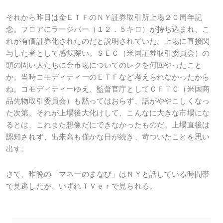
それから昨日は金ＥＴＦのＮＹ証券取引所上場２０周年記
念。フロアにラージバー（１２．５キロ）が持ち込まれ、こ
れが有価証券化されたのだと説明されていた。上場に直接関
与した者として感慨深い。ＳＥＣ（米国証券取引委員会）の
頭の固い人たちに金市場についてのレクを何回やったこと
か。当時コモディティーのＥＴＦなど考えられなかったから
ね。コモディティーゆえ、監督官庁としてＣＦＴＣ（米国商
品先物取引委員会）も黙ってはおらず、話がややこしくなっ
た次第。それが上場後大化けして、こんなに大きな市場にな
るとは、これまた想像だにできなかったものだ。上場直後は
認知されず、出来高も僅かな日が続き、苛ついたことを思い
出す。
さて、昨晩の「マネーのまなび」はＮＹと話している時間帯
で見逃したが、いずれＴＶｅｒで見られる。