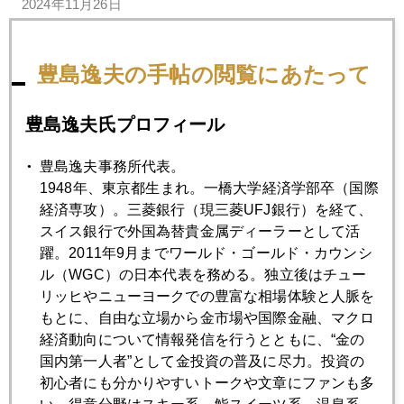
2024年11月26日
ＮＹ金暴落 速報版
豊島逸夫の手帖の閲覧にあたって
2024年11月25日
中国、巨大金鉱脈発見報道の危うさ
豊島逸夫氏プロフィール
豊島逸夫事務所代表。
2024年11月22日
1948年、東京都生まれ。一橋大学経済学部卒（国際
プーチン氏、核兵器戦術的使用なら、３０００ドルも
経済専攻）。三菱銀行（現三菱UFJ銀行）を経て、
スイス銀行で外国為替貴金属ディーラーとして活
2024年11月21日
躍。2011年9月までワールド・ゴールド・カウンシ
米財務長官候補にアベノミクス賛美者も
ル（WGC）の日本代表を務める。独立後はチュー
リッヒやニューヨークでの豊富な相場体験と人脈を
もとに、自由な立場から金市場や国際金融、マクロ
2024年11月20日
経済動向について情報発信を行うとともに、“金の
順調に２６００ドル台で続騰
国内第一人者”として金投資の普及に尽力。投資の
初心者にも分かりやすいトークや文章にファンも多