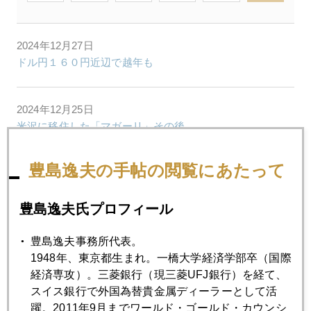
2024年12月27日
ドル円１６０円近辺で越年も
2024年12月25日
米沢に移住した「マガーリ」その後
豊島逸夫の手帖の閲覧にあたって
2024年12月24日
今年２４年金価格予測、プロ全員大外れ
豊島逸夫氏プロフィール
2024年12月23日
豊島逸夫事務所代表。
ＦＯＭＣ翌日、ＦＲＢ早くも内部亀裂露呈
1948年、東京都生まれ。一橋大学経済学部卒（国際
経済専攻）。三菱銀行（現三菱UFJ銀行）を経て、
スイス銀行で外国為替貴金属ディーラーとして活
2024年12月20日
躍。2011年9月までワールド・ゴールド・カウンシ