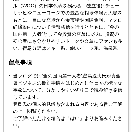
ワンノッチ円安、日本９連休にＮＹ投機勢は手ぐすね
ル（WGC）の日本代表を務める。独立後はチュー
リッヒやニューヨークでの豊富な相場体験と人脈を
もとに、自由な立場から金市場や国際金融、マクロ
2024年12月19日
経済動向について情報発信を行うとともに、“金の
２０２５年、トランプ政権下、ＦＲＢ「利上げ」も覚悟
国内第一人者”として金投資の普及に尽力。投資の
初心者にも分かりやすいトークや文章にファンも多
い。得意分野はスキー系、鮨スイーツ系、温泉系。
2024年12月18日
対中強硬派ナバロ氏、ＦＯＭＣ直前、関税インフレに一石
留意事項
当ブログでは“金の国内第一人者”豊島逸夫氏が貴金
2024年12月17日
属ビジネスの最新事情をはじめとした日々の様々な
心変わり、やっぱり３０００ドルに
事象について、分かりやすい切り口で読み解き発信
しています。
豊島氏の個人的見解も含まれる内容である旨ご了解
2024年12月16日
の上、閲覧ください。
儲け過ぎたファンドの悩み、ＮＩＳＡ初心者組への教訓
ご了解いただける場合は「はい」よりお進みくださ
い。
2024年12月13日