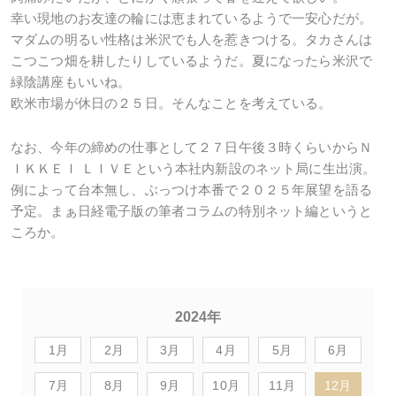
幸い現地のお友達の輪には恵まれているようで一安心だが。
マダムの明るい性格は米沢でも人を惹きつける。タカさんは
こつこつ畑を耕したりしているようだ。夏になったら米沢で
緑陰講座もいいね。
欧米市場が休日の２５日。そんなことを考えている。
なお、今年の締めの仕事として２７日午後３時くらいからＮ
ＩＫＫＥＩ ＬＩＶＥという本社内新設のネット局に生出演。
例によって台本無し、ぶっつけ本番で２０２５年展望を語る
予定。まぁ日経電子版の筆者コラムの特別ネット編というと
ころか。
2024年
1月
2月
3月
4月
5月
6月
7月
8月
9月
10月
11月
12月