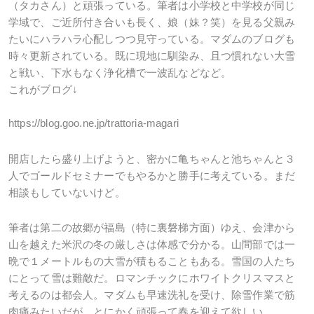
（タカさん）と頑張っている。筆者は小学校と中学校が同じ
学域で、ご近所付き合いも長く、娘（妹？笑）を見る父親み
たいにハラハラ心配しつつ見守っている。マダムのブログも
時々更新されている。既に現地に馴染み、且つ慣れない大雪
と戦い、下水もなく浄化槽で一波乱などなど。
これがブログ↓
https://blog.goo.ne.jp/trattoria-magari
開店したら盛り上げようと、密かに亀ちゃんと池ちゃんと３
人でゴールドセミナーでもやるかと勝手に考えている。まだ
相談もしていないけど。
筆者は第二の故郷が福島（特に裏磐梯方面）ゆえ、会津から
山を越えた米沢の冬の厳しさは体感で分かる。山間部では一
晩で１メートルもの大雪が積もることもある。雪国の人たち
にとって雪は難敵だ。ロマンチックにホワイトクリスマスと
考えるのは都会人。マダムも早速洗礼を受け、除雪作業で筋
肉痛みたいだが、とにかく頑張って春を迎えて欲しい。