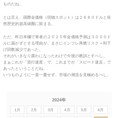
ものだね。
とは言え、国際金価格（現物スポット）は２６８０ドルと依
然歴史的超高値圏に留まる。
ただ、昨日本欄で筆者の２０２５年金価格予測は３０００ド
ルに届かずとする理由が、まさにインフレ再燃リスク＝利下
げ回数減少であった。
それがいきなり露わになったわけで今後の教訓とすべし。
まぁこれが「巡行速度」で、これまでが「スピード違反」で
あったということだね。
いつものように一喜一憂せず、市場の潮流を見極めるべし。
2024年
1月
2月
3月
4月
5月
6月