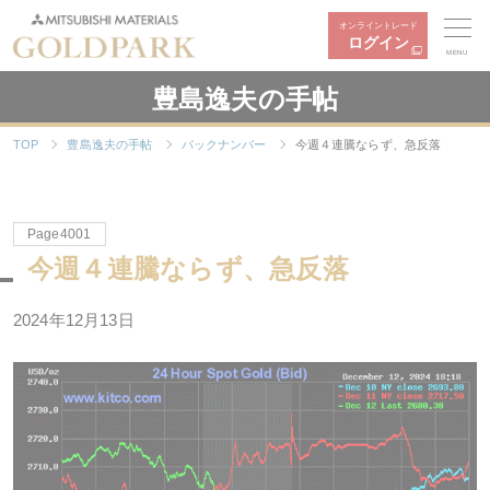
オンライントレード
ログイン
MENU
豊島逸夫の手帖
TOP
豊島逸夫の手帖
バックナンバー
今週４連騰ならず、急反落
Page4001
今週４連騰ならず、急反落
2024年12月13日