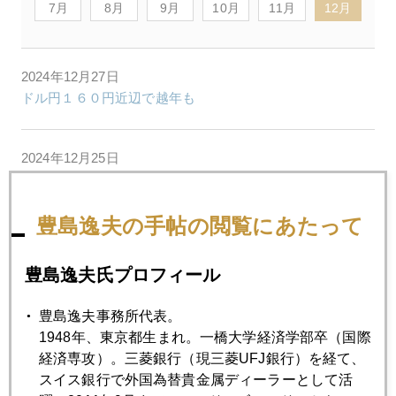
7月
8月
9月
10月
11月
12月
2024年12月27日
ドル円１６０円近辺で越年も
2024年12月25日
米沢に移住した「マガーリ」その後
豊島逸夫の手帖の閲覧にあたって
2024年12月24日
今年２４年金価格予測、プロ全員大外れ
豊島逸夫氏プロフィール
豊島逸夫事務所代表。
2024年12月23日
1948年、東京都生まれ。一橋大学経済学部卒（国際
ＦＯＭＣ翌日、ＦＲＢ早くも内部亀裂露呈
経済専攻）。三菱銀行（現三菱UFJ銀行）を経て、
スイス銀行で外国為替貴金属ディーラーとして活