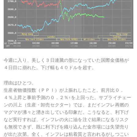
今週に入り、美しく３日連騰の形になっていた国際金価格が
４日目に崩れた。下げ幅も４０ドルを超す。
理由はひとつ。
生産者物価指数（ＰＰＩ）が上振れしたこと。前月比０．
４％上昇と事前予測の０．２％↑を上回った。サプライチェー
ンの川上（生産・卸売セクター）では、まだインフレ再燃の
マグマが沸々と湧き出している印象だ。こうなると、利下げ
など実行すれば、インフレの火に油を注ぐ結果になるリスク
も無視できず、既に利下げを織り込んだ金市場には失望売り
が出た次第。全く、インフレは粘着質と言われるがしつこい