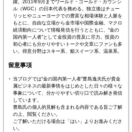
躍。2011年9月までワールド・ゴールド・カウンシ
2024年12月20日
ル（WGC）の日本代表を務める。独立後はチュー
ワンノッチ円安、日本９連休にＮＹ投機勢は手ぐすね
リッヒやニューヨークでの豊富な相場体験と人脈を
もとに、自由な立場から金市場や国際金融、マクロ
2024年12月19日
経済動向について情報発信を行うとともに、“金の
２０２５年、トランプ政権下、ＦＲＢ「利上げ」も覚悟
国内第一人者”として金投資の普及に尽力。投資の
初心者にも分かりやすいトークや文章にファンも多
い。得意分野はスキー系、鮨スイーツ系、温泉系。
2024年12月18日
対中強硬派ナバロ氏、ＦＯＭＣ直前、関税インフレに一石
留意事項
当ブログでは“金の国内第一人者”豊島逸夫氏が貴金
2024年12月17日
属ビジネスの最新事情をはじめとした日々の様々な
心変わり、やっぱり３０００ドルに
事象について、分かりやすい切り口で読み解き発信
しています。
豊島氏の個人的見解も含まれる内容である旨ご了解
2024年12月16日
の上、閲覧ください。
儲け過ぎたファンドの悩み、ＮＩＳＡ初心者組への教訓
ご了解いただける場合は「はい」よりお進みくださ
い。