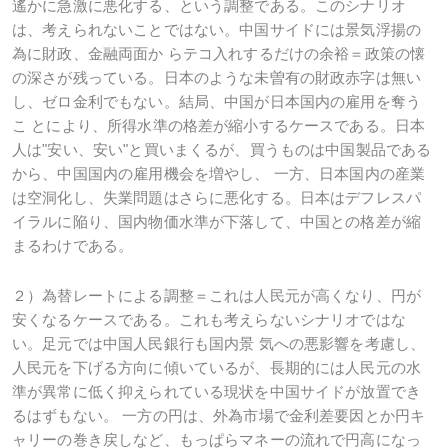
遙かに急激に悪化する、という調整である。このシナリオ
は、考えられないことではない。中国サイドには景気浮揚の
為に財政、金融両面か らテコ入れするだけの余裕＝政策の懐
の深さが残っている。日本のような未曽有の財政赤字は無い
し、ゼロ金利でもない。結局、中国が日本国内の雇用を奪う
こ とにより、所得水準の格差が縮小するケースである。日本
人は"安い、安い"と買いまくるが、買うものは中国製品である
から、中国国内の雇用機会を増やし、 一方、日本国内の産業
は空洞化し、失業問題はさらに悪化する。日本はデフレスパ
イラルに陥り、国内物価水準が下落して、中国との格差が縮
まるわけである。
２）為替レートによる調整＝これは人民元が高くなり、円が
安くなるケースである。これも考えらないシナリオではな
い。足元では中国人民銀行も国内景 気への悪影響を考慮し、
人民元を下げる方向に傾いているが、長期的には人民元の水
準が異常に低く抑えられている現状を中国サイドが放置でき
るはずもない。 一方の円は、外為市場で金利差要因とか円キ
ャリーの巻き戻しなど、もっぱらマネーの流れで円高になっ