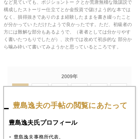
など見ていても、ポジショントー クとか荒唐無稽な陰謀説で
構成したストーリー仕立てとか金投資で儲けよう的な本では
なく、損得抜きでありのまま経験したままを書き綴ったこと
が分かってい ただけたようで良かったです。ただ、初級者の
方には難解な部分もあるようで、（著者としては分かりやす
く書いたつもりでしたが）、次作では改めて初歩的な 部分か
ら噛み砕いて書いてみようかと思っているところです。
2009年
1月
2月
3月
4月
5月
6月
7月
8月
9月
10月
11月
12月
豊島逸夫の手帖の閲覧にあたって
豊島逸夫氏プロフィール
2009年01月30日
マネーは世界を巡る
豊島逸夫事務所代表。