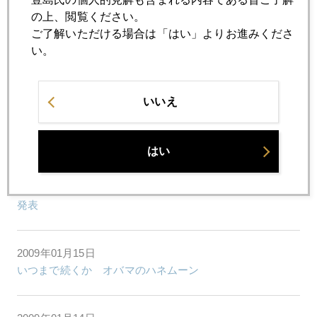
の上、閲覧ください。
ご了解いただける場合は「はい」よりお進みくださ
2009年01月22日
い。
ソブリン リスク（国の債務不履行リスク）
いいえ
2009年01月20日
オバマへのご祝儀相場とは？
はい
2009年01月19日
ＧＦＭＳ社 ２００９年前半にも１０００ドル再突破予測
発表
2009年01月15日
いつまで続くか オバマのハネムーン