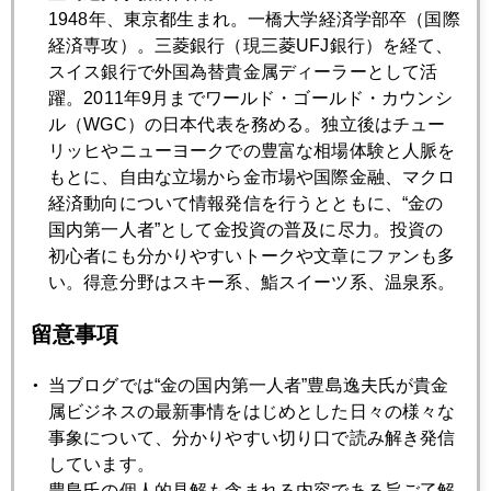
1948年、東京都生まれ。一橋大学経済学部卒（国際
経済専攻）。三菱銀行（現三菱UFJ銀行）を経て、
2009年01月29日
スイス銀行で外国為替貴金属ディーラーとして活
米国債の最後の引き受け先はどこ？
躍。2011年9月までワールド・ゴールド・カウンシ
ル（WGC）の日本代表を務める。独立後はチュー
リッヒやニューヨークでの豊富な相場体験と人脈を
2009年01月28日
もとに、自由な立場から金市場や国際金融、マクロ
プラチナはどうなる？
経済動向について情報発信を行うとともに、“金の
国内第一人者”として金投資の普及に尽力。投資の
2009年01月27日
初心者にも分かりやすいトークや文章にファンも多
１億円の社長室改造費
い。得意分野はスキー系、鮨スイーツ系、温泉系。
留意事項
2009年01月26日
金９００ドルへ急騰
当ブログでは“金の国内第一人者”豊島逸夫氏が貴金
属ビジネスの最新事情をはじめとした日々の様々な
事象について、分かりやすい切り口で読み解き発信
2009年01月23日
しています。
判決の日 近づく
豊島氏の個人的見解も含まれる内容である旨ご了解