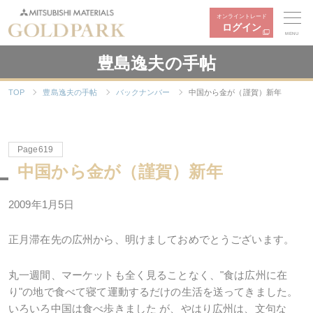
オンライントレード
ログイン
MENU
豊島逸夫の手帖
TOP
豊島逸夫の手帖
バックナンバー
中国から金が（謹賀）新年
Page619
中国から金が（謹賀）新年
2009年1月5日
正月滞在先の広州から、明けましておめでとうございます。
丸一週間、マーケットも全く見ることなく、"食は広州に在
り"の地で食べて寝て運動するだけの生活を送ってきました。
いろいろ中国は食べ歩きました が、やはり広州は、文句な