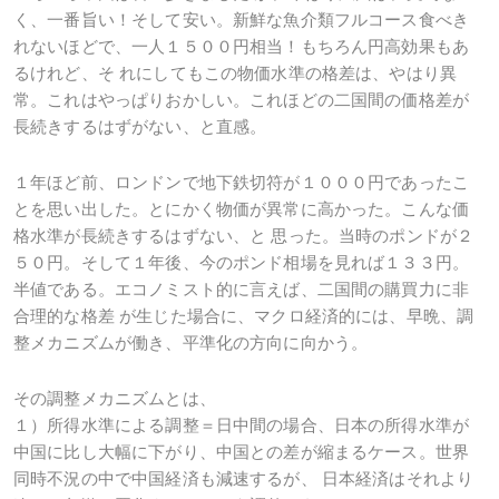
く、一番旨い！そして安い。新鮮な魚介類フルコース食べき
れないほどで、一人１５００円相当！もちろん円高効果もあ
るけれど、そ れにしてもこの物価水準の格差は、やはり異
常。これはやっぱりおかしい。これほどの二国間の価格差が
長続きするはずがない、と直感。
１年ほど前、ロンドンで地下鉄切符が１０００円であったこ
とを思い出した。とにかく物価が異常に高かった。こんな価
格水準が長続きするはずない、と 思った。当時のポンドが２
５０円。そして１年後、今のポンド相場を見れば１３３円。
半値である。エコノミスト的に言えば、二国間の購買力に非
合理的な格差 が生じた場合に、マクロ経済的には、早晩、調
整メカニズムが働き、平準化の方向に向かう。
その調整メカニズムとは、
１）所得水準による調整＝日中間の場合、日本の所得水準が
中国に比し大幅に下がり、中国との差が縮まるケース。世界
同時不況の中で中国経済も減速するが、 日本経済はそれより