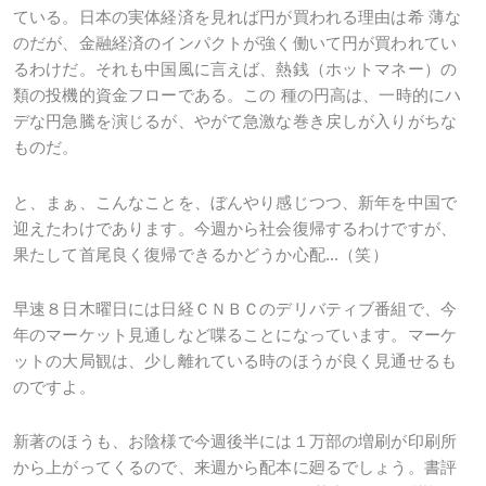
ている。日本の実体経済を見れば円が買われる理由は希 薄な
のだが、金融経済のインパクトが強く働いて円が買われてい
るわけだ。それも中国風に言えば、熱銭（ホットマネー）の
類の投機的資金フローである。この 種の円高は、一時的にハ
デな円急騰を演じるが、やがて急激な巻き戻しが入りがちな
ものだ。
と、まぁ、こんなことを、ぼんやり感じつつ、新年を中国で
迎えたわけであります。今週から社会復帰するわけですが、
果たして首尾良く復帰できるかどうか心配...（笑）
早速８日木曜日には日経ＣＮＢＣのデリバティブ番組で、今
年のマーケット見通しなど喋ることになっています。マーケ
ットの大局観は、少し離れている時のほうが良く見通せるも
のですよ。
新著のほうも、お陰様で今週後半には１万部の増刷が印刷所
から上がってくるので、来週から配本に廻るでしょう。書評