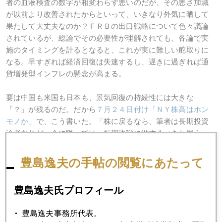
者の血液検査の数字が相変わらず悪いのだが、その悪さ加減
が以前より改善されたからといって、いきなり外気に晒して
果たして大丈夫なのか？ＦＲＢの出口戦略について色々議論
されているが、総論でその必要性が理解されても、各論で実
施のタイミングを計るとなると、これが実に難しい舵取りに
なる。早すぎれば経済回復は失速するし、遅きに過ぎれば通
貨増発型インフレの懸念が高まる。
要は中国も米国も日本も、景気回復の持続性には大きな
「？」が残るのだ。だから
７月２４日付け「ＮＹ株高はホン
モノか」
で、こう書いた。「株に戻るなら、筆者は長期投資
論者なれど、今に限っては、短期決戦に徹するべきと思う。
Ｗ字型の真ん中の山を超えているのが今と心得るべきだろ
う。」
豊島逸夫の手帖の閲覧にあたって
金に関して言えば、コモディティー＝商品としての金需要は
豊島逸夫氏プロフィール
低迷し、金融資産としての金需要は拡大するシナリオが続
く。
豊島逸夫事務所代表。