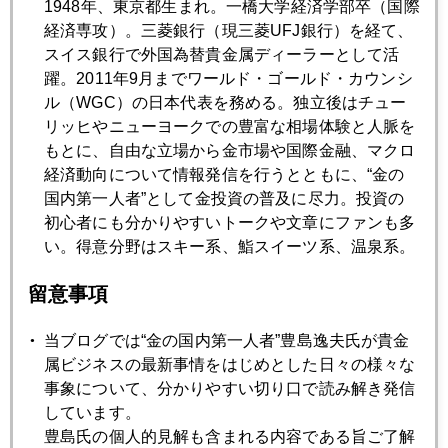
1948年、東京都生まれ。一橋大学経済学部卒（国際
早いもので来月にはリーマンショックから１年経過となる。
経済専攻）。三菱銀行（現三菱UFJ銀行）を経て、
今年は金融危機の再来こそなさそうだが、代わって財政危機
スイス銀行で外国為替貴金属ディーラーとして活
が顕在化しそう。９月から１１月までの３か月は、また上へ
躍。2011年9月までワールド・ゴールド・カウンシ
下へ変動の激しい相場になると覚悟している。
ル（WGC）の日本代表を務める。独立後はチュー
リッヒやニューヨークでの豊富な相場体験と人脈を
もとに、自由な立場から金市場や国際金融、マクロ
経済動向について情報発信を行うとともに、“金の
2009年
国内第一人者”として金投資の普及に尽力。投資の
1月
2月
3月
4月
5月
6月
初心者にも分かりやすいトークや文章にファンも多
い。得意分野はスキー系、鮨スイーツ系、温泉系。
7月
8月
9月
10月
11月
12月
留意事項
2009年08月28日
当ブログでは“金の国内第一人者”豊島逸夫氏が貴金
ＡＩＧ株 急騰劇
属ビジネスの最新事情をはじめとした日々の様々な
事象について、分かりやすい切り口で読み解き発信
しています。
2009年08月27日
豊島氏の個人的見解も含まれる内容である旨ご了解