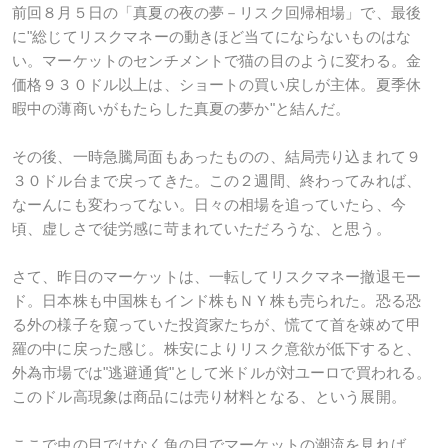
前回８月５日の「真夏の夜の夢－リスク回帰相場」で、最後
に"総じてリスクマネーの動きほど当てにならないものはな
い。マーケットのセンチメントで猫の目のように変わる。金
価格９３０ドル以上は、ショートの買い戻しが主体。夏季休
暇中の薄商いがもたらした真夏の夢か"と結んだ。
その後、一時急騰局面もあったものの、結局売り込まれて９
３０ドル台まで戻ってきた。この２週間、終わってみれば、
なーんにも変わってない。日々の相場を追っていたら、今
頃、虚しさで徒労感に苛まれていただろうな、と思う。
さて、昨日のマーケットは、一転してリスクマネー撤退モー
ド。日本株も中国株もインド株もＮＹ株も売られた。恐る恐
る外の様子を窺っていた投資家たちが、慌てて首を竦めて甲
羅の中に戻った感じ。株安によりリスク意欲が低下すると、
外為市場では"逃避通貨"として米ドルが対ユーロで買われる。
このドル高現象は商品には売り材料となる、という展開。
ここで虫の目ではなく魚の目でマーケットの潮流を見れば、