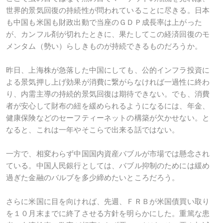
世界的景気回復の持続性が問われていることに尽きる。日本
も中国も米国も財政出動で当座のＧＤＰ成長率は上がった
が、カンフル剤が切れたときに、果たしてこの経済回復のモ
メンタム（勢い）らしきものが持続できるものだろうか。
昨日、上海株が急落した中国にしても、公的インフラ投資に
よる景気押し上げ効果が消費に繋がらなければ一過性に終わ
り、内需主導の持続的景気回復は期待できない。でも、消費
者が安心して財布の紐を緩められるようになるには、年金、
健康保険などのセーフティーネットの構築が欠かせない。と
なると、これは一年やそこらで出来る話ではない。
一方で、相変わらず中国国内資産バブルが市場では懸念され
ている。中国人民銀行としては、バブル抑制のためには緩め
過ぎた金融のバルブを多少締めたいところだろう。
さらに米国に目を向ければ、先週、ＦＲＢが米国債買い取り
を１０月末までに終了させる方針を明らかにした。重篤な患