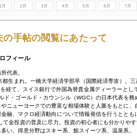
1月
2月
3月
4月
5月
6月
7月
8日
朝食は洋食より和食のほうが安上がり？
夫の手帖の閲覧にあたって
ロフィール
7日
英文解釈相場
務所代表。
東京都生まれ。一橋大学経済学部卒（国際経済専攻）。
6日
シンガポールに集結するロシアマネー
）を経て、スイス銀行で外国為替貴金属ディーラーとして
ールド・ゴールド・カウンシル（WGC）の日本代表を務
ヒやニューヨークでの豊富な相場体験と人脈をもとに、
際金融、マクロ経済動向について情報発信を行うとともに
3日
三極通貨から外れる日本円
として金投資の普及に尽力。投資の初心者にも分かりやす
も多い。得意分野はスキー系、鮨スイーツ系、温泉系。