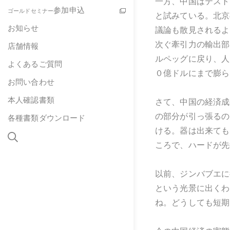
一方、中国はテスト
参加申込
ゴールドセミナー
と試みている。北京
お知らせ
議論も散見されるよ
次ぐ牽引力の輸出部
店舗情報
ルペッグに戻り、人
よくあるご質問
０億ドルにまで膨ら
お問い合わせ
本人確認書類
さて、中国の経済成
の部分が引っ張るの
各種書類ダウンロード
ける。器は出来ても
ころで、ハードが先
以前、ジンバブエに
という光景に出くわ
ね。どうしても短期