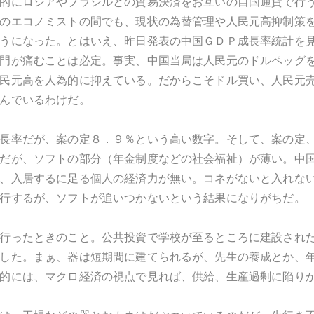
的にロシアやブラジルとの貿易決済をお互いの自国通貨で行
のエコノミストの間でも、現状の為替管理や人民元高抑制策
うになった。とはいえ、昨日発表の中国ＧＤＰ成長率統計を
門が痛むことは必定。事実、中国当局は人民元のドルペッグを
民元高を人為的に抑えている。だからこそドル買い、人民元
んでいるわけだ。
長率だが、案の定８．９％という高い数字。そして、案の定
だが、ソフトの部分（年金制度などの社会福祉）が薄い。中
、入居するに足る個人の経済力が無い。コネがないと入れな
行するが、ソフトが追いつかないという結果になりがちだ。
行ったときのこと。公共投資で学校が至るところに建設され
した。まぁ、器は短期間に建てられるが、先生の養成とか、
的には、マクロ経済の視点で見れば、供給、生産過剰に陥り