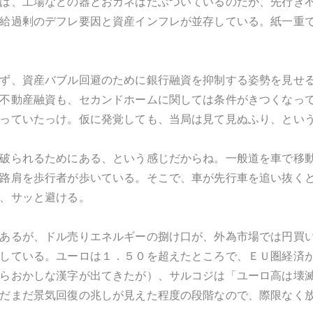
は、工場などの器とおカネはだぶついているのだが、先行き
給過剰のデフレ要因と資産インフレが並存している。紙一重
ず、資産バブル回避のために銀行融資を抑制する姿勢を見せ
不動産融資も、セカンドホームに関しては条件がきつくなっ
っていたっけ。仮に発覚しても、当局は見て見ぬふり、とい
破られるためにある、という感じだからね。一般道を車で移
路肩を歩行者が歩いている。そこで、車が先行車を追い抜く
、サッと避ける。
あるが、ドル売りエネルギーの捌け口が、外為市場では円買
している。ユーロは１．５０を超えたところで、ＥＵ圏経済
らおかしな漢字が出てきたが）、サルコジは「ユーロ高は壊
だまだ景気回復の兆しが見えた程度の段階なので、際限なく