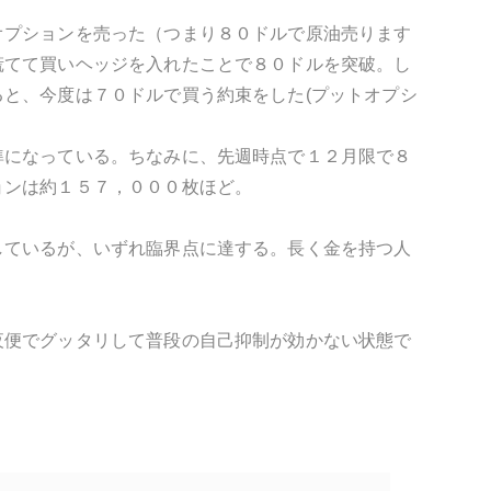
オプションを売った（つまり８０ドルで原油売ります
慌てて買いヘッジを入れたことで８０ドルを突破。し
と、今度は７０ドルで買う約束をした(プットオプシ
準になっている。ちなみに、先週時点で１２月限で８
ョンは約１５７，０００枚ほど。
しているが、いずれ臨界点に達する。長く金を持つ人
夜便でグッタリして普段の自己抑制が効かない状態で