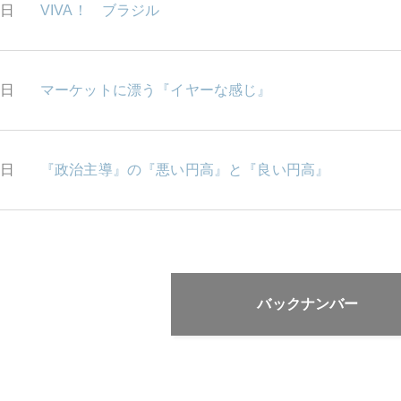
5日
VIVA！ ブラジル
2日
マーケットに漂う『イヤーな感じ』
1日
『政治主導』の『悪い円高』と『良い円高』
バックナンバー