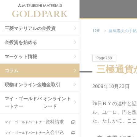
三菱マテリアルの金投資
TOP
豊島逸夫の手帖
金投資を始める
マーケット情報
Page758
三極通貨
コラム
現物
オンライン金地金取引
2009年10月23日
マイ・ゴールドパ
オンライント
昨日ＮＹの連中と話
ートナー
レード
ル、ユーロ、円を想
た。たしかに、ここ
資料請求
マイ・ゴールドパートナー
入会申込
マイ・ゴールドパートナー