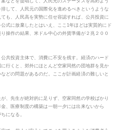
う案などを提唱して、人民元のステータスを高めよう
を排して、人民元の国際化を進めるべきというような
見ても、人民高を実勢に任せ容認すれば、公共投資に
公式に放棄したとはいえ、ここ1年ほどは実質的にド
売り操作の結果、米ドル中心の外貨準備が２兆２００
、公共投資主体で、消費に不安を残す。経済のハード
国に行くと、郊外にほとんど空家同然の団地群を見か
いなどの問題があるのだ。ここが計画経済の難しいと
たが、先生が絶対的に足りず、空家同然の学校ばかり
年金、医療制度の構築は一朝一夕には出来ないから
がちになる。