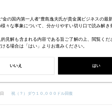
2日
無理のない返済計画を
は“金の国内第一人者”豊島逸夫氏が貴金属ビジネスの最
の様々な事象について、分かりやすい切り口で読み解き
1日
中国からのレポート パート２
人的見解も含まれる内容である旨ご了解の上、閲覧くだ
だける場合は「はい」よりお進みください。
0日
中国からのレポート
いいえ
はい
6日
子供手当は出世払い
5日
祝（？）ダウ１０,０００ドル回復