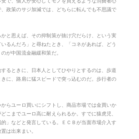
不安で、個人が安心してモノを買えるような消費者心
で、政策のサジ加減では、どちらに転んでも不思議で
るかと思えば、その抑制策が抜け穴だらけ、という実
ているんだろ」と尋ねたとき、「コネがあれば、どう
うのが中国流金融緩和策だ。
動するときに、日本人としてひやりとするのは、歩道
ときに、路肩に猛スピードで突っ込むのだ。歩行者の
いからユーロ買いにシフトし、商品市場では金買いか
がどこまでユーロ高に耐えられるか。すでに猿虎児、
滅的」などと発言している。ＥＣＢが当面市場介入す
放置は出来まい。