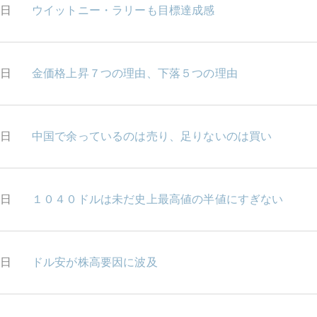
4日
ウイットニー・ラリーも目標達成感
3日
金価格上昇７つの理由、下落５つの理由
8日
中国で余っているのは売り、足りないのは買い
7日
１０４０ドルは未だ史上最高値の半値にすぎない
6日
ドル安が株高要因に波及