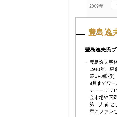
2009年
2009年10月2
豊島逸
豊島逸夫氏プ
2009年10月2
豊島逸夫事
1948年、
2009年10月2
菱UFJ銀行
9月までワ
チューリッ
金市場や国
2009年10月2
第一人者”
章にファン