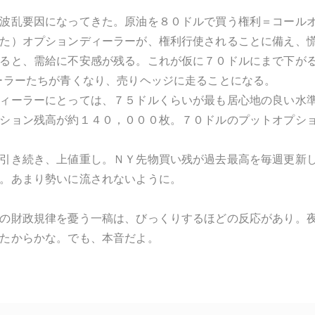
波乱要因になってきた。原油を８０ドルで買う権利＝コール
た）オプションディーラーが、権利行使されることに備え、
ると、需給に不安感が残る。これが仮に７０ドルにまで下がる
ーラーたちが青くなり、売りヘッジに走ることになる。
ィーラーにとっては、７５ドルくらいが最も居心地の良い水
ション残高が約１４０，０００枚。７０ドルのプットオプシ
引き続き、上値重し。ＮＹ先物買い残が過去最高を毎週更新
。あまり勢いに流されないように。
の財政規律を憂う一稿は、びっくりするほどの反応があり。
たからかな。でも、本音だよ。