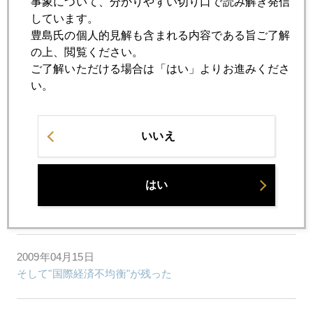
事象について、分かりやすい切り口で読み解き発信
インドと南アの政情不安定
しています。
豊島氏の個人的見解も含まれる内容である旨ご了解
の上、閲覧ください。
2009年04月21日
ご了解いただける場合は「はい」よりお進みくださ
年金運用の怖い実態
い。
2009年04月20日
いいえ
ＬかＵかＶかＷか～か...
はい
2009年04月17日
Sell in May and go away
2009年04月15日
そして"国際経済不均衡"が残った