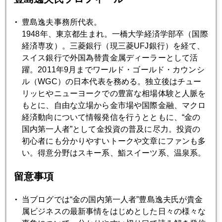
7月
8月
9月
10月
11月
12月
豊島逸夫事務所代表。
1948年、東京都生まれ。一橋大学経済学部卒（国際
2009年04月30日
経済専攻）。三菱銀行（現三菱UFJ銀行）を経て、
豚インフルの影響は...
スイス銀行で外国為替貴金属ディーラーとして活
躍。2011年9月までワールド・ゴールド・カウンシ
ル（WGC）の日本代表を務める。独立後はチュー
2009年04月27日
リッヒやニューヨークでの豊富な相場体験と人脈を
中国金準備75%急増 続報
もとに、自由な立場から金市場や国際金融、マクロ
経済動向について情報発信を行うとともに、“金の
国内第一人者”として金投資の普及に尽力。投資の
2009年04月24日
初心者にも分かりやすいトークや文章にファンも多
中国の公的金保有量急増！
い。得意分野はスキー系、鮨スイーツ系、温泉系。
留意事項
2009年04月23日
ミニバンはミニマージン
当ブログでは“金の国内第一人者”豊島逸夫氏が貴金
属ビジネスの最新事情をはじめとした日々の様々な
2009年04月22日