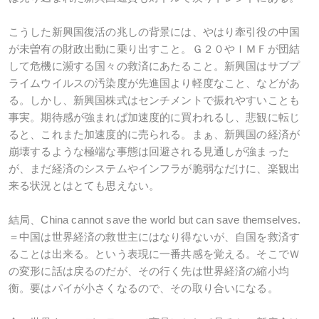
こうした新興国復活の兆しの背景には、やはり牽引役の中国
が未曽有の財政出動に乗り出すこと。Ｇ２０やＩＭＦが団結
して危機に瀕する国々の救済にあたること。新興国はサブプ
ライムウイルスの汚染度が先進国より軽度なこと、などがあ
る。しかし、新興国株式はセンチメントで振れやすいことも
事実。期待感が強まれば加速度的に買われるし、悲観に転じ
ると、これまた加速度的に売られる。まぁ、新興国の経済が
崩壊するような極端な事態は回避される見通しが強まった
が、まだ経済のシステムやインフラが脆弱なだけに、楽観出
来る状況とはとても思えない。
結局、China cannot save the world but can save themselves.
＝中国は世界経済の救世主にはなり得ないが、自国を救済す
ることは出来る。という表現に一番共感を覚える。そこでＷ
の変形に話は戻るのだが、その行く先は世界経済の縮小均
衡。要はパイが小さくなるので、その取り合いになる。