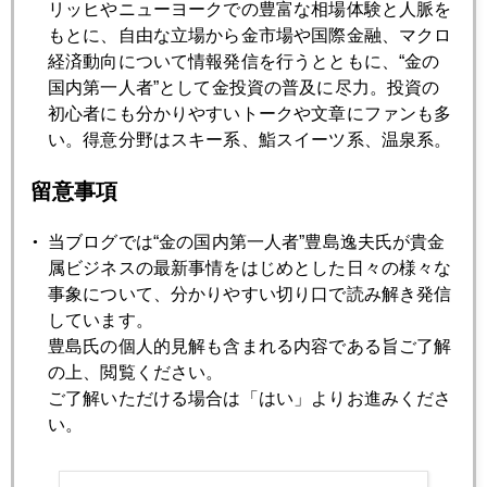
2009年05月22日
リッヒやニューヨークでの豊富な相場体験と人脈を
静かに９５０ドル突破
もとに、自由な立場から金市場や国際金融、マクロ
経済動向について情報発信を行うとともに、“金の
国内第一人者”として金投資の普及に尽力。投資の
2009年05月21日
初心者にも分かりやすいトークや文章にファンも多
中国がインドを大差で抜き世界一の金需要国へ
い。得意分野はスキー系、鮨スイーツ系、温泉系。
留意事項
2009年05月20日
ブラジルと中国の接近―連帯を強めるＢＲＩＣｓ
当ブログでは“金の国内第一人者”豊島逸夫氏が貴金
属ビジネスの最新事情をはじめとした日々の様々な
事象について、分かりやすい切り口で読み解き発信
2009年05月19日
しています。
インド株 ストップ高
豊島氏の個人的見解も含まれる内容である旨ご了解
の上、閲覧ください。
ご了解いただける場合は「はい」よりお進みくださ
2009年05月14日
い。
勝ち誇ったかのようなサルコジ