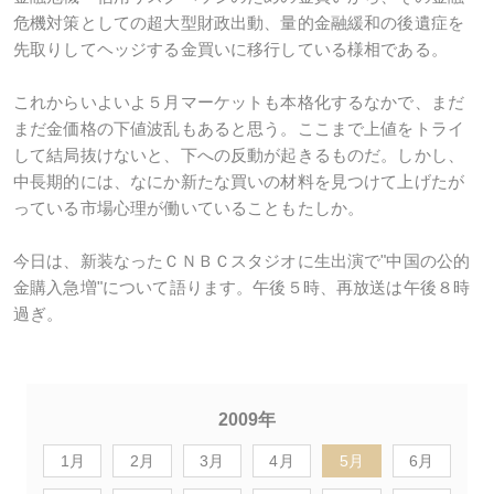
危機対策としての超大型財政出動、量的金融緩和の後遺症を
先取りしてヘッジする金買いに移行している様相である。
これからいよいよ５月マーケットも本格化するなかで、まだ
まだ金価格の下値波乱もあると思う。ここまで上値をトライ
して結局抜けないと、下への反動が起きるものだ。しかし、
中長期的には、なにか新たな買いの材料を見つけて上げたが
っている市場心理が働いていることもたしか。
今日は、新装なったＣＮＢＣスタジオに生出演で"中国の公的
金購入急増"について語ります。午後５時、再放送は午後８時
過ぎ。
2009年
1月
2月
3月
4月
5月
6月