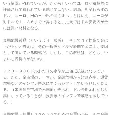
いう解説が流れているが、だからといってユーロが積極的に
評価されて買われている感じではない。結局、相変わらずの
ドル、ユーロ、円の三つ巴の弱さ比べ。とはいえ、ユーロが
対ドルで１．３６まで上昇すると、足元ではドル安要因が金
には買い材料となる。
金融危機後退（というより一服感）、そしてＮＹ株高で金は
下がるかと思えば、その一服感がドル安経由で金に上げ要因
として働いている図式だ。しかし、この解説は、どうも、い
まいち説得力がないね。
９２０－９３０ドルあたりの水準が上値抵抗線となってい
る。ただ、金市場のテーマが、金融危機から財政赤字、通貨
増発などのインフレ懸念に早くもシフトしている兆しが見え
る。（米国債券市場で米国債が売られ、ドル長期金利がじり
高になっていることが、投資家のインフレ警戒感を示してい
る。）
金融危機＝信用リスクヘッジのための金買いから、その金融