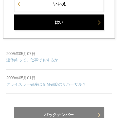
いいえ
2009年05月11日
ドル、ユーロ、円の循環物色
はい
2009年05月08日
金売却で４兆円損した欧州中銀
2009年05月07日
連休終って、仕事でもするか...
2009年05月01日
クライスラー破産はＧＭ破綻のリハーサル？
バックナンバー