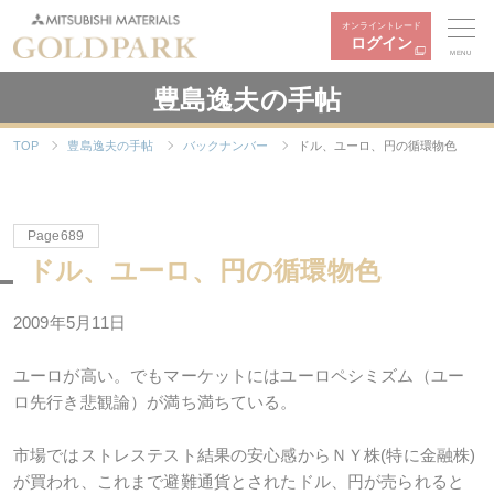
オンライントレード
ログイン
MENU
豊島逸夫の手帖
TOP
豊島逸夫の手帖
バックナンバー
ドル、ユーロ、円の循環物色
Page689
ドル、ユーロ、円の循環物色
2009年5月11日
ユーロが高い。でもマーケットにはユーロペシミズム（ユー
ロ先行き悲観論）が満ち満ちている。
市場ではストレステスト結果の安心感からＮＹ株(特に金融株)
が買われ、これまで避難通貨とされたドル、円が売られると