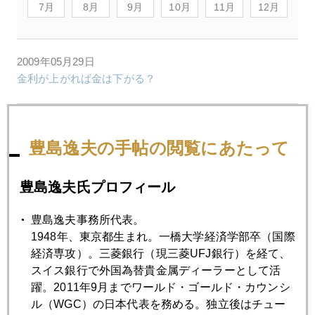
7月
8月
9月
10月
11月
12月
2009年05月29日
金利が上がれば金は下がる？
2009年05月28日
全天候型ポートフォリオ
豊島逸夫の手帖の閲覧にあたって
豊島逸夫氏プロフィール
2009年05月27日
バッドＧＭ構想パート２
豊島逸夫事務所代表。
1948年、東京都生まれ。一橋大学経済学部卒（国際
経済専攻）。三菱銀行（現三菱UFJ銀行）を経て、
2009年05月26日
スイス銀行で外国為替貴金属ディーラーとして活
北朝鮮核実験の影響は？
躍。2011年9月までワールド・ゴールド・カウンシ
ル（WGC）の日本代表を務める。独立後はチュー