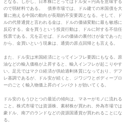
となる。しかし、日本株にとってはドル安＝円高を意味する
ので弱材料である。 債券市場では、ドル建ての米国債を大
量に抱える中国の動向が長期的不安要因となる。そして、ド
ルの代替通貨と言われる金は、ドルの価値変動に最も敏感に
反応する。金を買うという投資行動は、ドルに対する不信任
投票である。元を正せば、ドルの価値の裏付けが金であった
から、金買いという現象は、通貨の原点回帰とも言える。
また、ドル安は米国経済にとってインフレ要因にもなる。原
油などの輸入価格が上昇すると、輸入インフレが起こりやす
い。足元ではマクロ経済が供給過剰体質になっており、デフ
レ基調であるが、ドル安が続くと、ジワジワとボディーブロ
ーのごとく輸入物価上昇のインパクトが効いてくる。
ドル安のもうひとつの最近の傾向は、マネーがモノに流れる
こと。株式市場では資源株、素材株が買われ、外為市場では
豪ドル、南アのランドなどの資源国通貨が買われることにな
る。