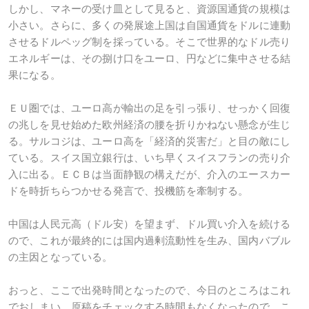
しかし、マネーの受け皿として見ると、資源国通貨の規模は
小さい。さらに、多くの発展途上国は自国通貨をドルに連動
させるドルペッグ制を採っている。そこで世界的なドル売り
エネルギーは、その捌け口をユーロ、円などに集中させる結
果になる。
ＥＵ圏では、ユーロ高が輸出の足を引っ張り、せっかく回復
の兆しを見せ始めた欧州経済の腰を折りかねない懸念が生じ
る。サルコジは、ユーロ高を「経済的災害だ」と目の敵にし
ている。スイス国立銀行は、いち早くスイスフランの売り介
入に出る。ＥＣＢは当面静観の構えだが、介入のエースカー
ドを時折ちらつかせる発言で、投機筋を牽制する。
中国は人民元高（ドル安）を望まず、ドル買い介入を続ける
ので、これが最終的には国内過剰流動性を生み、国内バブル
の主因となっている。
おっと、ここで出発時間となったので、今日のところはこれ
でおしまい。原稿をチェックする時間もなくなったので、こ