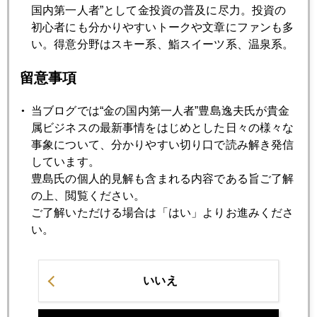
2009年11月27日
国内第一人者”として金投資の普及に尽力。投資の
緊急原稿 ドバイショックの影響
初心者にも分かりやすいトークや文章にファンも多
い。得意分野はスキー系、鮨スイーツ系、温泉系。
2009年11月26日
留意事項
モテモテのブラジルに秋波を送るイラン
当ブログでは“金の国内第一人者”豊島逸夫氏が貴金
属ビジネスの最新事情をはじめとした日々の様々な
2009年11月25日
事象について、分かりやすい切り口で読み解き発信
インド、中国、米国―三国の思惑
しています。
豊島氏の個人的見解も含まれる内容である旨ご了解
の上、閲覧ください。
2009年11月24日
ご了解いただける場合は「はい」よりお進みくださ
オバマ、バーナンキの通信簿
い。
2009年11月20日
いいえ
ドル安を考えるときの手引き