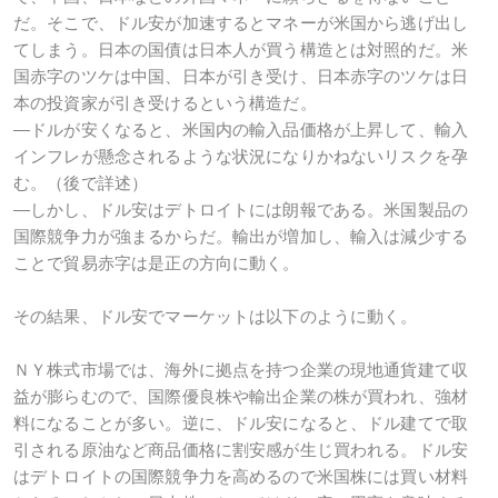
だ。そこで、ドル安が加速するとマネーが米国から逃げ出し
てしまう。日本の国債は日本人が買う構造とは対照的だ。米
国赤字のツケは中国、日本が引き受け、日本赤字のツケは日
本の投資家が引き受けるという構造だ。
―ドルが安くなると、米国内の輸入品価格が上昇して、輸入
インフレが懸念されるような状況になりかねないリスクを孕
む。（後で詳述）
―しかし、ドル安はデトロイトには朗報である。米国製品の
国際競争力が強まるからだ。輸出が増加し、輸入は減少する
ことで貿易赤字は是正の方向に動く。
その結果、ドル安でマーケットは以下のように動く。
ＮＹ株式市場では、海外に拠点を持つ企業の現地通貨建て収
益が膨らむので、国際優良株や輸出企業の株が買われ、強材
料になることが多い。逆に、ドル安になると、ドル建てで取
引される原油など商品価格に割安感が生じ買われる。ドル安
はデトロイトの国際競争力を高めるので米国株には買い材料