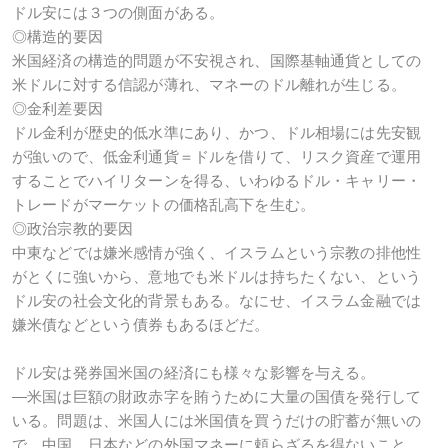
ドル安には３つの側面がある。
◎構造的要因
米国経済の構造的問題が不安視され、国際基軸通貨としての
米ドルに対する信認が薄れ、マネーのドル離れが生じる。
◎金利差要因
ドル金利が歴史的低水準にあり、かつ、ドル相場には先安観
が強いので、低金利通貨＝ドルを借りて、リスク資産で運用
することでハイリターンを得る、いわゆるドル・キャリー・
トレードがマーケットの価格乱高下を生む。
◎政治宗教的要因
中東などでは嫌米感情が強く、イスラムという宗教の排他性
がとくに強いから、意地でも米ドルは持ちたくない、という
ドル安の社会文化的背景もある。なにせ、イスラム金融では
嫌米債などという債券もあるほどだ。
ドル安は発券国米国の経済にも様々な影響を与える。
―米国は巨額の財政赤字を賄うために大量の国債を発行して
いる。問題は、米国人には米国債を買うだけの貯蓄が無いの
で、中国、日本などの外国マネーに頼らざるを得ないこと