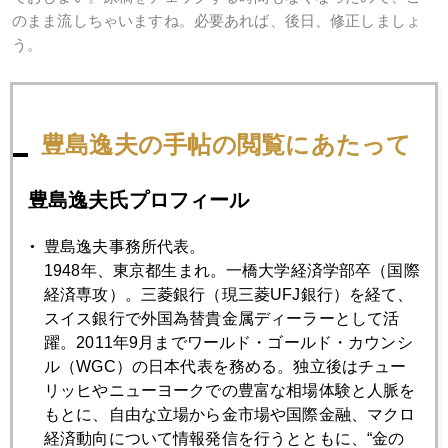
のまま流しちゃいますね。必要あれば、後日、修正しましょ
う。
明日から３連休。久し振りに仕事は一切いれず、人生を楽し
んできます。
豊島逸夫の手帖の閲覧にあたって
豊島逸夫氏プロフィール
2009年
豊島逸夫事務所代表。
1月
2月
3月
4月
5月
6月
1948年、東京都生まれ。一橋大学経済学部卒（国際
7月
8月
9月
10月
11月
12月
経済専攻）。三菱銀行（現三菱UFJ銀行）を経て、
スイス銀行で外国為替貴金属ディーラーとして活
躍。2011年9月までワールド・ゴールド・カウンシ
ル（WGC）の日本代表を務める。独立後はチュー
2009年11月30日
リッヒやニューヨークでの豊富な相場体験と人脈を
ドバイショック その後
もとに、自由な立場から金市場や国際金融、マクロ
経済動向について情報発信を行うとともに、“金の