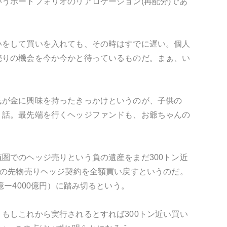
うポートフォリオのリアロケーション(再配分)であ
いをして買いを入れても、その時はすでに遅い。個人
売りの機会を今か今かと待っているものだ。まぁ、い
氏が金に興味を持ったきっかけというのが、子供の
う話。最先端を行くヘッジファンドも、お爺ちゃんの
圏でのヘッジ売りという負の遺産をまだ300トン近
台の先物売りヘッジ契約を全額買い戻すというのだ。
ー4000億円）に踏み切るという。
もしこれから実行されるとすれば300トン近い買い