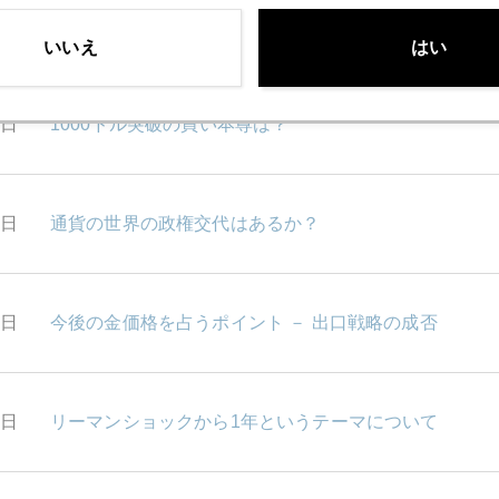
5日
リーマンショックから1年 － ネット上でプレゼンテー
いいえ
はい
4日
1000ドル突破の買い本尊は？
1日
通貨の世界の政権交代はあるか？
9日
今後の金価格を占うポイント － 出口戦略の成否
8日
リーマンショックから1年というテーマについて