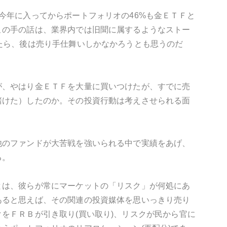
今年に入ってからポートフォリオの46%も金ＥＴＦと
この手の話は、業界内では旧聞に属するようなストー
たら、後は売り手仕舞いしかなかろうとも思うのだ
が、やはり金ＥＴＦを大量に買いつけたが、すでに売
賭けた）したのか。その投資行動は考えさせられる面
他のファンドが大苦戦を強いられる中で実績をあげ、
る。
とは、彼らが常にマーケットの「リスク」が何処にあ
あると思えば、その関連の投資媒体を思いっきり売り
をＦＲＢが引き取り(買い取り)、リスクが民から官に