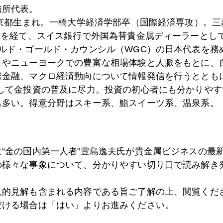
務所代表。
9日
おそ松くんが金相場について語ったら？
東京都生まれ。一橋大学経済学部卒（国際経済専攻）。
）を経て、スイス銀行で外国為替貴金属ディーラーとして
ールド・ゴールド・カウンシル（WGC）の日本代表を務
8日
円独歩高 ― 財務相の決意を試すヘッジファンド
ヒやニューヨークでの豊富な相場体験と人脈をもとに、
際金融、マクロ経済動向について情報発信を行うとともに
として金投資の普及に尽力。投資の初心者にも分かりやす
5日
劇場のシンドローム
も多い。得意分野はスキー系、鮨スイーツ系、温泉系。
8日
今なぜ金が上がっているのか（初心者向け）
は“金の国内第一人者”豊島逸夫氏が貴金属ビジネスの最
の様々な事象について、分かりやすい切り口で読み解き
6日
金価格史上最高値更新はあるか
人的見解も含まれる内容である旨ご了解の上、閲覧くだ
だける場合は「はい」よりお進みください。