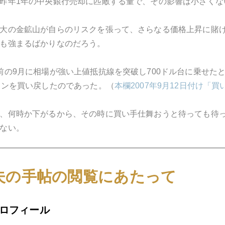
昨年1年の中央銀行売却に匹敵する量で、その影響は小さくな
大の金鉱山が自らのリスクを張って、さらなる価格上昇に賭
も強まるばかりなのだろう。
前の9月に相場が強い上値抵抗線を突破し700ドル台に乗せた
トンを買い戻したのであった。（
本欄2007年9月12日付け「
、何時か下がるから、その時に買い手仕舞おうと待っても待っ
ない。
夫の手帖の閲覧にあたって
1月
2月
3月
4月
5月
6月
7月
ロフィール