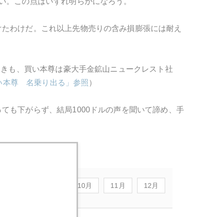
い。この点はいずれ明らかになろう。
けたわけだ。これ以上先物売りの含み損膨張には耐え
ときも、買い本尊は豪大手金鉱山ニュークレスト社
買い本尊 名乗り出る」参照
）
ても下がらず、結局1000ドルの声を聞いて諦め、手
8月
9月
10月
11月
12月