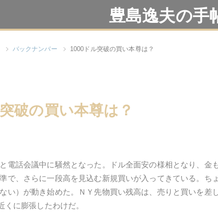
豊島逸夫の手
バックナンバー
1000ドル突破の買い本尊は？
ドル突破の買い本尊は？
と電話会議中に騒然となった。ドル全面安の様相となり、金も一
準で、さらに一段高を見込む新規買いが入ってきている。ち
ない）が動き始めた。ＮＹ先物買い残高は、売りと買いを差し引い
ン近くに膨張したわけだ。