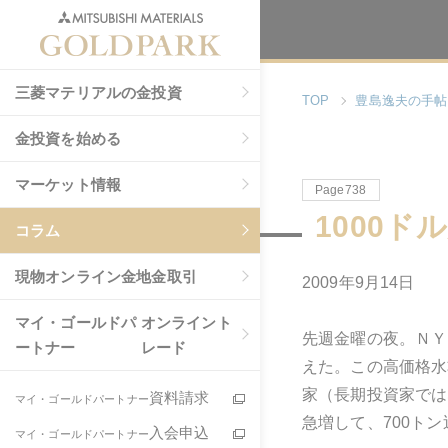
三菱マテリアルの金投資
TOP
豊島逸夫の手帖
金投資を始める
マーケット情報
Page738
1000
コラム
現物
オンライン金地金取引
2009年9月14日
マイ・ゴールドパ
オンライント
先週金曜の夜。ＮＹ
ートナー
レード
えた。この高価格水
家（長期投資家では
資料請求
マイ・ゴールドパートナー
急増して、700ト
入会申込
マイ・ゴールドパートナー