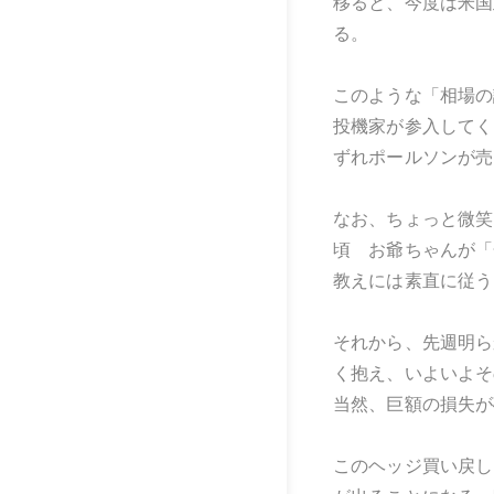
移ると、今度は米国
る。
このような「相場の
投機家が参入してく
ずれポールソンが売
なお、ちょっと微笑
頃 お爺ちゃんが「
教えには素直に従う
それから、先週明ら
く抱え、いよいよそ
当然、巨額の損失が
このヘッジ買い戻し