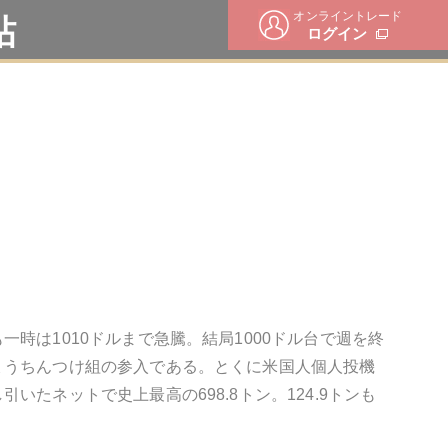
オンライントレード
帖
ログイン
時は1010ドルまで急騰。結局1000ドル台で週を終
ょうちんつけ組の参入である。とくに米国人個人投機
たネットで史上最高の698.8トン。124.9トンも