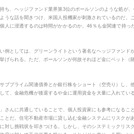
持ち、ヘッジファンド業界第3位のポールソンのような処が、
ような話を聞きつけ、米国人投機家が刺激されているのだ。
個人に浸透するのは時間がかかるのか。46％も金関連で持っ
い例としては、グリーンライトという著名なヘッジファンド
挙げられる。ただ、ポールソンが何故それほど金にベット（
サブプライム関連債券とか銀行株をショート（空売り）し、
して、金融危機が後退するや金に運用資金を大量に入れてい
」さんに共通していることで、個人投資家にも参考になるこ
ことだ。住宅不動産市場に貸し込む金融システムにリスクが
に対し挑戦状を叩きつける。しかし、そのシステミックリスク