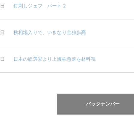
7日
釘刺しジェフ パート２
3日
秋相場入りで、いきなり金独歩高
1日
日本の総選挙より上海株急落を材料視
バックナンバー