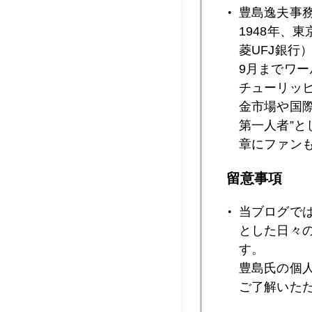
豊島逸夫事
2009年09月2
1948年、
菱UFJ銀行
9月までワ
2009年09月2
チューリッ
金市場や国
第一人者”
2009年09月2
章にファン
留意事項
2009年09月1
当ブログで
とした日々
す。
2009年09月1
豊島氏の個
ご了解いた