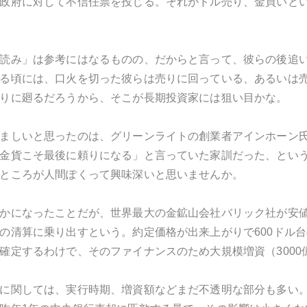
政府に対して不信任票を投じる。それがドル売り、金買いとい
読み」は参考にはなるものの、だからと言って、彼らの後追
る頃には、口火を切った彼らは売りに回っている、あるいは
りに廻るだろうから、そこが長期投資家には狙い目かな。
ましいと思ったのは、グリーンライトの創業者アインホーン
金貨こそ最後に頼りになる」と言っていた家訓だった、とい
ところが人間ぽくって興味深いと思いませんか。
かになったことだが、世界最大の金鉱山会社バリック社が安値
の清算に乗り出すという。約定価格が出来上がりで600ドル
確定するわけで、そのファイナンスのため大規模増資（3000億
に関しては、実行時期、増資額などまだ不透明な部分も多い。