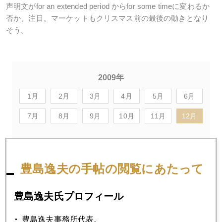
声明文がfor an extended period からfor some timeに変わるか
否か、注目。マーケットもクリスマス前の最後の動きとなり
そう。
2009年
1月
2月
3月
4月
5月
6月
7月
8月
9月
10月
11月
12月
2009年12月25日
豊島逸夫の手帖の閲覧にあたって
今夜 亀井幸一郎＆池水雄一と相場を斬る特番生放送
豊島逸夫氏プロフィール
2009年12月24日
サンタ ラリー
豊島逸夫事務所代表。