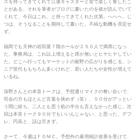
スを持ってきてくれて江連キャスターと皆で楽しく食したこ
とがある。それを筆者がブログに書いたのを彼が読んでいて
くれて、今日はこれ、と持ってきてくれた次第。へへへ、じ
つは、そうなることを期待して書いた。不純な動機を否定せ
ず。
福岡でも天神の岩田屋７階ホールが２５０人で満席になっ
た。事務局は、これ以上増えると席が無いとヒヤヒヤしてい
た。どこへ行ってもマーケットの裾野の広がりを感じる。シ
ニア世代ももちろん多いけれど、若い人たちや女性が増えて
いるね。
深野さんとの本音トークは、予想通りマイクの奪い合いで、
司会の方もほとんど言葉を挟めず（笑）、５０分がアッとい
う間に経ち、二人とも思う処の半分も言えなかった感じ。次
回は本音トーク９０分でもいいんじゃない、と思った。デフ
レ、円高と、話は尽きず。
さーて、今週はＦＯＭＣ。予想外の雇用統計改善を受けて、