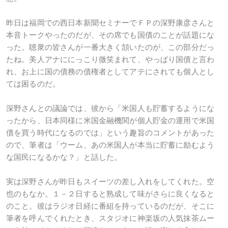
昨日は福岡での西日本新聞セミナーでＦＰの深野康彦さんと
本音トークやったのだが、その席でも国債のことが話題にな
った。聴衆の皆さんが一番大きく頷いたのが、この部分だっ
たね。美人アナににっこり微笑まれて、やっぱり国債と言わ
れ、お上に国の債務の債権者としてアテにされても個人とし
ては困るのだ。
深野さんとの議論では、彼から「米国人も貯蓄するようにな
ったから、日本同様に米国金融機関が個人貯金の運用で米国
債を買う時代になるのでは」という趣旨のコメントがあった
ので、筆者は「ウーム、あの米国人が本当に貯蓄に励むよう
な国民になるかな？」と話した。
実は深野さんが昨日もスイーツの差し入れをしてくれた。空
也のもなか。１－２日すると熟成して味がさらに良くなると
のこと。彼はラジオ日経に番組を持っているのだが、そこに
筆者を呼んでくれたとき、スタジオに神楽坂の人気抹茶ムー