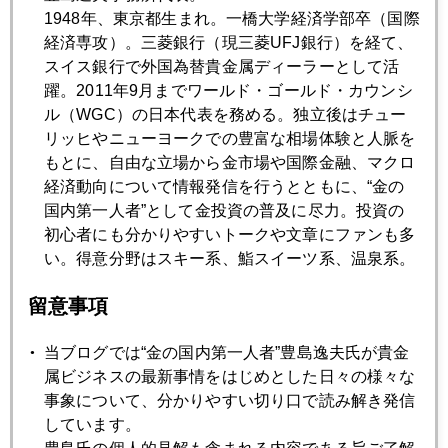
1948年、東京都生まれ。一橋大学経済学部卒（国際
経済専攻）。三菱銀行（現三菱UFJ銀行）を経て、
2009年12月22日
スイス銀行で外国為替貴金属ディーラーとして活
世界地図から消えゆく日本
躍。2011年9月までワールド・ゴールド・カウンシ
ル（WGC）の日本代表を務める。独立後はチュー
リッヒやニューヨークでの豊富な相場体験と人脈を
2009年12月21日
もとに、自由な立場から金市場や国際金融、マクロ
２０１０年マクロ経済動向
経済動向について情報発信を行うとともに、“金の
国内第一人者”として金投資の普及に尽力。投資の
2009年12月18日
初心者にも分かりやすいトークや文章にファンも多
ユーロ安 ドル高 金安
い。得意分野はスキー系、鮨スイーツ系、温泉系。
留意事項
2009年12月17日
ＦＯＭＣ ２０１０年最後のイベント
当ブログでは“金の国内第一人者”豊島逸夫氏が貴金
属ビジネスの最新事情をはじめとした日々の様々な
事象について、分かりやすい切り口で読み解き発信
2009年12月16日
しています。
利上げせず、と断定！