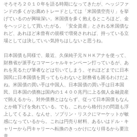
そろそろ２０１０年を語る時期になってきたが、ヘッジファ
ンドの多くがお薦めトレードとしては「米国債空売り」を挙
げているのが興味深い。米国債を多く抱えるところほど、金
をヘッジとして買いたがる。「安全資産」とされる米国債な
れど、あれほど未曾有の規模で増発されれば、持っている立
場としては決していい気持ちはしないと思うね。
日本国債も同様で、最近、久保純子元ＮＨＫアナを使って、
財務省が派手なコマーシャルキャンペーン打っているが、あ
れを見るたび筆者などは引いてしまう。それほどまでに日本
国民に日本国債を買ってもらわないと財務省も困るわけだよ
ね。米国債の買い手は中国人、日本国債の買い手は日本国
民。日本国の債務は国内の１４００兆円に上る個人金融資産
で賄えるから、対外債務とはならず、従って日本国債もなん
とか格下げを免れている。でも、これから格付けの問題も浮
上してくるよ。なんせ、ソブリン・リスクにマーケットが敏
感になっているから。これは円売り材料、あるいはドル・キ
ャリーから円キャリーへ転換のきっかけになり得るから要注
意。