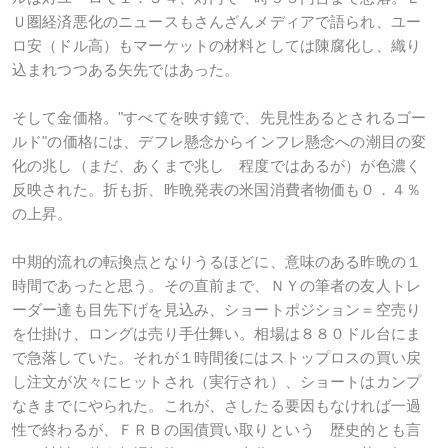
Ｕ圏経済悪化のニュースもさんざんメディアで語られ、ユー
ロ安（ドル高）もマーケットの材料としては陳腐化し、織り
込まれつつある矢先ではあった。
そして金価格。"すべてを映す鏡で、先見性あるとされるゴー
ルド"の価格には、デフレ懸念からインフレ懸念への潮目の変
化の兆し（まだ、あくまで兆し 程度ではあるが）が色濃く
反映された。折も折、昨晩発表の米国消費者物価も０．４％
の上昇。
中期的流れの転換点となりうるほどに、意味のある昨晩の１
時間であったと思う。その直前まで、ＮＹの筆者の友人トレ
ーダー達も目先下げを見込み、ショートポジション＝空売り
を仕掛け、ロングは売り手仕舞い。相場は８８０ドル台にま
で急落していた。それが１時間後にはストップロスの買い戻
し注文が次々にヒットされ（実行され）、ショートはカンプ
なきまでにやられた。これが、さしたる要因もなければ一過
性で終わるが、ＦＲＢの国債買い取りという 歴史的とも言