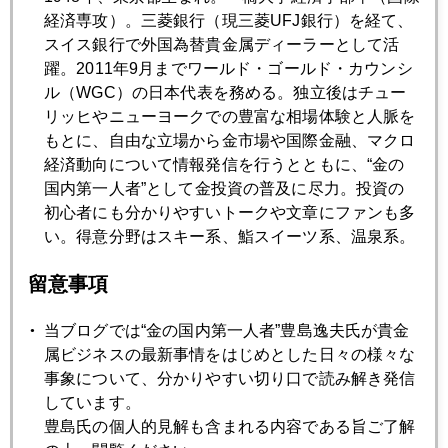
最後に、この激動の時期に、来週アウエーのセミナーを東京
経済専攻）。三菱銀行（現三菱UFJ銀行）を経て、
と大阪でやります。
スイス銀行で外国為替貴金属ディーラーとして活
３月２３日は楽天証券主催のインターネット勉強会。チャッ
躍。2011年9月までワールド・ゴールド・カウンシ
トでビンビン遠慮ないレスが即来るので臨場感あり、筆者の
ル（WGC）の日本代表を務める。独立後はチュー
好むタイプのセミナー。
リッヒやニューヨークでの豊富な相場体験と人脈を
そして３月２９日は セゾン投信の"長期投資セミナー"大阪。
もとに、自由な立場から金市場や国際金融、マクロ
本コラム読者も大歓迎だそうですから、ひさしぶりに関西の
経済動向について情報発信を行うとともに、“金の
皆さんとお会いできるのを楽しみにしております。（ついで
国内第一人者”として金投資の普及に尽力。投資の
に暖冬の恩恵か、京都の桜も...。ま、そのぐらいのインセンテ
初心者にも分かりやすいトークや文章にファンも多
ィブがないとね... 笑）
い。得意分野はスキー系、鮨スイーツ系、温泉系。
セゾン投信の中野晴啓社長は、私の２０年来の友である澤上
留意事項
さんの薫陶を受けた考えの持ち主なので、個人的に手弁当で
応援したくなる会社なのです。主流の営業中心の証券会社と
当ブログでは“金の国内第一人者”豊島逸夫氏が貴金
は一線を画し、次々"社内戦略商品"を買わせるのではなく、絞
属ビジネスの最新事情をはじめとした日々の様々な
り込み長期保有を薦める処なので、会社としては"儲からな
事象について、分かりやすい切り口で読み解き発信
い"でしょうが、"顧客の視線"に立つ経営方針です。こういう
しています。
ところがもっと増えないと、政府の言う"貯蓄から投資へ"のス
豊島氏の個人的見解も含まれる内容である旨ご了解
ローガンも掛け声だけに終わってしまうと思います。