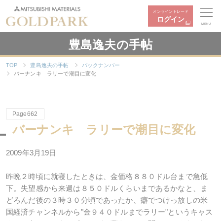
オンライントレード
ログイン
MENU
豊島逸夫の手帖
TOP
豊島逸夫の手帖
バックナンバー
バーナンキ ラリーで潮目に変化
Page662
バーナンキ ラリーで潮目に変化
2009年3月19日
昨晩２時頃に就寝したときは、金価格８８０ドル台まで急低
下。失望感から来週は８５０ドルくらいまであるかなと、ま
どろんだ後の３時３０分頃であったか、癖でつけっ放しの米
国経済チャンネルから"金９４０ドルまでラリー"というキャス