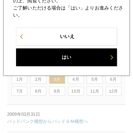
の上、閲覧ください。
ご了解いただける場合は「はい」よりお進みくださ
話は飛びますが、こういう日の日経朝刊は、気の抜けたビー
い。
ルみたいになってしまいますね。通常の活字媒体の限界を感
じます。日経夕刊が配達されるところでも夕方になるし。肝
腎の日中の時間帯が情報の空白期となります。やっぱり電子
いいえ
版の充実が必要なのでしょうか...。
はい
2009年
1月
2月
3月
4月
5月
6月
7月
8月
9月
10月
11月
12月
2009年03月31日
バッドバンク構想からバッドＧＭ構想へ