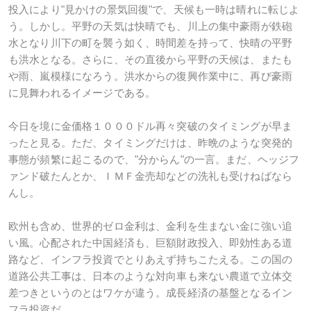
投入により"見かけの景気回復"で、天候も一時は晴れに転じよ
う。しかし。平野の天気は快晴でも、川上の集中豪雨が鉄砲
水となり川下の町を襲う如く、時間差を持って、快晴の平野
も洪水となる。さらに、その直後から平野の天候は、またも
や雨、嵐模様になろう。洪水からの復興作業中に、再び豪雨
に見舞われるイメージである。
今日を境に金価格１０００ドル再々突破のタイミングが早ま
ったと見る。ただ、タイミングだけは、昨晩のような突発的
事態が頻繁に起こるので、"分からん"の一言。まだ、ヘッジフ
ァンド破たんとか、ＩＭＦ金売却などの洗礼も受けねばなら
んし。
欧州も含め、世界的ゼロ金利は、金利を生まない金に強い追
い風。心配された中国経済も、巨額財政投入、即効性ある道
路など、インフラ投資でとりあえず持ちこたえる。この国の
道路公共工事は、日本のような対向車も来ない農道で立体交
差つきというのとはワケが違う。成長経済の基盤となるイン
フラ投資だ。