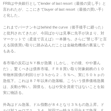
FRBは中央銀行としてlender of last resort（最後の貸し手）と
言われたが、ここにきてbuyer of last resort（最後の買い手）
と化した。
これまでバーナンキはbehind the curve（後手後手に廻った）
と批判されてきたが、今回ばかりは見事に先手が決まり、対
マーケットで（柔道で言えば）一本勝ち。さらに"禁じ手"と言
える国債買い取りに踏み込んだことは金融危機感の裏返しで
もある。
各市場の反応はＮＹ株が急騰（しかし、その後、やや萎ん
だ）。驚くべきは債券市場。ＦＲＢ買い取り対象銘柄の１０
年物米国債の利回りが３％から２．５％へ、実に５０ｂｐの
急低下。これは８７年以来の急落幅。こういう債券価格急騰
は、反動が怖い。国債も、もはや安全資産ではないことを如
実に物語る。
外為はドル急落。ドル指数が８４となり３％もの急上昇。ド
ルは対ユーロで１．３４、対円で一時９５円台まで急落。Ｅ