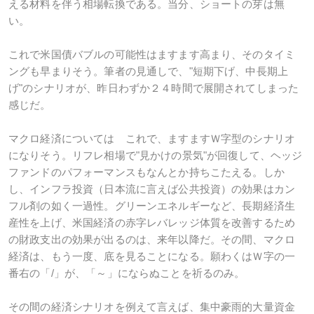
える材料を伴う相場転換である。当分、ショートの芽は無
い。
これで米国債バブルの可能性はますます高まり、そのタイミ
ングも早まりそう。筆者の見通しで、"短期下げ、中長期上
げ"のシナリオが、昨日わずか２４時間で展開されてしまった
感じだ。
マクロ経済については これで、ますますＷ字型のシナリオ
になりそう。リフレ相場で"見かけの景気"が回復して、ヘッジ
ファンドのパフォーマンスもなんとか持ちこたえる。しか
し、インフラ投資（日本流に言えば公共投資）の効果はカン
フル剤の如く一過性。グリーンエネルギーなど、長期経済生
産性を上げ、米国経済の赤字レバレッジ体質を改善するため
の財政支出の効果が出るのは、来年以降だ。その間、マクロ
経済は、もう一度、底を見ることになる。願わくはＷ字の一
番右の「/」が、「～」にならぬことを祈るのみ。
その間の経済シナリオを例えて言えば、集中豪雨的大量資金