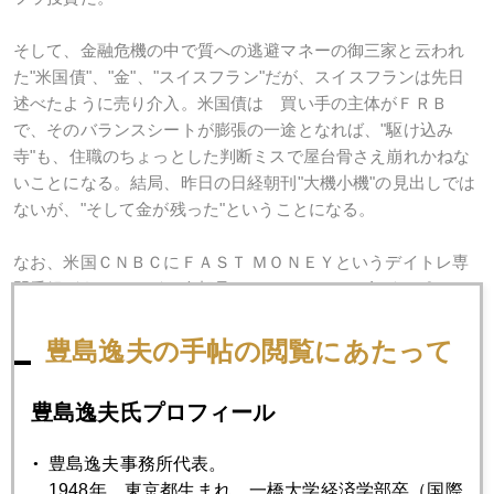
そして、金融危機の中で質への逃避マネーの御三家と云われ
た"米国債"、"金"、"スイスフラン"だが、スイスフランは先日
述べたように売り介入。米国債は 買い手の主体がＦＲＢ
で、そのバランスシートが膨張の一途となれば、"駆け込み
寺"も、住職のちょっとした判断ミスで屋台骨さえ崩れかねな
いことになる。結局、昨日の日経朝刊"大機小機"の見出しでは
ないが、"そして金が残った"ということになる。
なお、米国ＣＮＢＣにＦＡＳＴ ＭＯＮＥＹというデイトレ専
門番組があるのだが、今朝見ていたら、やはり金がトピッ
ク。この番組のコメンテーターは自らもポジション張ってい
る連中なのだが、おおむね金はショートにしていたと見え
豊島逸夫の手帖の閲覧にあたって
て、"金のデイトレはやるもんじゃない！"と、ふてくされ気味
にギブアップ宣言していた。唯一、冷静な一人が曰
豊島逸夫氏プロフィール
く、"See, I told you!"だから言ったじゃない、金はじっくり持
つもんだって。
豊島逸夫事務所代表。
1948年、東京都生まれ。一橋大学経済学部卒（国際