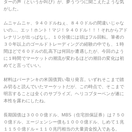
ターの声（というか叫び）が、夢うつつに聞こえたような気
がした。
ムニャムニャ、９４０ドルねぇ、８４０ドルの間違いじゃな
いの...、エッ！ホント！マジ！９４０ドル！！！それからアド
レナリンが出っぱなし。１０分後には頭はフル回転。筆者の
３０年以上のゴールドトレーディングの経験の中でも、１時
間ほどで６０ドルの乱高下は何回か遭遇したが、今回のよう
に１時間でマーケットの潮流が変わるほどの潮目の変化は初
めてと言っていい。
材料はバーナンキの米国債買い取り発言。いずれそこまで踏
み切ると読んでいたマーケットだが、この時点で、そこまで
明言することは全くのサプライズ。ヘリコプターベンが遂に
本性を露わにしたね。
長期国債は３０００億ドル、MBS（住宅担保証券）は７５０
０億ドル、エージェンシー債も１０００億ドル、しめて１兆
１１５０億ドル＝１１０兆円相当の大量資金投入である。