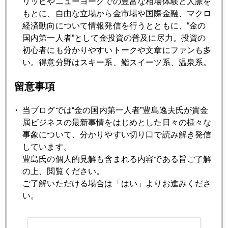
リッヒやニューヨークでの豊富な相場体験と人脈を
もとに、自由な立場から金市場や国際金融、マクロ
2009年11月30日
経済動向について情報発信を行うとともに、“金の
ドバイショック その後
国内第一人者”として金投資の普及に尽力。投資の
初心者にも分かりやすいトークや文章にファンも多
い。得意分野はスキー系、鮨スイーツ系、温泉系。
2009年11月27日
緊急原稿 ドバイショックの影響
留意事項
当ブログでは“金の国内第一人者”豊島逸夫氏が貴金
2009年11月26日
属ビジネスの最新事情をはじめとした日々の様々な
モテモテのブラジルに秋波を送るイラン
事象について、分かりやすい切り口で読み解き発信
しています。
豊島氏の個人的見解も含まれる内容である旨ご了解
2009年11月25日
の上、閲覧ください。
インド、中国、米国―三国の思惑
ご了解いただける場合は「はい」よりお進みくださ
い。
2009年11月24日
オバマ、バーナンキの通信簿