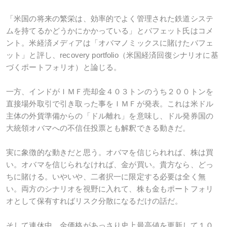
「米国の将来の繁栄は、効率的でよく管理された鉄道システ
ムを持てるかどうかにかかっている」とバフェット氏はコメ
ント。米経済メディアは「オバマノミックスに賭けたバフェ
ット」と評し、recovery portfolio（米国経済回復シナリオに基
づくポートフォリオ）と論じる。
一方、インドがＩＭＦ売却金４０３トンのうち２００トンを
直接場外取引で引き取った事をＩＭＦが発表。これは米ドル
主体の外貨準備からの「ドル離れ」を意味し、ドル発券国の
大統領オバマへの不信任投票とも解釈できる動きだ。
実に象徴的な動きだと思う。オバマを信じられれば、株は買
い。オバマを信じられなければ、金が買い。貴方なら、どっ
ちに賭ける。いやいや、二者択一に限定する必要は全く無
い。両方のシナリオを視野に入れて、株も金もポートフォリ
オとして保有すればリスク分散になるだけの話だ。
そして連休中、金価格があっさり史上最高値を更新して１０