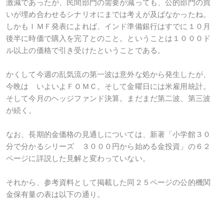
激減であったが、民間部門の需要が減っても、公的部門の買
いが埋め合わせるシナリオにまでは考えが及ばなかったね。
しかもＩＭＦ発表によれば、インド準備銀行はすでに１０月
後半に時価で購入を完了とのこと。ということは１０００ド
ル以上の価格で引き受けたということである。
かくして今週の乱気流の第一波は意外な処から発生したが、
今晩は いよいよＦＯＭＣ。そして金曜日には米雇用統計。
そして今月のヘッジファンド決算。まだまだ第二波、第三波
が続く。
なお、長期的金価格の見通しについては、新著「小学館３０
分で分かるシリーズ ３０００円から始める金投資」の６２
ページに詳説した見解と変わっていない。
それから、参考資料として掲載した同２５ページの公的機関
金保有量の表は以下の通り。