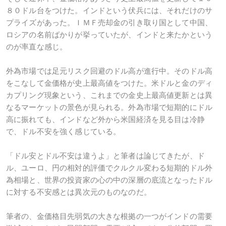
８０ドル台をつけた。インドという伏兵には、それだけのサ
プライズがあった。ＩＭＦ売却金の引き取り国として中国、
ロシアの名前ばかりが挙っていたが、インドと来たかという
のが率直な感じ。
外為市場では足元リスク回避のドル高が進行中。そのドル高
をこなして金価格が史上最高値をつけた。米ドルと金のディ
カプリング現象という、これまでの金史上最高値更新とは異
なるマーケットの景色が見られる。外為市場で短期的にドル
高に振れても、インドなど外から米国経済を見る目は冷静
で、ドル不安を強く感じている。
「ドル安とドル不安は違うよ」と筆者は論じてきたが、ド
ル、ユーロ、円の相対的評価でクルクル変わる短期的ドル外
為相場と、世界の投資家の心の中の深層の底流となったドル
に対する不安感とは異次元のものなのだ。
筆者の、金価格目先弱気の大きな根拠の一つがインドの需要