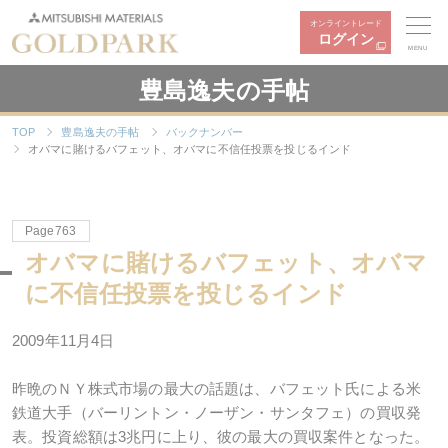
オンライントレード
ログイン
MENU
豊島逸夫の手帖
TOP
豊島逸夫の手帖
バックナンバー
オバマに賭けるバフェット、オバマに不信任投票を投じるインド
Page763
オバマに賭けるバフェット、オバマ
に不信任投票を投じるインド
2009年11月4日
昨晩のＮＹ株式市場の最大の話題は、バフェット氏による米
鉄道大手（バーリントン・ノーザン・サンタフェ）の買収発
表。投資総額は3兆円に上り、彼の最大の買収案件となった。