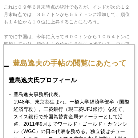
これは０９年６月末時点の統計であるが、インドが次の１２
月末時点では、３５７トンから５５７トンに増加して、順位
も１４位から１０位に上昇することになろう。
すでに中国は、今年に入って６００トンから１０５４トンに
増加しており、順位も１０位から６位に上げている。ロシア
も少しずつではあるが金保有量を増やしている。それでも金
の割合は欧米に比べれば桁違いに低いのだ。
豊島逸夫の手帖の閲覧にあたって
なお、本欄１０月１日付けに書いたことだが、政権交代した
豊島逸夫氏プロフィール
日本が金購入を検討するか否か注目されるところ。
豊島逸夫事務所代表。
1948年、東京都生まれ。一橋大学経済学部卒（国際
2009年
経済専攻）。三菱銀行（現三菱UFJ銀行）を経て、
1月
2月
3月
4月
5月
6月
スイス銀行で外国為替貴金属ディーラーとして活
躍。2011年9月までワールド・ゴールド・カウンシ
7月
8月
9月
10月
11月
12月
ル（WGC）の日本代表を務める。独立後はチュー