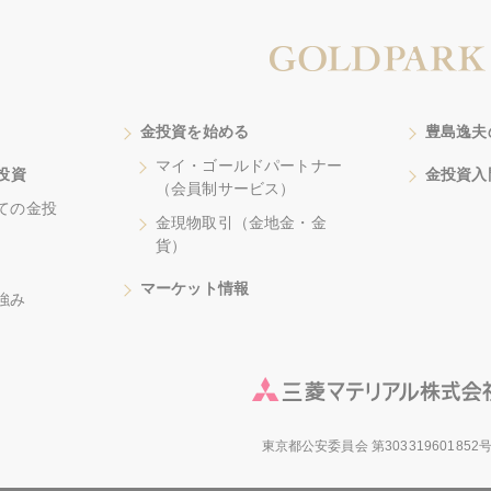
金投資を始める
豊島逸夫
マイ・ゴールドパートナー
投資
金投資入
（会員制サービス）
ての金投
金現物取引（金地金・金
貨）
マーケット情報
強み
東京都公安委員会 第303319601852