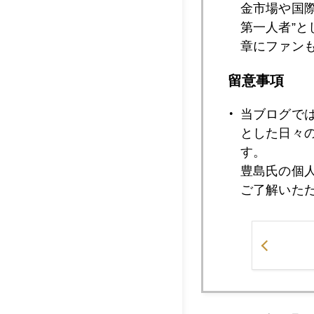
2009年12月1
金市場や国
第一人者”
章にファン
2009年12月1
留意事項
当ブログで
2009年12月1
とした日々
す。
豊島氏の個
ご了解いた
2009年12月0
2009年12月0