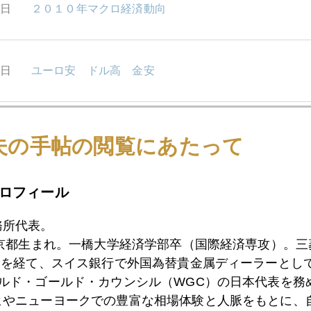
1日
２０１０年マクロ経済動向
8日
ユーロ安 ドル高 金安
7日
ＦＯＭＣ ２０１０年最後のイベント
夫の手帖の閲覧にあたって
ロフィール
6日
利上げせず、と断定！
務所代表。
東京都生まれ。一橋大学経済学部卒（国際経済専攻）。
5日
アイルランドの教訓
）を経て、スイス銀行で外国為替貴金属ディーラーとして
ールド・ゴールド・カウンシル（WGC）の日本代表を務
ヒやニューヨークでの豊富な相場体験と人脈をもとに、