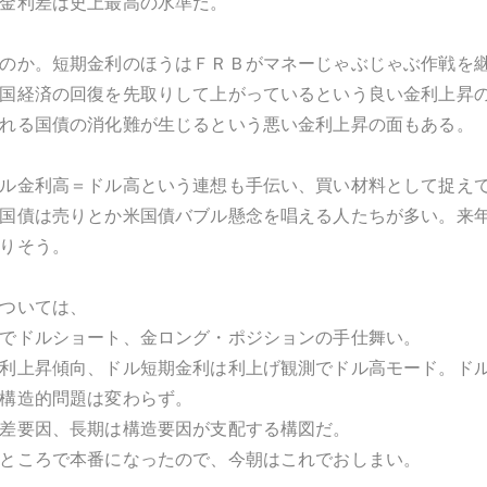
金利差は史上最高の水準だ。
のか。短期金利のほうはＦＲＢがマネーじゃぶじゃぶ作戦を
国経済の回復を先取りして上がっているという良い金利上昇
れる国債の消化難が生じるという悪い金利上昇の面もある。
ル金利高＝ドル高という連想も手伝い、買い材料として捉え
国債は売りとか米国債バブル懸念を唱える人たちが多い。来
りそう。
ついては、
でドルショート、金ロング・ポジションの手仕舞い。
利上昇傾向、ドル短期金利は利上げ観測でドル高モード。ド
構造的問題は変わらず。
差要因、長期は構造要因が支配する構図だ。
ところで本番になったので、今朝はこれでおしまい。