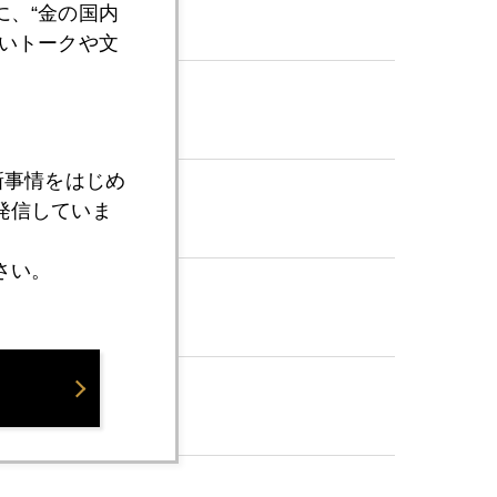
、“金の国内
いトークや文
新事情をはじめ
発信していま
さい。