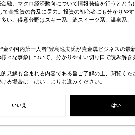
4日
２０１０年お薦めトレード
際金融、マクロ経済動向について情報発信を行うとともに
として金投資の普及に尽力。投資の初心者にも分かりやす
も多い。得意分野はスキー系、鮨スイーツ系、温泉系。
1日
ジムロジャースのFX戦略
は“金の国内第一人者”豊島逸夫氏が貴金属ビジネスの最
0日
ソブリン・リスク パート２
の様々な事象について、分かりやすい切り口で読み解き
人的見解も含まれる内容である旨ご了解の上、閲覧くだ
だける場合は「はい」よりお進みください。
9日
ドル・キャリー巻き戻し、円キャリー復活
いいえ
はい
8日
オランダのチューリップと中国のにんにく