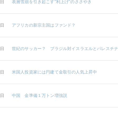
7日
表層雪崩を引き起こす"利上げ"のささやき
4日
アフリカの新宗主国はファンド？
3日
世紀のサッカー？ ブラジル対イスラエルとパレスチ
2日
米国人投資家には円建て金取引の人気上昇中
1日
中国 金準備１万トン増強説