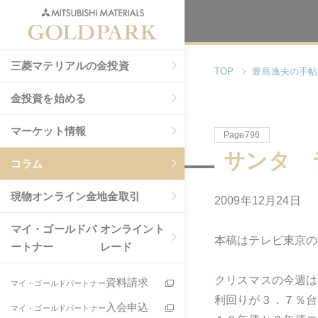
三菱マテリアルの金投資
TOP
豊島逸夫の手帖
金投資を始める
マーケット情報
Page796
サンタ 
コラム
現物
オンライン金地金取引
2009年12月24日
マイ・ゴールドパ
オンライント
本稿はテレビ東京の
ートナー
レード
クリスマスの今週は
資料請求
マイ・ゴールドパートナー
利回りが３．７％台
入会申込
マイ・ゴールドパートナー