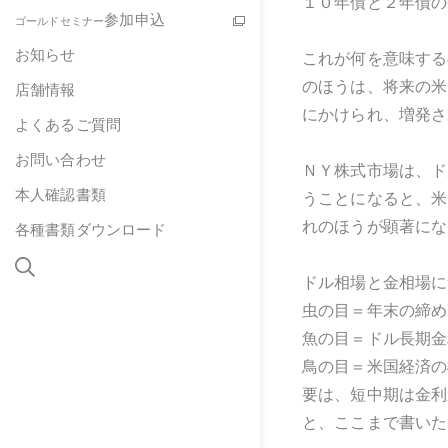
１０年債と２年債の
参加申込
ゴールドセミナー
お知らせ
これが何を意味する
のほうは、将来の米
店舗情報
にかけられ、増発さ
よくあるご質問
お問い合わせ
ＮＹ株式市場は、ド
本人確認書類
うことになると、米
れのほうが顕著にな
各種書類ダウンロード
ドル相場と金相場に
虫の目＝年末の締め
魚の目＝ドル長期金
鳥の目＝米国経済の
要は、短中期は金利
と、ここまで書いた