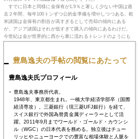
すでに日本と同様に金保有が1.9％と著しく少ない中国は過
去２年間、毎年100トンずつ公的金準備を増やしつつある。欧
米諸国は金保有の割合が高すぎるとして売却の傾向にある
が、アジア諸国はそれが低すぎて購入の傾向にあるわけだ。
今世紀は金が世界的に西から東に流れるトレンドのようにも
見える。
（豊島逸夫ワールド・ゴールド・カウンシル日韓地域代表）
引用終わり
豊島逸夫の手帖の閲覧にあたって
奇しくも、当時の財務相が、今は、自民党総裁になった。さ
豊島逸夫氏プロフィール
て、民主党政権は日本の金保有問題になんらかの変化をもた
らすのか。欧米金市場筋は、「お喋り好きな77歳のベテラ
豊島逸夫事務所代表。
ン」が、この問題についてもし外電などにコメントを求めら
1948年、東京都生まれ。一橋大学経済学部卒（国際
れたとき、どのように答えるか注目している。
経済専攻）。三菱銀行（現三菱UFJ銀行）を経て、
スイス銀行で外国為替貴金属ディーラーとして活
躍。2011年9月までワールド・ゴールド・カウンシ
ル（WGC）の日本代表を務める。独立後はチュー
2009年
リッヒやニューヨークでの豊富な相場体験と人脈を