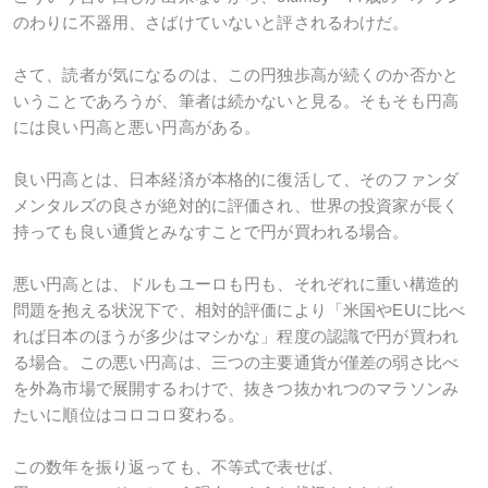
のわりに不器用、さばけていないと評されるわけだ。
さて、読者が気になるのは、この円独歩高が続くのか否かと
いうことであろうが、筆者は続かないと見る。そもそも円高
には良い円高と悪い円高がある。
良い円高とは、日本経済が本格的に復活して、そのファンダ
メンタルズの良さが絶対的に評価され、世界の投資家が長く
持っても良い通貨とみなすことで円が買われる場合。
悪い円高とは、ドルもユーロも円も、それぞれに重い構造的
問題を抱える状況下で、相対的評価により「米国やEUに比べ
れば日本のほうが多少はマシかな」程度の認識で円が買われ
る場合。この悪い円高は、三つの主要通貨が僅差の弱さ比べ
を外為市場で展開するわけで、抜きつ抜かれつのマラソンみ
たいに順位はコロコロ変わる。
この数年を振り返っても、不等式で表せば、