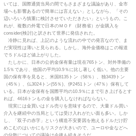
いては、国際通貨当局の間でもさまざまな議論があり、金市
場へも影響あるので簡単には言えない」としながら、「その
辺いろいろ慎重に検討させていただきたい」というもの。こ
れが、複数の外電で日本のＭＯＦ（財務省）が金購入を
consider(検討)と訳されて世界に発信された。
冷静に見れば、上記のような流れの中での発言なので、ま
だ実現性は薄いと見られる。しかし、海外金価格はこの報道
で５ドルほど値上がりした。
たしかに、日本の公的金保有量は現在765トン、対外準備の
1.5％であり、他国の平均10.9％に比し著しく低い。他の主要
国の保有率を見ると、米国8135トン（58％）、独3439トン
（45％）、仏3024トン(55％)、伊2451トン（47％）保有して
いる。日本が金保有を国際平均の10.9％にまで引き上げるとす
れば、4616トンもの金を購入しなければならない。
現実には金買いはドル売りを意味するので、大量ドル買い
介入を継続中の当局としては受け入れがたい面も多い。しか
し、「双子の赤字」という構造不安要因を抱えるドルだけ貯
めこむのはいかにもリスクが大きいので、ユーロや金などへ
の分散についての議論は今後も続きそうだ。