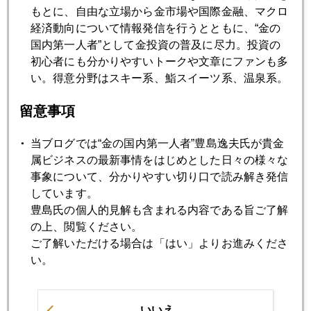
もとに、自由な立場から金市場や国際金融、マクロ
1月
2月
3月
4月
5月
6月
経済動向について情報発信を行うとともに、“金の
7月
8月
9月
10月
11月
12月
国内第一人者”として金投資の普及に尽力。投資の
初心者にも分かりやすいトークや文章にファンも多
い。得意分野はスキー系、鮨スイーツ系、温泉系。
2009年10月28日
留意事項
朝食は洋食より和食のほうが安上がり？
当ブログでは“金の国内第一人者”豊島逸夫氏が貴金
2009年10月27日
属ビジネスの最新事情をはじめとした日々の様々な
英文解釈相場
事象について、分かりやすい切り口で読み解き発信
しています。
豊島氏の個人的見解も含まれる内容である旨ご了解
2009年10月26日
の上、閲覧ください。
シンガポールに集結するロシアマネー
ご了解いただける場合は「はい」よりお進みくださ
い。
2009年10月23日
三極通貨から外れる日本円
いいえ