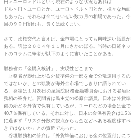
円＞ユーロ＞ドルという現在のような状況もあれば
ドル＞円＞ユーロとか、ユーロ＞ドル＞円とか、様々な局面
もあった。それらは全てせいぜい数カ月の相場であった。今
回の９０円割れも、長くは続くまい。
さて、政権交代と言えば、金市場にとっても興味深い話題が
ある。話は２００４年１１月にさかのぼる。当時の日経ネッ
トのコラムに筆者が以下のように書いたことがある。
財務省の「金購入検討」、実現性どこまで
財務省が膨れ上がる外貨準備の一部を金で分散運用するの
ではないか、との観測が海外金市場でしきりに語られてい
る。発端は１月28日の衆議院財務金融委員会における谷垣財
務相の答弁だ。質問者は民主党の松原仁議員。日本は外貨準
備の殆どを外貨で保有しているが、ユーロなどの場合は金で
40.7％保有している。それに対し、日本の金保有割合は1.5％
に過ぎず「リスク分散の観点からも金などへある程度移すべ
きではないか」との質問であった。
谷垣財務相の答弁は「外貨準備における金の位置付けにつ