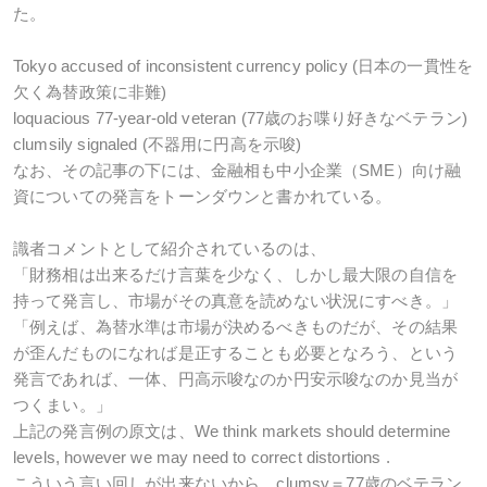
た。
Tokyo accused of inconsistent currency policy (日本の一貫性を
欠く為替政策に非難)
loquacious 77-year-old veteran (77歳のお喋り好きなベテラン)
clumsily signaled (不器用に円高を示唆)
なお、その記事の下には、金融相も中小企業（SME）向け融
資についての発言をトーンダウンと書かれている。
識者コメントとして紹介されているのは、
「財務相は出来るだけ言葉を少なく、しかし最大限の自信を
持って発言し、市場がその真意を読めない状況にすべき。」
「例えば、為替水準は市場が決めるべきものだが、その結果
が歪んだものになれば是正することも必要となろう、という
発言であれば、一体、円高示唆なのか円安示唆なのか見当が
つくまい。」
上記の発言例の原文は、We think markets should determine
levels, however we may need to correct distortions .
こういう言い回しが出来ないから、clumsy＝77歳のベテラン