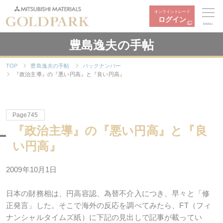
オンライントレード
ログイン
MENU
豊島逸夫の手帖
TOP
豊島逸夫の手帖
バックナンバー
『政治主導』の『悪い円高』と『良い円高』
Page745
『政治主導』の『悪い円高』と『良
い円高』
2009年10月1日
日本の財務相は、円高容認、為替不介入につき、早々と「修
正発言」した。そこで海外の反応を調べてみたら、FT（フィ
ナンシャルタイムズ紙）に下記の見出しで記事が載ってい