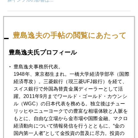
2009年04月27日
中国金準備75%急増 続報
豊島逸夫の手帖の閲覧にあたって
2009年04月24日
豊島逸夫氏プロフィール
中国の公的金保有量急増！
豊島逸夫事務所代表。
1948年、東京都生まれ。一橋大学経済学部卒（国際
2009年04月23日
経済専攻）。三菱銀行（現三菱UFJ銀行）を経て、
ミニバンはミニマージン
スイス銀行で外国為替貴金属ディーラーとして活
躍。2011年9月までワールド・ゴールド・カウンシ
ル（WGC）の日本代表を務める。独立後はチュー
2009年04月22日
リッヒやニューヨークでの豊富な相場体験と人脈を
インドと南アの政情不安定
もとに、自由な立場から金市場や国際金融、マクロ
経済動向について情報発信を行うとともに、“金の
国内第一人者”として金投資の普及に尽力。投資の
2009年04月21日