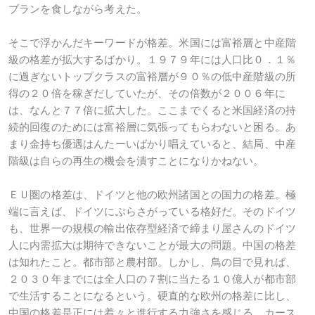
ブランを食しながら考えた。
そこで浮かんだキーワードが格差。米国には富裕層と中産階
級の格差が拡大するばかり。１９７９年には人口比０．１％
に過ぎないトップクラスの富裕層が９０％の低中産階級の所
得の２０倍を稼ぎだしていたが、その倍数が２００６年に
は、なんと７７倍に拡大した。ここまでくると米国経済の持
続的回復のためには富裕層に気張ってもらわないと困る。あ
まり金持ち優遇はんたーいばかり唱えていると、結局、中産
階級は自らの再生の機会を潰すことになりかねない。
ＥＵ圏の格差は、ドイツと他の欧州諸国との国力の格差。極
端に言えば、ドイツにぶらさがっている格好だ。そのドイツ
も、世界一の規模の輸出依存型経済で締まり屋さんのドイツ
人に内需拡大は期待できないことが最大の問題。中国の格差
は知れたこと。都市部と農村部。しかし、鳥の目で見れば、
２０３０年までには全人口の７割に当たる１０億人が都市部
で生活することになるという。硬直的な欧州の格差に比し、
中国の格差是正には着々と進行する力強さを感じる。カース