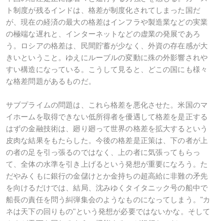
ト制度が残るインドは、格差が制度化されてしまった国だ
が、現在の経済の最大の格差はインフラや製造業などの実業
の極端な遅れと、インターネットなどの虚業の発展であろ
う。ロシアの格差は、民間貯蓄が少なく、外資の存在感が大
きいということ。ゆえにルーブルの変動に殊の外影響されや
すい構造になっている。こうして見ると、どこの国にも様々
な格差問題があるものだ。
サブプライムの問題は、これら格差を悪化させた。米国のマ
イホームを取得できない低所得者を優遇して格差を是正する
はずの金融技術は、廻り廻って世界の格差を拡大するという
皮肉な結果をもたらした。今後の格差是正策は、下の者が上
の者の足を引っ張るのではなく、上の者に気張ってもらっ
て、全体の水準を引き上げるという発想が重要になろう。た
だやみくもに銀行の金儲けとか金持ちの超高給に非難の矛先
を向けるだけでは、結局、沈みゆくタイタニック号の船中で
船長の責任を問う糾弾集会のようなものになってしまう。"カ
ネは天下の回りもの"という発想が必要ではないかな。そして