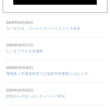
Less worse (悪さ加減が改善)
2009年04月08日
ＧＦＭＳ社 ゴールドサーベイ２００９発表
2009年04月07日
どこまで下がる金価格
2009年04月06日
飛翔体上空通過程度では地政学的要因とはならず
2009年04月03日
恐慌から不況へセンチメントの変化