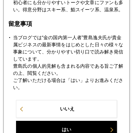
初心者にも分かりやすいトークや文章にファンも多
年金運用の怖い実態
い。得意分野はスキー系、鮨スイーツ系、温泉系。
留意事項
2009年04月20日
ＬかＵかＶかＷか～か...
当ブログでは“金の国内第一人者”豊島逸夫氏が貴金
属ビジネスの最新事情をはじめとした日々の様々な
2009年04月17日
事象について、分かりやすい切り口で読み解き発信
Sell in May and go away
しています。
豊島氏の個人的見解も含まれる内容である旨ご了解
の上、閲覧ください。
2009年04月15日
ご了解いただける場合は「はい」よりお進みくださ
そして"国際経済不均衡"が残った
い。
2009年04月13日
いいえ
世界的"格差"の問題
はい
2009年04月10日