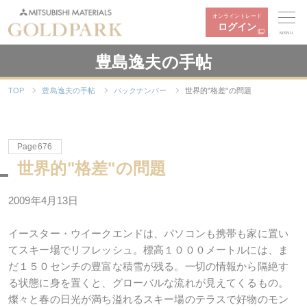
オンライントレード
ログイン
MENU
豊島逸夫の手帖
TOP
豊島逸夫の手帖
バックナンバー
世界的"格差"の問題
Page676
世界的"格差"の問題
2009年4月13日
イースター・ウイークエンドは、パソコンも携帯も家に置い
てスキー場でリフレッシュ。標高１０００メートルには、ま
だ１５０センチの豊富な積雪が残る。一切の情報から隔絶す
る状態に身を置くと、グローバルな流れが見えてくるもの。
燦々と春の日光が満ち溢れるスキー場のテラスで好物のモン