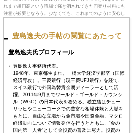
れまで超円高という喧騒で掻き消されてきた円売り材料にも
注意が必要となろう。少なくても、これまでのように安心し
てドルキャリー出来る環境ではなくなったと感じる。
豊島逸夫の手帖の閲覧にあたって
2009年
豊島逸夫氏プロフィール
1月
2月
3月
4月
5月
6月
豊島逸夫事務所代表。
7月
8月
9月
10月
11月
12月
1948年、東京都生まれ。一橋大学経済学部卒（国際
経済専攻）。三菱銀行（現三菱UFJ銀行）を経て、
スイス銀行で外国為替貴金属ディーラーとして活
躍。2011年9月までワールド・ゴールド・カウンシ
2009年12月25日
ル（WGC）の日本代表を務める。独立後はチュー
今夜 亀井幸一郎＆池水雄一と相場を斬る特番生放送
リッヒやニューヨークでの豊富な相場体験と人脈を
もとに、自由な立場から金市場や国際金融、マクロ
2009年12月24日
経済動向について情報発信を行うとともに、“金の
サンタ ラリー
国内第一人者”として金投資の普及に尽力。投資の