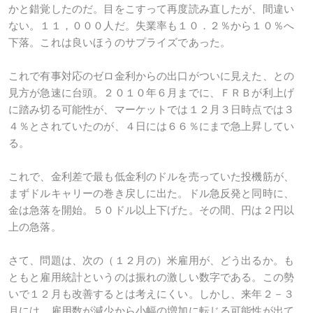
かと錯覚したのだ。目をこすって再度読み直したが、間違い
ない。１１，０００人だ。失業率も１０．２％から１０％へ
下落。これは良いほうのサプライズであった。
これで有事対応のゼロ金利からの出口がついに見えた、との
見方が急速に台頭。２０１０年６月までに、ＦＲＢが利上げ
に踏み切る可能性が、マーケットでは１２月３日時点では３
４％とされていたのが、４日には６６％にまで急上昇してい
る。
これで、金利差で最も低金利のドルを売っていた投機筋が、
まずドルキャリーの巻き戻しに出た。ドル急反発と同時に、
金は急落を開始。５０ドル以上下げた。その間、円は２円以
上の急落。
さて、問題は、次の（１２月の）米雇用が、どう出るか。も
ともと雇用統計というのは振れの激しい数字である。この勢
いで１２月も改善するとは考えにくい。しかし、来年２－３
月には、雇用数が減少から小幅の増加に転じる可能性が出て