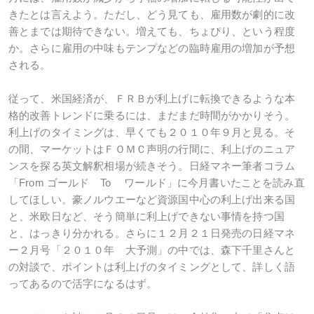
きたとは言えよう。ただし、どう見ても、雇用数が劇的に改
善とまでは期待できない。増えても、ちょぴり、という程度
か。さらに雇用の中味もテンプなどの臨時雇用の増加が予想
される。
従って、米国経済が、ＦＲＢが利上げに転換できるような本
格的改善トレンドに乗るには、まだまだ時間がかかりそう。
利上げのタイミングは、早くても２０１０年９月と見る。そ
の間、マーケットはＦＯＭＣ声明の行間に、利上げのニュア
ンスを探る英文解釈相場が続きそう。日経マネー筆者コラム
「From ゴールド To ワールド」に今月書いたことを読み直
してほしい。豪ノルウエーなど資源国中心の利上げ出来る国
と、米欧日など、そう簡単に利上げできない事情を持つ国
と、はっきり分かれる。さらに１２月２１日発売の日経マネ
ー２月号「２０１０年 大予測」の中では、森下千里さんと
の対談で、ポイントは利上げのタイミングとして、詳しく語
ってあるので活字になるはず。