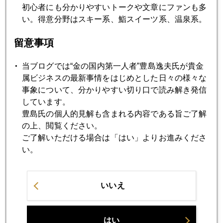
初心者にも分かりやすいトークや文章にファンも多
い。得意分野はスキー系、鮨スイーツ系、温泉系。
2009年12月22日
世界地図から消えゆく日本
留意事項
当ブログでは“金の国内第一人者”豊島逸夫氏が貴金
2009年12月21日
属ビジネスの最新事情をはじめとした日々の様々な
２０１０年マクロ経済動向
事象について、分かりやすい切り口で読み解き発信
しています。
豊島氏の個人的見解も含まれる内容である旨ご了解
2009年12月18日
の上、閲覧ください。
ユーロ安 ドル高 金安
ご了解いただける場合は「はい」よりお進みくださ
い。
2009年12月17日
ＦＯＭＣ ２０１０年最後のイベント
いいえ
2009年12月16日
はい
利上げせず、と断定！