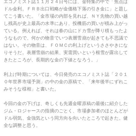
エコノミスト誌１１月２４日号には、金特集の中で「焦点は
ドル金利。ＦＲＢ出口戦略が金価格下落の引き金に」と題し
てこう書いた。「金市場の内部を見れば、ＮＹ先物の買い越
し残高が史上最高の水準にあり、投機筋の買いが積み上がっ
ている。例えれば、それは春の山にドカ雪が降り積もったよ
うなもので、何かの物音でいつ表層雪崩が起きても不思議で
はない。その物音は、ＦＯＭＣの利上げというささやきにな
りそうだ。表層雪崩の結果、実需買いという根雪が露出して
きたところが、長期的な金の下値となろう。」
利上げ時期については、今日発売のエコノミスト誌「２０１
０年世界市場予測」の中の金の原稿で、「来年後半にずれこ
みそうな様相」と書いた。
今回の金の下げは、奇しくも先週金曜原稿の最後に紹介した
ジム・ロジャースの指摘のごとく、市場参加者のほとんどが
ドル弱気、金強気という同方向を向いたところで起きた。健
全な調整と思う。