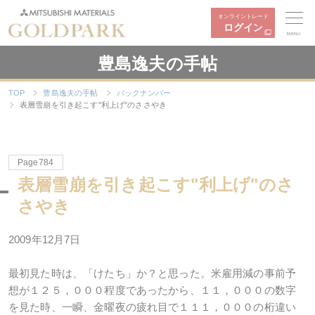
オンライントレード
ログイン
MENU
豊島逸夫の手帖
TOP
豊島逸夫の手帖
バックナンバー
表層雪崩を引き起こす"利上げ"のささやき
Page784
表層雪崩を引き起こす"利上げ"のさ
さやき
2009年12月7日
最初見た時は、「けたち」か？と思った。米雇用減の事前予
想が１２５，０００程度であったから、１１，０００の数字
を見た時、一瞬、金曜夜の疲れ目で１１１，０００の桁違い