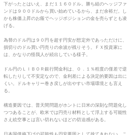
下がったとはいえ、まだ１１６０ドル。勝ち組のヘッジファ
ンドは９００ドルから買い始めているから、まだ余裕だ。し
かも株価上昇のお蔭でヘッジポジションの金を売らずとも凌
げる。
為替のドル円は９０円を超す円安が想定外であっただけに、
損切りのドル買い円売りの余波が残りそう。ＦＸ投資家に
は、かなりの怪我人が続出している様子。
ドル円のＬＩＢＯＲ銀行間金利は、０．１％程度の僅差で逆
転したりして不安定なので、金利差による決定的要因は出に
くい。ドルキャリー巻き戻しが出やすい市場環境とも言え
る。
構造要因では、普天間問題がホントに日米の深刻な問題化し
つつあることが、欧米では円売り材料として浮上する可能性
さえ絵空事とは言い切れないほどの切迫感がある。
日本国債格下げの可能性も円安要因として捨てきれない。こ