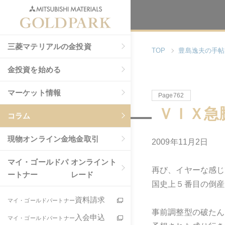
三菱マテリアルの金投資
TOP
豊島逸夫の手帖
金投資を始める
マーケット情報
Page762
ＶＩＸ急
コラム
現物
オンライン金地金取引
2009年11月2日
マイ・ゴールドパ
オンライント
再び、イヤーな感じ
ートナー
レード
国史上５番目の倒産
資料請求
マイ・ゴールドパートナー
事前調整型の破たん
入会申込
マイ・ゴールドパートナー