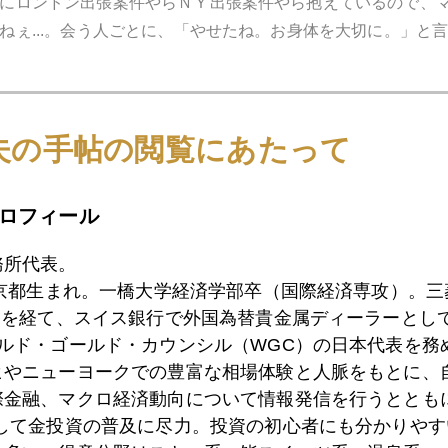
にロンドン出張案件やらＮＹ出張案件やら抱えているので、
ねぇ...。会う人ごとに、「やせたね。お身体を大切に。」と
夫の手帖の閲覧にあたって
1月
2月
3月
4月
5月
6月
7月
ロフィール
務所代表。
0日
ドバイショック その後
東京都生まれ。一橋大学経済学部卒（国際経済専攻）。
）を経て、スイス銀行で外国為替貴金属ディーラーとして
ールド・ゴールド・カウンシル（WGC）の日本代表を務
7日
緊急原稿 ドバイショックの影響
ヒやニューヨークでの豊富な相場体験と人脈をもとに、
際金融、マクロ経済動向について情報発信を行うとともに
として金投資の普及に尽力。投資の初心者にも分かりやす