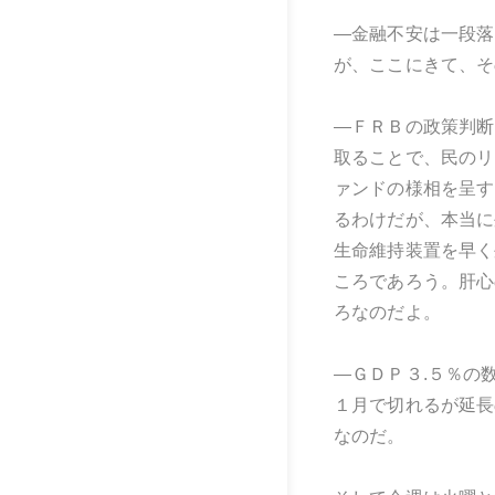
―金融不安は一段落
が、ここにきて、そ
―ＦＲＢの政策判断
取ることで、民のリ
ァンドの様相を呈す
るわけだが、本当に
生命維持装置を早く
ころであろう。肝心
ろなのだよ。
―ＧＤＰ３.５％の
１月で切れるが延長
なのだ。