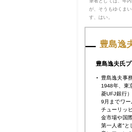
筆者としては、年内
が、そうもゆくまい
す、はい。
豊島逸
2009年
豊島逸夫氏プ
豊島逸夫事
2009年11月3
1948年、
菱UFJ銀行
9月までワ
2009年11月2
チューリッ
金市場や国
第一人者”