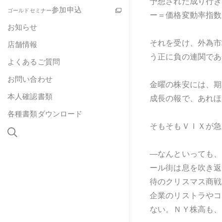
予想された成り行き
参加申込
ゴールドセミナー
ー＝価格変動率指数
お知らせ
それを受け、外為市
店舗情報
う正に負の連関であ
よくあるご質問
お問い合わせ
金曜の株安には、期
本人確認書類
成長の報で、あれほ
各種書類ダウンロード
そもそもＶＩＸが急
―なんといっても、
ール街は息を吹き返
待のクリスマス商戦
企業のリストラやコ
ない。ＮＹ株高も、