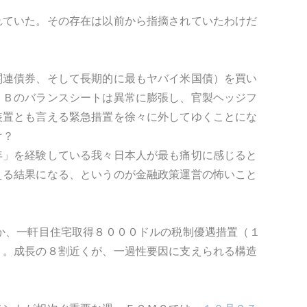
れていた。その存在は以前から指摘されていたわけだ
関連債券、そして長期的に最もヤバイ米国債）を買い
ＲＢのバランスシートは異常に膨張し、官製ヘッジフ
装置とも言える緊急措置を徐々に外してゆくことにな
け？
年」を経験している我々日本人が最も痛切に感じると
える結果になる、というのが金融政策運営の怖いこと
か、一軒目住宅取得８０００ドルの税制優遇措置（１
り。成長の８割近くが、一過性要因に支えられる構造