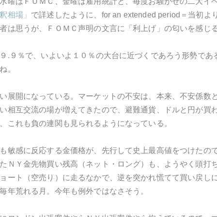
水曜はＦＯＭＣ、金曜は雇用統計と、毎度お騒がせの二大イ
釈相場」
で詳述したように、for an extended perio
者は思うが、ＦＯＭＣ声明の文言に「利上げ」の匂いを感じ
９.９％で、いよいよ１０％の大台に近づくであろう形勢であ
ね。
い展開になっている。マーケットの不安は、本来、不安係数
い相互交流の場が増えてきたので、避難通貨、ドルと円が買
、これも負の連関も見られるようになっている。
も敏感に反応する金価格が、先行して史上最高値をつけたの
たＮＹ金先物買い残高（ネット・ロング）も、ようやく頭打
ョート（空売り）に走るなかで、逆を突かれ慌てて買い戻し
毎年荒れる月。今年も例外ではなさそう。