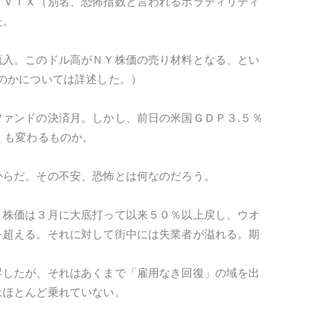
、ＶＩＸ（別名、恐怖指数と言われるボラティリティ
た。
流入。このドル高がＮＹ株価の売り材料となる、とい
のかについては詳述した。）
ァンドの決済月。しかし、前日の米国ＧＤＰ３.５％
くも変わるものか。
からだ。その不安、恐怖とは何なのだろう。
Ｙ株価は３月に大底打って以来５０％以上戻し、ウオ
を超える。それに対して街中には失業者が溢れる。期
昇したが、それはあくまで「雇用なき回復」の域を出
はほとんど乗れていない。