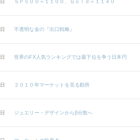
8日
ＳＰ５００＝１１００、Ｇｏｌｄ＝１１４０
7日
不透明な金の『出口戦略』
6日
世界のFX人気ランキングでは最下位を争う日本円
3日
２０１０年マーケットを見る勘所
2日
ジュエリー・デザインからβ分散へ