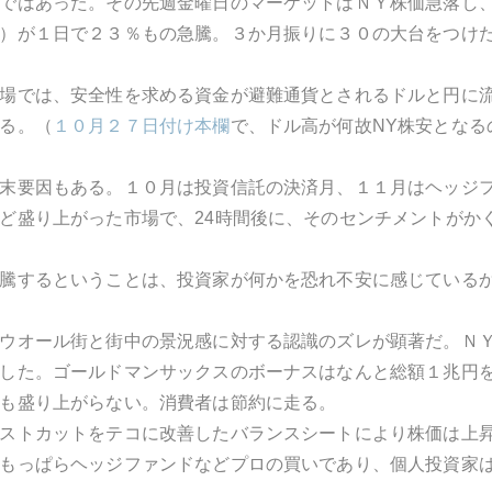
ではあった。その先週金曜日のマーケットはＮＹ株価急落し
）が１日で２３％もの急騰。３か月振りに３０の大台をつけ
場では、安全性を求める資金が避難通貨とされるドルと円に
る。（
１０月２７日付け本欄
で、ドル高が何故NY株安となる
末要因もある。１０月は投資信託の決済月、１１月はヘッジフ
ど盛り上がった市場で、24時間後に、そのセンチメントがか
騰するということは、投資家が何かを恐れ不安に感じている
ウオール街と街中の景況感に対する認識のズレが顕著だ。Ｎ
した。ゴールドマンサックスのボーナスはなんと総額１兆円
も盛り上がらない。消費者は節約に走る。
ストカットをテコに改善したバランスシートにより株価は上
もっぱらヘッジファンドなどプロの買いであり、個人投資家