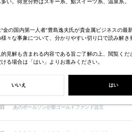
も多い。得意分野はスキー系、鮨スイーツ系、温泉系。
6日
モテモテのブラジルに秋波を送るイラン
5日
インド、中国、米国―三国の思惑
は“金の国内第一人者”豊島逸夫氏が貴金属ビジネスの最
の様々な事象について、分かりやすい切り口で読み解き
人的見解も含まれる内容である旨ご了解の上、閲覧くだ
4日
オバマ、バーナンキの通信簿
だける場合は「はい」よりお進みください。
0日
ドル安を考えるときの手引き
いいえ
はい
9日
あのポールソンが新ゴールドファンド設立