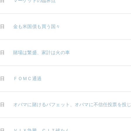
1日
マーケットの臨界点
0日
金も米国債も買う国々
9日
賭場は繁盛、家計は火の車
5日
ＦＯＭＣ通過
4日
オバマに賭けるバフェット、オバマに不信任投票を投
2日
ＶＩＸ急騰 ＣＩＴ破たん