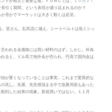
ベントが相次ぐ重要な週。ＦＯＭＣでは、
１０月２７
d＝当初より長引く期間、という表現が盛り込まれるのか？
るか否かでマーケットは大きく動くは必至。
る。皆さん、乱気流に備え、シートベルトは低くシッ
と言われる金価格には買い材料のはず。しかし、外為
われると、ドル高で海外金が売られ、円高で国内金は
で頭が重くなっていることは事実。これまで驚異的な
ちの兆し。先週、先安感強まる中で急騰局面もあった
に殺到した結果の現象。新規買いではない。１１月