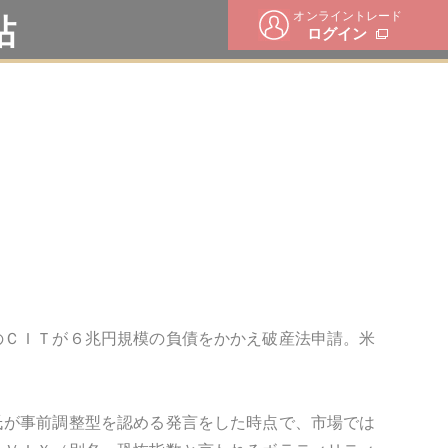
オンライントレード
帖
ログイン
のＣＩＴが６兆円規模の負債をかかえ破産法申請。米
氏が事前調整型を認める発言をした時点で、市場では