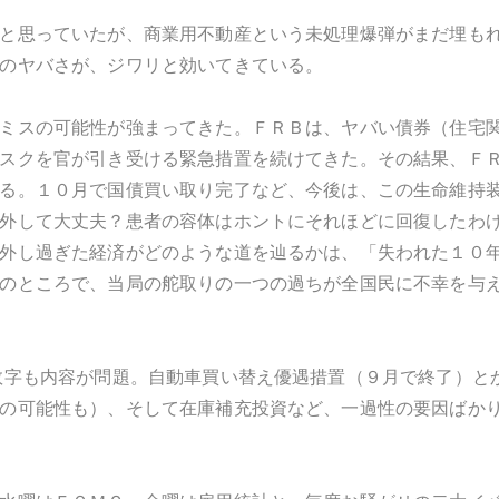
と思っていたが、商業用不動産という未処理爆弾がまだ埋も
のヤバさが、ジワリと効いてきている。
ミスの可能性が強まってきた。ＦＲＢは、ヤバい債券（住宅
スクを官が引き受ける緊急措置を続けてきた。その結果、Ｆ
る。１０月で国債買い取り完了など、今後は、この生命維持
外して大丈夫？患者の容体はホントにそれほどに回復したわ
外し過ぎた経済がどのような道を辿るかは、「失われた１０
のところで、当局の舵取りの一つの過ちが全国民に不幸を与
数字も内容が問題。自動車買い替え優遇措置（９月で終了）と
の可能性も）、そして在庫補充投資など、一過性の要因ばか