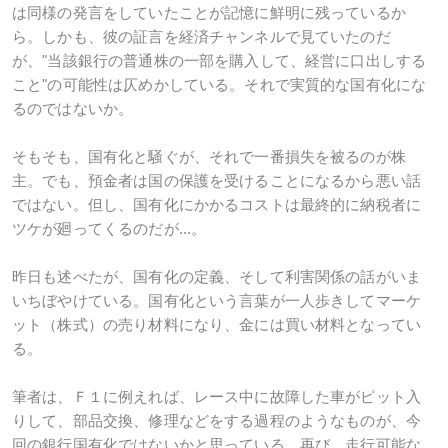
は同様の発言をしていたことが記憶に鮮明に残っているか
ら。しかも、彼の証言を経済チャンネルで見ていたのだ
が、"当該銀行の普通株の一部を購入して、経営に口出しする
こと"の可能性は仄めかしている。それで実質的な国有化にな
るのではないか。
そもそも、国有化と騒ぐが、それで一番損失を被るのが株
主。でも、預金者は国の保護を受けることになるから悪い話
ではない。但し、国有化にかかるコストは最終的に納税者に
ツケが廻ってくるのだが...。
昨日も述べたが、国有化の定義、そして利害関係の話がいま
いちぼやけている。国有化という言葉が一人歩きしてマーケ
ット（株式）の売り材料になり、金には買い材料となってい
る。
筆者は、Ｆ１に例えれば、レース中に故障した車がピット入
りして、部品交換、修理などをする過程のようなものが、今
回の銀行国有化ではないかと思っている。再び、走行可能な