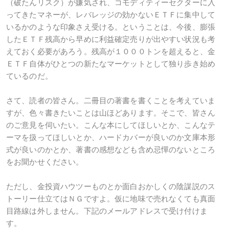
（破たんリスク）が嫌気され、コモディティーセクターに入
ってきたマネーが、レバレッジの効かないＥＴＦに集中して
いるかのような印象さえ受ける。ということは、今後、膨張
したＥＴＦ残高から早めに利益確定売りが出やすい状況も考
えておく必要があろう。残高が１０００トンを超えると、金
ＥＴＦ自体がひとつの新たなマーケットとして独り歩き始め
ているのだ。
さて、読者の皆さん。二冊目の著書を書くことを考えていま
すが、色々書きたいことは山ほどあります。そこで、皆さん
のご意見を伺いたい。こんな本にしてほしいとか、こんなテ
ーマを扱ってほしいとか、ハードカバーが良いのか文庫本形
式が良いのかとか、著書の感想なども含め忌憚のないところ
をお聞かせください。
ただし、金投資ハウツーものとか面白おかしくの陰謀説のス
トーリー仕立てはＮＧですよ。仮に地味で売れなくても真面
目路線は外しません。下記のメールアドレスで受け付けま
す。