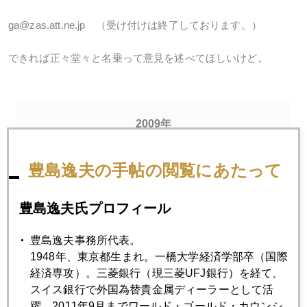
ga@zas.att.ne.jp （受け付けは終了しております。）
できれば正々堂々と名乗って意見を述べてほしいけど。
2009年
1月
2月
3月
4月
5月
6月
豊島逸夫の手帖の閲覧にあたって
7月
8月
9月
10月
11月
12月
豊島逸夫氏プロフィール
2009年02月27日
豊島逸夫事務所代表。
中東のバレンタイン
1948年、東京都生まれ。一橋大学経済学部卒（国際
経済専攻）。三菱銀行（現三菱UFJ銀行）を経て、
スイス銀行で外国為替貴金属ディーラーとして活
2009年02月26日
躍。2011年9月までワールド・ゴールド・カウンシ