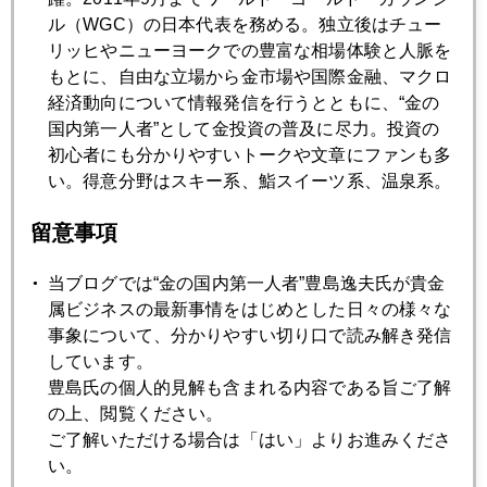
バーナンキは銀行国有化せず、というけれど...
ル（WGC）の日本代表を務める。独立後はチュー
リッヒやニューヨークでの豊富な相場体験と人脈を
もとに、自由な立場から金市場や国際金融、マクロ
2009年02月25日
経済動向について情報発信を行うとともに、“金の
為替より金のほうが難しい...
国内第一人者”として金投資の普及に尽力。投資の
初心者にも分かりやすいトークや文章にファンも多
2009年02月24日
い。得意分野はスキー系、鮨スイーツ系、温泉系。
判決の日近づく パート２
留意事項
2009年02月23日
当ブログでは“金の国内第一人者”豊島逸夫氏が貴金
金は"安全資産"で買われているのではない。
属ビジネスの最新事情をはじめとした日々の様々な
事象について、分かりやすい切り口で読み解き発信
しています。
2009年02月19日
豊島氏の個人的見解も含まれる内容である旨ご了解
いよいよ１０００ドル接近
の上、閲覧ください。
ご了解いただける場合は「はい」よりお進みくださ
い。
2009年02月16日