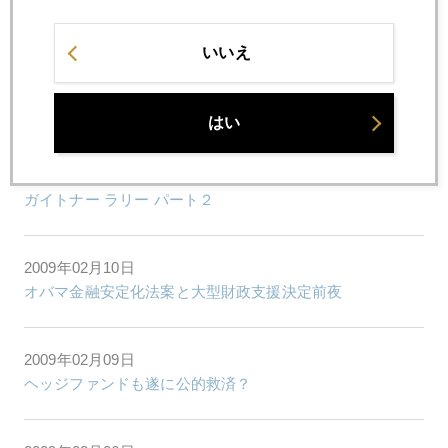
ジャパンＧＤＰ－１２．７％の衝撃
いいえ
2009年02月13日
１０００ドルへの助走開始
はい
2009年02月12日
ガイトナー ラリー パート２
2009年02月10日
オバマ金融安定化法案と大型財政支援決定前夜
2009年02月09日
ヘッジファンドも遂に公的救済？