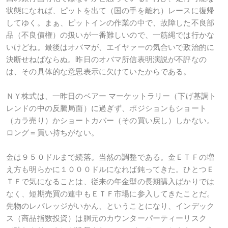
状態になれば、ピットを出て（国の手を離れ）レースに復帰
してゆく。まぁ、ピットインの作業の中で、故障した不良部
品（不良債権）の扱いが一番難しいので、一筋縄では行かな
いけどね。最後はオバマが、エイヤァーの気合いで政治的に
決断せねばならぬ。昨日のオバマ所信表明演説が不評なの
は、その具体的な意思表示に欠けていたからである。
ＮＹ株式は、一昨日のベアー マーケットラリー（下げ基調ト
レンドの中の反騰局面）に過ぎず、ポジションもショート
（カラ売り）かショートカバー（その買い戻し）しかない。
ロング＝買い持ちがない。
金は９５０ドルまで続落。当然の調整である。金ＥＴＦの増
え方も明らかに１０００ドルになれば鈍ってきた。ひとつＥ
ＴＦで気になることは、従来の年金型の長期購入ばかりでは
なく、短期売買の連中もＥＴＦ市場に参入してきたことだ。
先物のレバレッジがいかん、ということになり、インデック
ス（商品指数投資）は胴元のカウンターパーティーリスク