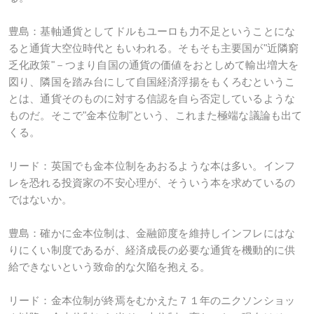
豊島：基軸通貨としてドルもユーロも力不足ということにな
ると通貨大空位時代ともいわれる。そもそも主要国が"近隣窮
乏化政策"－つまり自国の通貨の価値をおとしめて輸出増大を
図り、隣国を踏み台にして自国経済浮揚をもくろむというこ
とは、通貨そのものに対する信認を自ら否定しているような
ものだ。そこで"金本位制"という、これまた極端な議論も出て
くる。
リード：英国でも金本位制をあおるような本は多い。インフ
レを恐れる投資家の不安心理が、そういう本を求めているの
ではないか。
豊島：確かに金本位制は、金融節度を維持しインフレにはな
りにくい制度であるが、経済成長の必要な通貨を機動的に供
給できないという致命的な欠陥を抱える。
リード：金本位制が終焉をむかえた７１年のニクソンショッ