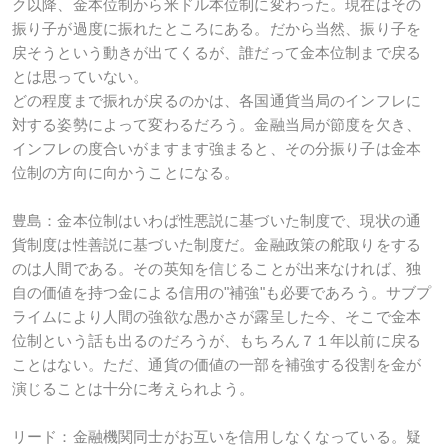
ク以降、金本位制から米ドル本位制に変わった。現在はその
振り子が過度に振れたところにある。だから当然、振り子を
戻そうという動きが出てくるが、誰だって金本位制まで戻る
とは思っていない。
どの程度まで振れが戻るのかは、各国通貨当局のインフレに
対する姿勢によって変わるだろう。金融当局が節度を欠き、
インフレの度合いがますます強まると、その分振り子は金本
位制の方向に向かうことになる。
豊島：金本位制はいわば性悪説に基づいた制度で、現状の通
貨制度は性善説に基づいた制度だ。金融政策の舵取りをする
のは人間である。その英知を信じることが出来なければ、独
自の価値を持つ金による信用の"補強"も必要であろう。サブプ
ライムにより人間の強欲な愚かさが露呈した今、そこで金本
位制という話も出るのだろうが、もちろん７１年以前に戻る
ことはない。ただ、通貨の価値の一部を補強する役割を金が
演じることは十分に考えられよう。
リード：金融機関同士がお互いを信用しなくなっている。疑