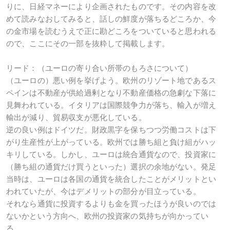
りに、日経マネーにより企画されたものです。その内容を改
めて読みなおしてみると、話しの鮮度が落ちるどころか、今
の金市場を読むうえで正に勘どころをついていると思われる
ので、ここにその一部を抜粋して掲載します。
リード：（ユーロの寄り合い所帯のもろさについて）
（ユーロの）悪い例を挙げよう。欧州のリゾート地であるス
ペインは不動産が供給過剰となり不動産価格の急劇な下落に
見舞われている。イタリアは国際競争力が落ち、輸入が増え
輸出が減り、貿易収支が悪化している。
逆の良い例はドイツだ。財政黒字を保ちつつ労働コストは下
がり生産性が上がっている。欧州では勝ち組と負け組がハッ
キリしている。しかし、ユーロは統合通貨なので、投資家に
（勝ち組の通貨だけ買うといった）選択の余地がない。発足
当時は、ユーロは各国の通貨を統合したことがメリットとい
われていたが、今はデメリットの部分が目立っている。
それなら通貨に投資するよりも金を買ったほうが良いのでは
ないかという方向へ、欧州の投資家の気持ちが向かってい
る。