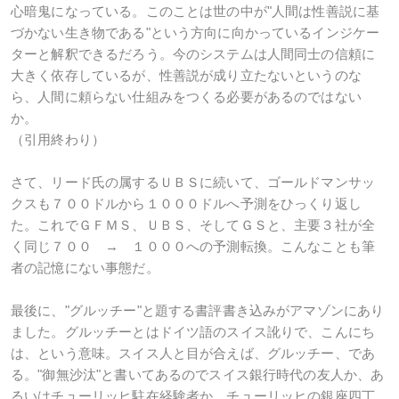
心暗鬼になっている。このことは世の中が"人間は性善説に基
づかない生き物である"という方向に向かっているインジケー
ターと解釈できるだろう。今のシステムは人間同士の信頼に
大きく依存しているが、性善説が成り立たないというのな
ら、人間に頼らない仕組みをつくる必要があるのではない
か。
（引用終わり）
さて、リード氏の属するＵＢＳに続いて、ゴールドマンサッ
クスも７００ドルから１０００ドルへ予測をひっくり返し
た。これでＧＦＭＳ、ＵＢＳ、そしてＧＳと、主要３社が全
く同じ７００ → １０００への予測転換。こんなことも筆
者の記憶にない事態だ。
最後に、"グルッチー"と題する書評書き込みがアマゾンにあり
ました。グルッチーとはドイツ語のスイス訛りで、こんにち
は、という意味。スイス人と目が合えば、グルッチー、であ
る。"御無沙汰"と書いてあるのでスイス銀行時代の友人か、あ
るいはチューリッヒ駐在経験者か。チューリッヒの銀座四丁