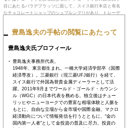
目にあたるパラデプラッツに面して、スイス銀行本店と有名
なチョコレートショップのシュプルングリがあり、トレーデ
ィングルームからシュプルングリの店が良く見えました。な
つかしい。どなたかまだ特定できませんが、アマゾン書評欄
豊島逸夫の手帖の閲覧にあたって
がブログで言えば書き込みの交流の場と化した感じですね
（笑）。今でも 筆者は欧州出張の旅程でチューリッヒに立
ち寄ると なぜかホッとするのですよ。勝手知ったる街で知
豊島逸夫氏プロフィール
り合いも多いせいでしょうか。（ＷＧＣ本部のある）ロンド
ンよりチューリッヒのほうが好きです。ＧＦＭＳのポールに
豊島逸夫事務所代表。
は"ジェフがロンドンに来ても４８時間以上滞在した試しがな
1948年、東京都生まれ。一橋大学経済学部卒（国際
い"と言われていますが...。
経済専攻）。三菱銀行（現三菱UFJ銀行）を経て、
スイス銀行で外国為替貴金属ディーラーとして活
躍。2011年9月までワールド・ゴールド・カウンシ
ル（WGC）の日本代表を務める。独立後はチュー
2009年
リッヒやニューヨークでの豊富な相場体験と人脈を
もとに、自由な立場から金市場や国際金融、マクロ
1月
2月
3月
4月
5月
6月
経済動向について情報発信を行うとともに、“金の
国内第一人者”として金投資の普及に尽力。投資の
7月
8月
9月
10月
11月
12月