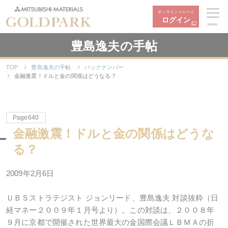
オンライントレード
ログイン
MENU
豊島逸夫の手帖
TOP
豊島逸夫の手帖
バックナンバー
金融激震！ドルと金の関係はどうなる？
Page640
金融激震！ドルと金の関係はどうな
る？
2009年2月6日
ＵＢＳストラテジスト ジョンリード、豊島逸夫 対談抜粋（日
経マネー２００９年１月号より）。この対談は、２００８年
９月に京都で開催された世界最大の金国際会議ＬＢＭＡの折