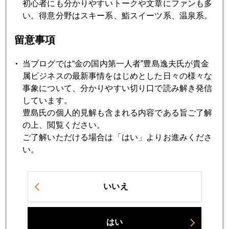
初心者にも分かりやすいトークや文章にファンも多
い。得意分野はスキー系、鮨スイーツ系、温泉系。
2009年02月27日
留意事項
中東のバレンタイン
当ブログでは“金の国内第一人者”豊島逸夫氏が貴金
属ビジネスの最新事情をはじめとした日々の様々な
2009年02月26日
事象について、分かりやすい切り口で読み解き発信
バーナンキは銀行国有化せず、というけれど...
しています。
豊島氏の個人的見解も含まれる内容である旨ご了解
の上、閲覧ください。
2009年02月25日
ご了解いただける場合は「はい」よりお進みくださ
為替より金のほうが難しい...
い。
2009年02月24日
判決の日近づく パート２
いいえ
2009年02月23日
はい