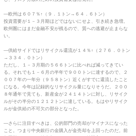
―欧州は６０７％↑（９．１トン→６４．６トン）
投資需要が１－３月期ほどではないにせよ、引き続き急増。
欧州圏にはまだ金融不安が残るので、質への逃避が止まらな
い。
―供給サイドではリサイクル還流が１４％↑（２７６．０トン
→３３４．０トン）
ただし、１－３月期の５６６トンに比べれば減ってきてい
る。それでも１－６月の半年で９００トンに達するので、２
００７年の一年分（９５８トン）近くがすでに還流したこと
になる。今年は記録的なリサイクル量になりそうだ。２００
８年通年で見ても、新産金が２４１４トンに対し、リサイク
ルがその半分の１２１２トンに達している。もはやリサイク
ルが金供給の不可欠の部分となった。
―さらに注目すべきは、公的部門の売却がマイナスになった
こと。つまり中央銀行の金購入が金売却を上回ったのだ。前