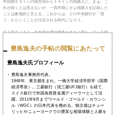
年同期６９トンの純売却から１４トンの純購入に。まぁ、こ
れが続くとは思えないが、一四半期にせよ純購入を記録した
ことは象徴的と言える。これからは、どの中央銀行が「買
う」かということが注目される時代になろう。
以上見てくると。金市場の需給構造が大きく変わっている様
が分ると思う。宝飾需要は減少。投資需要は増加。このトレ
ンドはまだ続きそう。供給サイドでは、リサイクルが需給の
豊島逸夫の手帖の閲覧にあたって
大きな変化要因（スイングファクター）となり、中央銀行の
金大量売却は過去の話となった。
豊島逸夫氏プロフィール
さて、明日（２２日）は東京で日経マネー編集部主催の変わ
豊島逸夫事務所代表。
ったセミナーをやることは既に書きましたが 、９月５日には
1948年、東京都生まれ。一橋大学経済学部卒（国際
名古屋でのセミナー、そして９月１２日には大阪で日経プラ
経済専攻）。三菱銀行（現三菱UFJ銀行）を経て、
スワンフォーラムに出ます。↓
スイス銀行で外国為替貴金属ディーラーとして活
躍。2011年9月までワールド・ゴールド・カウンシ
例年９－１１月の週末は休みなしの強硬軍になるので、今年
ル（WGC）の日本代表を務める。独立後はチュー
は８月にしっかり体力を温存しました。ブログも更新まばら
リッヒやニューヨークでの豊富な相場体験と人脈を
だったしね。まぁ、８月の相場はまともに見てもしょうがな