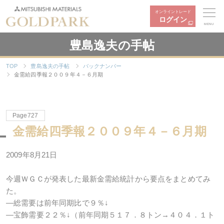
オンライントレード
ログイン
MENU
豊島逸夫の手帖
TOP
豊島逸夫の手帖
バックナンバー
金需給四季報２００９年４－６月期
Page727
金需給四季報２００９年４－６月期
2009年8月21日
今週ＷＧＣが発表した最新金需給統計から要点をまとめてみ
た。
―総需要は前年同期比で９％↓
―宝飾需要２２％↓（前年同期５１７．８トン→４０４．１ト