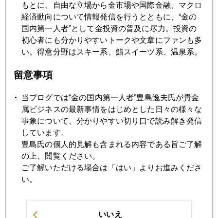
もとに、自由な立場から金市場や国際金融、マクロ
い。原油は７０ドル近辺でプロの多くが売りに廻ったところ
経済動向について情報発信を行うとともに、“金の
で逆に急騰するし、上海株は急落したり急騰したり。リスク
国内第一人者”として金投資の普及に尽力。投資の
マネーがたしかに戻りつつあるのだけれど、とにかく堪え性
初心者にも分かりやすいトークや文章にファンも多
が無いというか、おっかなびっくりだから直ぐに手仕舞われ
い。得意分野はスキー系、鮨スイーツ系、温泉系。
る。プロのトレーディングも社内のリスク管理が厳しくなっ
ているので、これまた直ぐに手仕舞われる。運用資産をリス
留意事項
クに晒す時間を最小限に留めたいという傾向が顕著。その結
果レンジ内でちょこちょこ上がったり下がったりの繰り返し
当ブログでは“金の国内第一人者”豊島逸夫氏が貴金
となるわけだ。でも、ＬａｂｏｒＤａｙ（米国の夏の最後の
属ビジネスの最新事情をはじめとした日々の様々な
三連休）明けからは本格的な動きになると思うよ。それまで
事象について、分かりやすい切り口で読み解き発信
体力温存。
しています。
豊島氏の個人的見解も含まれる内容である旨ご了解
の上、閲覧ください。
ご了解いただける場合は「はい」よりお進みくださ
2009年
い。
1月
2月
3月
4月
5月
6月
7月
8月
9月
10月
11月
12月
いいえ