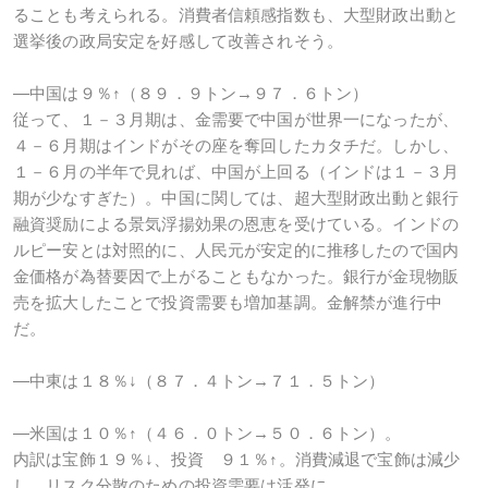
ることも考えられる。消費者信頼感指数も、大型財政出動と
選挙後の政局安定を好感して改善されそう。
―中国は９％↑（８９．９トン→９７．６トン）
従って、１－３月期は、金需要で中国が世界一になったが、
４－６月期はインドがその座を奪回したカタチだ。しかし、
１－６月の半年で見れば、中国が上回る（インドは１－３月
期が少なすぎた）。中国に関しては、超大型財政出動と銀行
融資奨励による景気浮揚効果の恩恵を受けている。インドの
ルピー安とは対照的に、人民元が安定的に推移したので国内
金価格が為替要因で上がることもなかった。銀行が金現物販
売を拡大したことで投資需要も増加基調。金解禁が進行中
だ。
―中東は１８％↓（８７．４トン→７１．５トン）
―米国は１０％↑（４６．０トン→５０．６トン）。
内訳は宝飾１９％↓、投資 ９１％↑。消費減退で宝飾は減少
し、リスク分散のための投資需要は活発に。