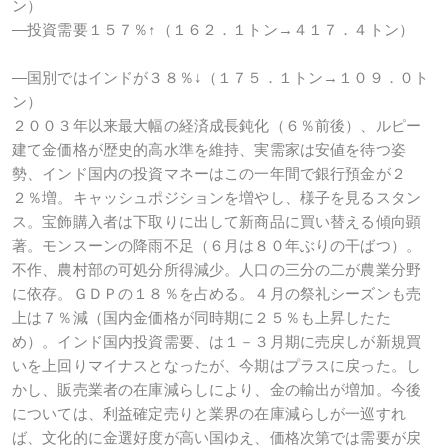
ン）
―投資需要１５７％↑（１６２．１トン→４１７．４トン）
―国別ではインドが３８％↓（１７５．１トン→１０９．０ト
ン）
２００３年以来最大幅の経済成長鈍化（６％前後）、ルピー
建て金価格が歴史的高水準を維持、実需家は安値を待つ姿
勢、インド国内の投資マネーはこの一年間で銀行預金が２
２％増。キャッシュポジションを増やし、様子を見るスタン
ス。宝飾購入者は下取りに出して新商品に買い替える傾向顕
著。モンスーンの降雨不足（６月は８０年ぶりの干ばつ）。
不作、農村部の可処分所得減少。人口の三分の二が農業分野
に依存。ＧＤＰの１８％を占める。４月の祭礼シーズンも売
上は７％減（国内金価格が同時期に２５％も上昇したた
め）。インド国内投資需要、は１－３月期に売戻しが新規買
いを上回りマイナスとなったが、今期はプラスに戻った。し
かし、販売業者の在庫減らしにより、金の輸出が増加。今後
については、利益確定売りと業界の在庫減らしが一巡すれ
ば、文化的に金選好度が高い国ゆえ、価格次第では需要が戻