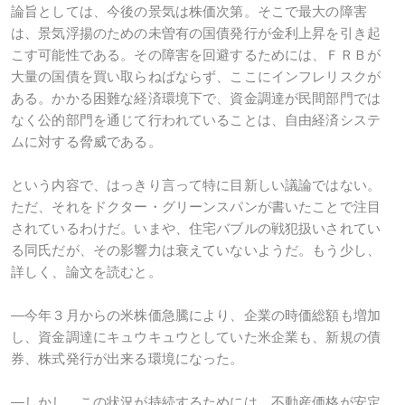
論旨としては、今後の景気は株価次第。そこで最大の障害
は、景気浮揚のための未曽有の国債発行が金利上昇を引き起
こす可能性である。その障害を回避するためには、ＦＲＢが
大量の国債を買い取らねばならず、ここにインフレリスクが
ある。かかる困難な経済環境下で、資金調達が民間部門では
なく公的部門を通じて行われていることは、自由経済システ
ムに対する脅威である。
という内容で、はっきり言って特に目新しい議論ではない。
ただ、それをドクター・グリーンスパンが書いたことで注目
されているわけだ。いまや、住宅バブルの戦犯扱いされてい
る同氏だが、その影響力は衰えていないようだ。もう少し、
詳しく、論文を読むと。
―今年３月からの米株価急騰により、企業の時価総額も増加
し、資金調達にキュウキュウとしていた米企業も、新規の債
券、株式発行が出来る環境になった。
―しかし、この状況が持続するためには、不動産価格が安定