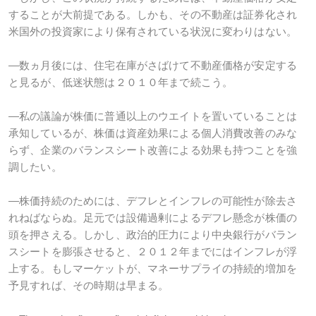
することが大前提である。しかも、その不動産は証券化され
米国外の投資家により保有されている状況に変わりはない。
―数ヵ月後には、住宅在庫がさばけて不動産価格が安定する
と見るが、低迷状態は２０１０年まで続こう。
―私の議論が株価に普通以上のウエイトを置いていることは
承知しているが、株価は資産効果による個人消費改善のみな
らず、企業のバランスシート改善による効果も持つことを強
調したい。
―株価持続のためには、デフレとインフレの可能性が除去さ
れねばならぬ。足元では設備過剰によるデフレ懸念が株価の
頭を押さえる。しかし、政治的圧力により中央銀行がバラン
スシートを膨張させると、２０１２年までにはインフレが浮
上する。もしマーケットが、マネーサプライの持続的増加を
予見すれば、その時期は早まる。