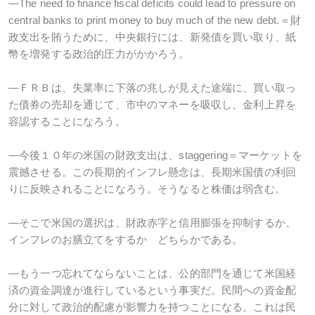
―The need to finance fiscal deficits could lead to pressure on
central banks to print money to buy much of the new debt.＝財
政支出を賄うために、中央銀行には、新発債を買い取り、紙
幣を増発する政治的圧力がかかろう。
―ＦＲＢは、失業率に下落の兆しが見えた途端に、買い取っ
た債券の売却を通じて、市中のマネーを吸収し、金利上昇を
容認することになろう。
―今後１０年の米国の財政支出は、staggering＝マーケットを
震撼させる。この長期的インフレ懸念は、長期米国債の利回
りに反映されることになろう。そうなると株価は弱含む。
―そこで米国の選択は、財政赤字と信用膨張を抑制するか、
インフレのお膳立てをするか どちらかである。
―もう一つ忘れてならないことは、公的部門を通じて米国経
済の資金調達が進行しているという事実だ。民間への資金配
分に対して政治的配慮が影響力を持つことになる。これは民