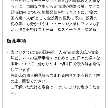
リッヒやニューヨークでの豊富な相場体験と人脈を
グリーンスパンの最新論文
もとに、自由な立場から金市場や国際金融、マクロ
経済動向について情報発信を行うとともに、“金の
国内第一人者”として金投資の普及に尽力。投資の
2009年06月29日
初心者にも分かりやすいトークや文章にファンも多
アリとキリギリスの共存経済 パート２
い。得意分野はスキー系、鮨スイーツ系、温泉系。
留意事項
2009年06月24日
バーナンキの綱渡り
当ブログでは“金の国内第一人者”豊島逸夫氏が貴金
属ビジネスの最新事情をはじめとした日々の様々な
2009年06月23日
事象について、分かりやすい切り口で読み解き発信
新たなイラン政情不安
しています。
豊島氏の個人的見解も含まれる内容である旨ご了解
の上、閲覧ください。
2009年06月19日
ご了解いただける場合は「はい」よりお進みくださ
寄り合い世帯の難しさ
い。
2009年06月15日