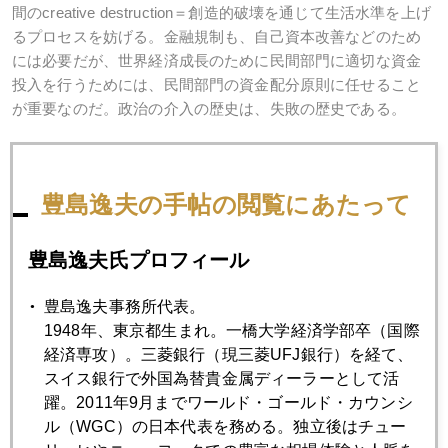
間のcreative destruction＝創造的破壊を通じて生活水準を上げ
るプロセスを妨げる。金融規制も、自己資本改善などのため
には必要だが、世界経済成長のために民間部門に適切な資金
投入を行うためには、民間部門の資金配分原則に任せること
が重要なのだ。政治の介入の歴史は、失敗の歴史である。
最後のくだりは、自由経済原則堅持の姿勢を頑として変えな
いグリーンスパンの面目躍如か。
豊島逸夫の手帖の閲覧にあたって
豊島逸夫氏プロフィール
2009年
豊島逸夫事務所代表。
1月
2月
3月
4月
5月
6月
1948年、東京都生まれ。一橋大学経済学部卒（国際
経済専攻）。三菱銀行（現三菱UFJ銀行）を経て、
7月
8月
9月
10月
11月
12月
スイス銀行で外国為替貴金属ディーラーとして活
躍。2011年9月までワールド・ゴールド・カウンシ
ル（WGC）の日本代表を務める。独立後はチュー
2009年06月30日