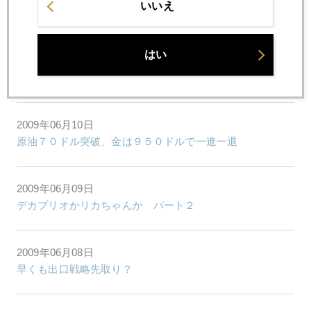
いいえ
一円パチンコというディレバレッジ
はい
2009年06月11日
金を通してマーケットの潮流を読む
2009年06月10日
原油７０ドル突破、金は９５０ドルで一進一退
2009年06月09日
デカプリオかリカちゃんか パート２
2009年06月08日
早くも出口戦略先取り？