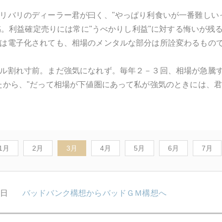
リバリのディーラー君が曰く、"やっぱり利食いが一番難しい
く同感。利益確定売りには常に"うべかりし利益"に対する悔いが
は電子化されても、相場のメンタルな部分は所詮変わるもの
ル割れ寸前。まだ強気になれず。毎年２－３回、相場が急騰す
たから、"だって相場が下値圏にあって私が強気のときには、
1月
2月
3月
4月
5月
6月
7月
1日
バッドバンク構想からバッドＧＭ構想へ