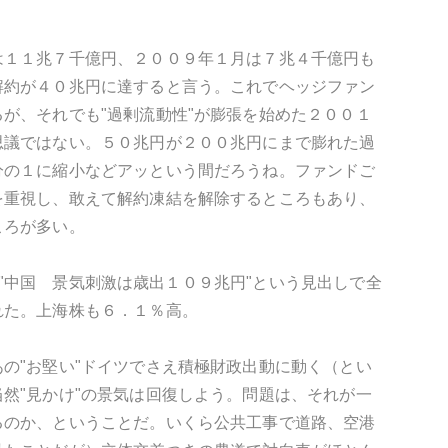
は１１兆７千億円、２００９年１月は７兆４千億円も
解約が４０兆円に達すると言う。これでヘッジファン
が、それでも"過剰流動性"が膨張を始めた２００１
思議ではない。５０兆円が２００兆円にまで膨れた過
分の１に縮小などアッという間だろうね。ファンドご
を重視し、敢えて解約凍結を解除するところもあり、
ころが多い。
面に"中国 景気刺激は歳出１０９兆円"という見出しで全
れた。上海株も６．１％高。
の"お堅い"ドイツでさえ積極財政出動に動く（とい
然"見かけ"の景気は回復しよう。問題は、それが一
るのか、ということだ。いくら公共工事で道路、空港