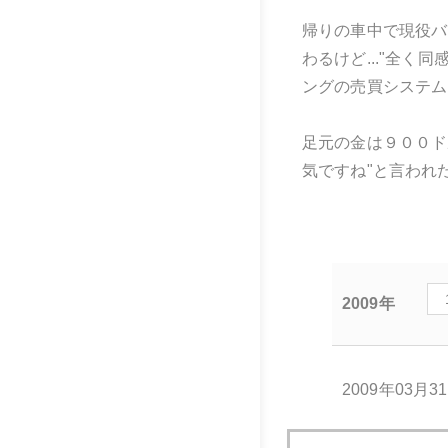
帰りの車中で現役バ
わるけど..."全
ングの売買システム
足元の金は９００ド
気ですね"と言われ
2009年
2009年03月3