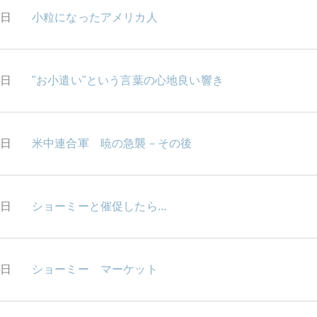
0日
小粒になったアメリカ人
9日
"お小遣い"という言葉の心地良い響き
6日
米中連合軍 暁の急襲－その後
5日
ショーミーと催促したら...
3日
ショーミー マーケット