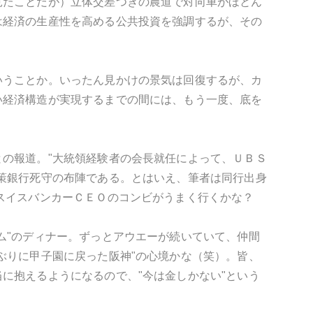
見たことだが）立体交差つきの農道で対向車がほとん
は経済の生産性を高める公共投資を強調するが、その
いうことか。いったん見かけの景気は回復するが、カ
い経済構造が実現するまでの間には、もう一度、底を
の報道。"大統領経験者の会長就任によって、ＵＢＳ
策銀行死守の布陣である。とはいえ、筆者は同行出身
スイスバンカーＣＥＯのコンビがうまく行くかな？
ム"のディナー。ずっとアウエーが続いていて、仲間
ぶりに甲子園に戻った阪神"の心境かな（笑）。皆、
に抱えるようになるので、"今は金しかない"という