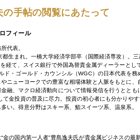
7日
熱烈歓迎 ヘリコプターベン様
夫の手帖の閲覧にあたって
ロフィール
6日
ジャパン輸出ダウン４９％の衝撃
務所代表。
東京都生まれ。一橋大学経済学部卒（国際経済専攻）。
）を経て、スイス銀行で外国為替貴金属ディーラーとして
5日
中国の米ドル追放構想はＳＤＲ
ールド・ゴールド・カウンシル（WGC）の日本代表を務
ヒやニューヨークでの豊富な相場体験と人脈をもとに、
際金融、マクロ経済動向について情報発信を行うとともに
4日
お上からのおいしい話に乗るべきか？
として金投資の普及に尽力。投資の初心者にも分かりやす
も多い。得意分野はスキー系、鮨スイーツ系、温泉系。
3日
ＶＩＸ指数を見て思うこと
は“金の国内第一人者”豊島逸夫氏が貴金属ビジネスの最