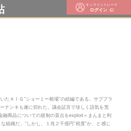
オンライントレード
帖
ログイン
回書いたＡＩＧ"ショーミー相場"の続編である。サブプラ
バーナンキも遂に切れた。議会証言で珍しく語気を荒
商品についての規制の盲点をexploit＝まんまと利
な組織だ。"しかし、１兆２千億円"程度"か、と感じ