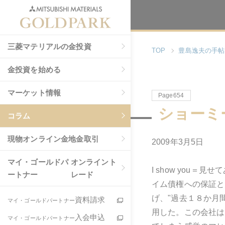
三菱マテリアルの金投資
TOP
豊島逸夫の手帖
金投資を始める
マーケット情報
Page654
ショーミー
コラム
現物
オンライン金地金取引
2009年3月5日
マイ・ゴールドパ
オンライント
I show yo
ートナー
レード
イム債権への保証と
げ、"過去１８か月
資料請求
マイ・ゴールドパートナー
用した。この会社は
入会申込
マイ・ゴールドパートナー