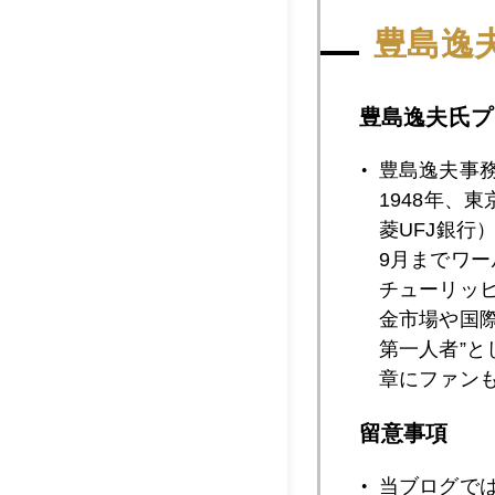
2009年03月2
豊島逸
豊島逸夫氏プ
2009年03月2
豊島逸夫事
1948年、
菱UFJ銀行
2009年03月2
9月までワ
チューリッ
金市場や国
2009年03月2
第一人者”
章にファン
2009年03月2
留意事項
当ブログで