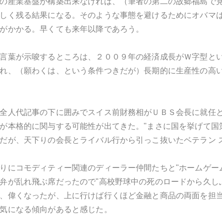
の産業基盤が構築出来なければ、（筆者の第二の故郷福島で
しく残る結果になる。そのような事態を避けるためにオバマ
がかかる。早くても来年以降であろう。
言葉が示唆するところは、２００９年の経済成長がＷ字型と
れ、（願わくは、という条件つきだが）長期的に生産性の高
全人代記事の下に囲みでスイス前財務相がＵＢＳ会長に就任と
が本格的に関与する可能性が出てきた。"まさに国を挙げて国
だが、天下りの会長とライバル行から引っこ抜いたベテラン 
りにコモディティー関連のディーラー仲間たちと"ホームゲー
弁が乱れ飛ぶ席だったので"高校野球中の死のロードから久し
、偉くなったが、上に行けば行くほど金融と商品の両面を担当
気になる傾向があると感じた。