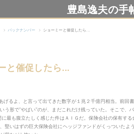
豊島逸夫の手
バックナンバー
ショーミーと催促したら...
と催促したら...
u＝見せてあげるよ、と言って出てきた数字が１兆２千億円相当。前
いう形で"やばい"のが、まだこれだけ残っていた。そこで、
間に最も腹立たしく感じた件はＡＩＧだ。保険会社の保有する金融
、堅いはずの巨大保険会社にヘッジファンドがくっついたよう