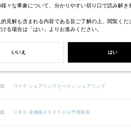
の様々な事象について、分かりやすい切り口で読み解き
9日
バーナンキ ラリーで潮目に変化
人的見解も含まれる内容である旨ご了解の上、閲覧くだ
だける場合は「はい」よりお進みください。
7日
金はＦＸなり
いいえ
はい
3日
スイス中央銀行介入のサプライズ
2日
ワーク シェアリングとペイン シェアリング
1日
ＵＢＳ 金価格２５００ドル予測発表