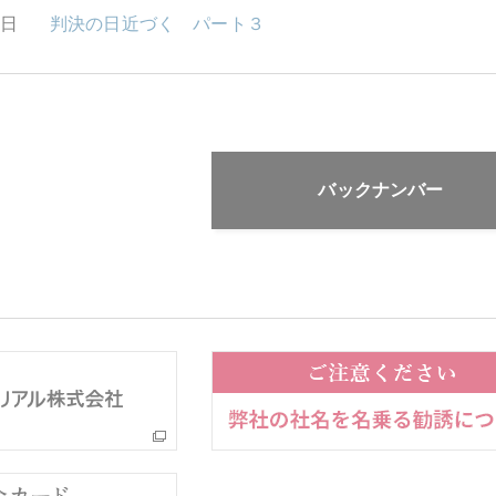
2日
判決の日近づく パート３
バックナンバー