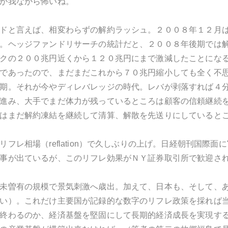
が我ながら怖いね。
ドと言えば、相変わらずの解約ラッシュ。２００８年１２月
。ヘッジファンドリサーチの統計だと、２００８年後期では
クの２００兆円近くから１２０兆円にまで激減したことになる
であったので、まだまだこれから７０兆円縮小しても全く不
期。それが今やディレバレッジの時代。レバが剥落すれば４
進み、大手でまだ体力が残っているところは顧客の信頼継続
はまだ解約凍結を継続して清算、解散を先送りにしていると
フレ相場（reflation）で久しぶりの上げ。日経朝刊国際
事が出ているが、このリフレ効果がＮＹ証券取引所で歓迎さ
未曽有の規模で景気刺激へ歳出。加えて、日本も、そして、あ
い）。これだけ主要国が記録的な数字のリフレ政策を採れば当
終わるのか、経済基盤を堅固にして長期的経済成長を実現す