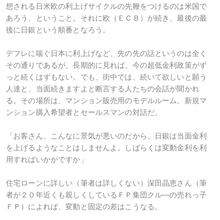
想される日米欧の利上げサイクルの先鞭をつけるのは米国で
あろう、ということ。それに欧（ＥＣＢ）が続き、最後の最
後に日銀という順番となろう。
デフレに喘ぐ日本に利上げなど、先の先の話というのは全く
その通りであるが、長期的に見れば、今の超低金利政策がず
っと続くはずもない。でも、街中では、続いて欲しいと願う
人達と、当面続きますよと断言する人たちの会話が聞かれ
る。その場所は、マンション販売用のモデルルーム。新規マ
ンション購入希望者とセールスマンの対話だ。
「お客さん、こんなに景気が悪いのだから、日銀は当面金利
を上げるようなことはしませんよ。しばらくは変動金利を利
用すればいかがですか」
住宅ローンに詳しい（筆者は詳しくない）深田晶恵さん（筆
者が２０年近くも親しくしているＦＰ集団クル―の売れっ子
ＦＰ）によれば、変動と固定の差はこうなる。