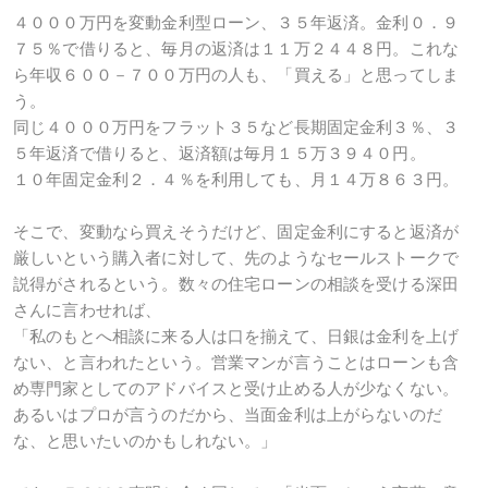
４０００万円を変動金利型ローン、３５年返済。金利０．９
７５％で借りると、毎月の返済は１１万２４４８円。これな
ら年収６００－７００万円の人も、「買える」と思ってしま
う。
同じ４０００万円をフラット３５など長期固定金利３％、３
５年返済で借りると、返済額は毎月１５万３９４０円。
１０年固定金利２．４％を利用しても、月１４万８６３円。
そこで、変動なら買えそうだけど、固定金利にすると返済が
厳しいという購入者に対して、先のようなセールストークで
説得がされるという。数々の住宅ローンの相談を受ける深田
さんに言わせれば、
「私のもとへ相談に来る人は口を揃えて、日銀は金利を上げ
ない、と言われたという。営業マンが言うことはローンも含
め専門家としてのアドバイスと受け止める人が少なくない。
あるいはプロが言うのだから、当面金利は上がらないのだ
な、と思いたいのかもしれない。」