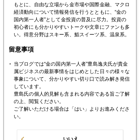
もとに、自由な立場から金市場や国際金融、マクロ
2009年12月25日
経済動向について情報発信を行うとともに、“金の
今夜 亀井幸一郎＆池水雄一と相場を斬る特番生放送
国内第一人者”として金投資の普及に尽力。投資の
初心者にも分かりやすいトークや文章にファンも多
2009年12月24日
い。得意分野はスキー系、鮨スイーツ系、温泉系。
サンタ ラリー
留意事項
2009年12月22日
当ブログでは“金の国内第一人者”豊島逸夫氏が貴金
世界地図から消えゆく日本
属ビジネスの最新事情をはじめとした日々の様々な
事象について、分かりやすい切り口で読み解き発信
しています。
2009年12月21日
豊島氏の個人的見解も含まれる内容である旨ご了解
２０１０年マクロ経済動向
の上、閲覧ください。
ご了解いただける場合は「はい」よりお進みくださ
い。
2009年12月18日
ユーロ安 ドル高 金安
いいえ