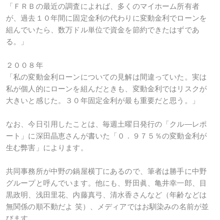
「ＦＲＢの最近の調査によれば、多くのマイホーム所有者
が、過去１０年間に固定金利の代わりに変動金利でローンを
組んでいたら、数万ドル単位で資金を節約できたはずであ
る。」
２００８年
「私の変動金利ローンについての見解は間違っていた。実は
私が個人的にローンを組んだときも、変動金利ではリスクが
大きいと感じた。３０年固定金利が最も重要だと思う。」
なお、今日引用したことは、毎週土曜日発行の「クル―レポ
ート」に深田晶恵さんが書いた「０．９７５％の変動金利が
生む弊害」によります。
共同事務所が中野の鍋屋横丁にあるので、筆者は勝手に中野
グループと呼んでいます。他にも、野田眞、亀井幸一郎、目
黒政明、浅田里花、内藤真弓、清水香さんなど（年齢などは
無関係の順不動だよ 笑）、メディアではお馴染みの名前が並
びます。