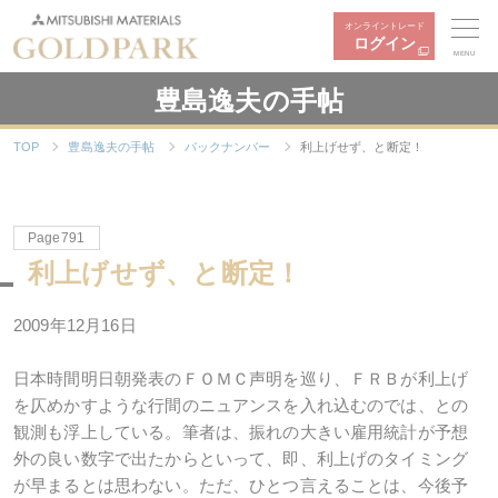
オンライントレード
ログイン
MENU
豊島逸夫の手帖
TOP
豊島逸夫の手帖
バックナンバー
利上げせず、と断定！
Page791
利上げせず、と断定！
2009年12月16日
日本時間明日朝発表のＦＯＭＣ声明を巡り、ＦＲＢが利上げ
を仄めかすような行間のニュアンスを入れ込むのでは、との
観測も浮上している。筆者は、振れの大きい雇用統計が予想
外の良い数字で出たからといって、即、利上げのタイミング
が早まるとは思わない。ただ、ひとつ言えることは、今後予