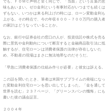
でも、ＦＯＭＣ声明と全く同じで、「当面」という言葉の意
味もあいまい。ゼロ金利という有事対応がいつまでも続くは
ずもない。いつかは来る利上げの時には、ローン変動金利も
上がる。その時点で、今の年収６００－７００万円の購入者
の家計はどうなっていることか。
なお、銀行や証券会社の窓口の人が、投資信託や株式を売る
際に景気や金利動向について断言すると金融商品取引法に抵
触するが、住宅ローンは消費者保護の法律が存在しないた
め、不動産の現場はまさに無法地帯なのだそうだ。
「早急に消費者保護の仕組み作りが必要」と彼女は訴える。
この話を聞いたとき、筆者は米国サブプライムの発端になっ
た変動金利住宅ローンを思い出してしまった。「金を通して
世界を読む」２３７ページ、「グリーンスパンの懺悔」にも
書いた彼の議会証言。
２００４年