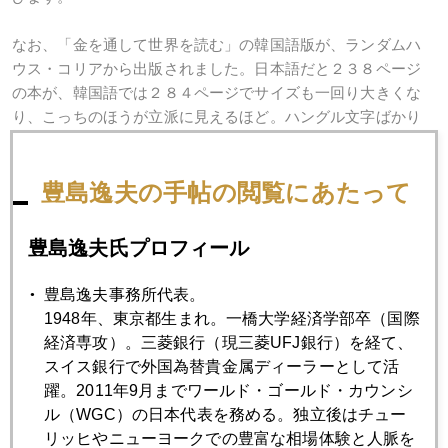
なお、「金を通して世界を読む」の韓国語版が、ランダムハ
ウス・コリアから出版されました。日本語だと２３８ページ
の本が、韓国語では２８４ページでサイズも一回り大きくな
り、こっちのほうが立派に見えるほど。ハングル文字ばかり
で判読できませんが、筆者の名前（漢字）と英語のタイトル
Gold Economicsだけ読めました。さらに、中国語でも試訳さ
豊島逸夫の手帖の閲覧にあたって
れているそうです。著者としてはアジアに広がり素直に嬉し
いこと。
豊島逸夫氏プロフィール
豊島逸夫事務所代表。
2009年
1948年、東京都生まれ。一橋大学経済学部卒（国際
経済専攻）。三菱銀行（現三菱UFJ銀行）を経て、
1月
2月
3月
4月
5月
6月
スイス銀行で外国為替貴金属ディーラーとして活
7月
8月
9月
10月
11月
12月
躍。2011年9月までワールド・ゴールド・カウンシ
ル（WGC）の日本代表を務める。独立後はチュー
リッヒやニューヨークでの豊富な相場体験と人脈を