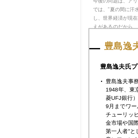
今後の問題は、アリ
では、"夏の間に汗
し、世界経済が現在
えがあるのだから、
ちも貯えが目減りす
豊島逸
一方、キリギリスさ
で臨まねばならぬ。
豊島逸夫氏プ
徳に走られても、経
の丈に合った人生を
豊島逸夫事
1948年、
他方、アリさんたち
菱UFJ銀行
い範囲で人生を楽し
9月までワ
チューリッ
とはいえ、以上述べ
金市場や国
ば、そんなこと言っ
第一人者”