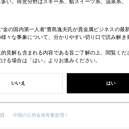
はありません、というのが本音であろう。ここに不況脱出の難
も多い。得意分野はスキー系、鮨スイーツ系、温泉系。
は“金の国内第一人者”豊島逸夫氏が貴金属ビジネスの最
の様々な事象について、分かりやすい切り口で読み解き
1月
2月
3月
4月
5月
6月
7月
人的見解も含まれる内容である旨ご了解の上、閲覧くだ
だける場合は「はい」よりお進みください。
0日
豚インフルの影響は...
いいえ
はい
7日
中国金準備75%急増 続報
4日
中国の公的金保有量急増！