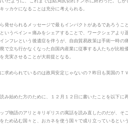
書いたように、これまでは結局尻切れトンボに終わった。しか
キッカケになることは充分に考えられる。
ら発せられるメッセージで最もインパクトがあるであろうこ
というペイン＝痛みをシェアすることで、ワークシェアより
インフレという後遺症を伴うが、自由貿易政策は手術一時の
廃で立ち行かなくなった自国内産業に従事する人たちが比較
を充実させることが大前提となる。
に求められているのは政局安定じゃないの？昨日も英国のＴ
読み始めた方のために、１２月１２日に書いたことを以下に
ップ物語のアリとキリギリスの寓話を読み直したのだが、そ
をため込む国々と、おカネを使う国々で成り立っているとい