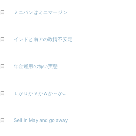
3日
ミニバンはミニマージン
2日
インドと南アの政情不安定
1日
年金運用の怖い実態
0日
ＬかＵかＶかＷか～か...
7日
Sell in May and go away