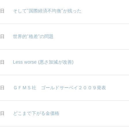
5日
そして"国際経済不均衡"が残った
3日
世界的"格差"の問題
0日
Less worse (悪さ加減が改善)
8日
ＧＦＭＳ社 ゴールドサーベイ２００９発表
7日
どこまで下がる金価格