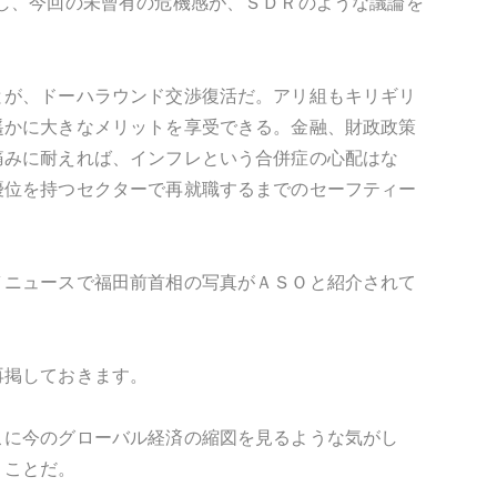
し、今回の未曾有の危機感が、ＳＤＲのような議論を
とが、ドーハラウンド交渉復活だ。アリ組もキリギリ
遥かに大きなメリットを享受できる。金融、財政政策
痛みに耐えれば、インフレという合併症の心配はな
優位を持つセクターで再就職するまでのセーフティー
Ｖニュースで福田前首相の写真がＡＳＯと紹介されて
再掲しておきます。
こに今のグローバル経済の縮図を見るような気がし
うことだ。