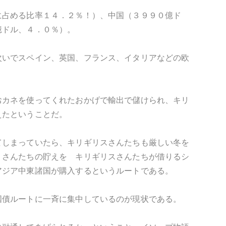
に占める比率１４．２％！）、中国（３９９０億ド
億ドル、４．０％）。
次いでスペイン、英国、フランス、イタリアなどの欧
おカネを使ってくれたおかげで輸出で儲けられ、キリ
えたということだ。
てしまっていたら、キリギリスさんたちも厳しい冬を
リさんたちの貯えを キリギリスさんたちが借りるシ
アジア中東諸国が購入するというルートである。
国債ルートに一斉に集中しているのが現状である。