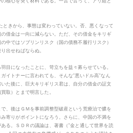
かの核心を突く材料である。一言で言って、アリ組と
いたときから、事態は変わっていない。否、悪くなって
組の借金は一向に減らない。ただ、その借金をキリギ
組の中ではソブリンリスク（国の債務不履行リスク）
乗り出せねばならぬ。
る羽目になったことに、苛立ちを益々募らせている。
ガイトナーに言われても、そんな"悪いドル高"なん
書いた後に、巨大キリギリス君は、自分の借金の証文
債買取）とまで明言した。
とで、後はＧＭを事前調整型破産という荒療治で膿を
歩み寄りがポイントになろう。さらに、中国の不満を
ある。ＳＤＲの議論は、著書（"金と通して世界を読