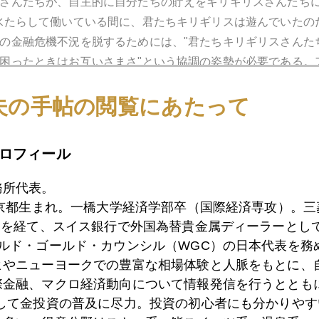
さんたちが、自主的に自分たちの貯えをキリギリスさんたち
水たらして働いている間に、君たちキリギリスは遊んでいたの
の金融危機不況を脱するためには、"君たちキリギリスさんた
困ったときはお互いさまさ"という協調の姿勢が必要である。
るだけである。とくにアリさんの貯えの多くが、巨大キリギ
夫の手帖の閲覧にあたって
んたちは、借金を国に肩代わりしてもらうか、棚上げにして
もう借金して（レバレッジかけて）まで人生を楽しむという
ロフィール
済の牽引役＝消費が減退するので困るのだ。これがケインズの
エンジョイすることだ。
務所代表。
東京都生まれ。一橋大学経済学部卒（国際経済専攻）。
も、おカネを穴の中に貯め込んでばかりではいけない。その
）を経て、スイス銀行で外国為替貴金属ディーラーとして
むとか、ほどほどにおカネの活きた使い方をすることが求め
ールド・ゴールド・カウンシル（WGC）の日本代表を務
ヒやニューヨークでの豊富な相場体験と人脈をもとに、
てきたことは、あくまで経済原則から見て、かくあるべしと
際金融、マクロ経済動向について情報発信を行うとともに
たって将来の年金は不安だし、株だってどこまで下がるか分か
として金投資の普及に尽力。投資の初心者にも分かりやす