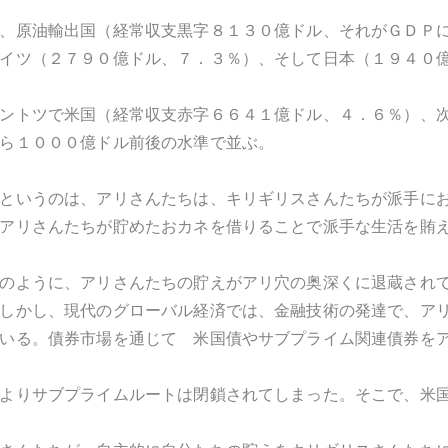
、原油輸出国（経常収支黒字８１３０億ドル、それがＧＤＰ
イツ（２７９０億ドル、７．３％）、そして日本（１９４０
ントツで米国（経常収支赤字６６４１億ドル、４．６％）、
ら１０００億ドル前後の水準で並ぶ。
というのは、アリさんたちは、キリギリスさんたちが派手に
アリさんたちが貯めたおカネを借りることで派手な生活を賄
のように、アリさんたちの貯えがアリ穴の奥深くに退蔵され
しかし、現代のグローバル経済では、金融技術の発達で、ア
いる。債券市場を通じて 米国債やサブプライム関連債券を
よりサブプライムルートは閉鎖されてしまった。そこで、米