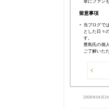
る"などという余裕
章にファン
留意事項
当ブログで
とした日々
2009年
す。
豊島氏の個
ご了解いた
2009年04月3
2009年04月2
2009年04月2