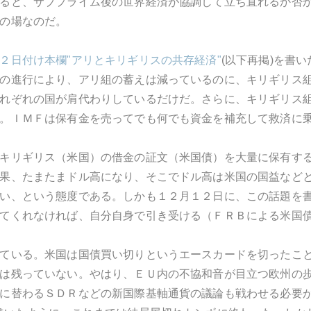
ると、サブプライム後の世界経済が協調して立ち直れるか否
の場なのだ。
２日付け本欄"アリとキリギリスの共存経済"
(以下再掲)を書
の進行により、アリ組の蓄えは減っているのに、キリギリス
れぞれの国が肩代わりしているだけだ。さらに、キリギリス
。ＩＭＦは保有金を売ってでも何でも資金を補充して救済に
キリギリス（米国）の借金の証文（米国債）を大量に保有す
果、たまたまドル高になり、そこでドル高は米国の国益などと
い、という態度である。しかも１２月１２日に、この話題を
てくれなければ、自分自身で引き受ける（ＦＲＢによる米国
ている。米国は国債買い切りというエースカードを切ったこ
は残っていない。やはり、ＥＵ内の不協和音が目立つ欧州の
に替わるＳＤＲなどの新国際基軸通貨の議論も戦わせる必要が