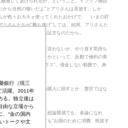
に融通してあげられるか、ということ。イソップ物語
だから当然の報いだよ"とアリさんは見放す。しか
ちが色々おカネォ使ってくれたおかげで、 いまの貯
アリさんたちが"勝ち逃げ"しては、結局、アリさんた
リス＝アメリカ君の借金証文なのだから。
もらうかで、裸一貫とは言わないが、やり直す気持ち
価値観は捨てることだ。かといって、反動で倹約の美
言う"倹約のパラドックス"。借金しない範囲で、身
三菱銀行（現三
貯えを、安くなった株の購入に回すとか、贅沢ではな
活躍。2011年
られる。
める。独立後は
自由な立場から
いう理想論に過ぎない。総論賛成でも、各論になれ
、“金の国内
らないし、私にはとても"お国のために消費、投資す
いトークや文