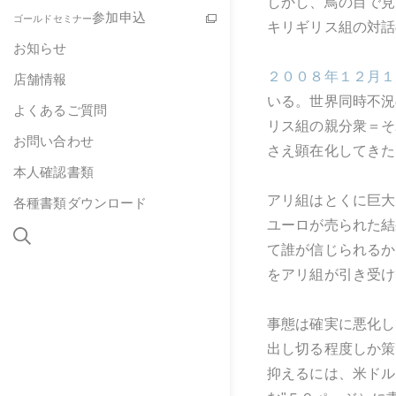
しかし、鳥の目で見
参加申込
ゴールドセミナー
キリギリス組の対話
お知らせ
２００８年１２月１
店舗情報
いる。世界同時不況
よくあるご質問
リス組の親分衆＝そ
お問い合わせ
さえ顕在化してきた
本人確認書類
アリ組はとくに巨大
各種書類ダウンロード
ユーロが売られた結
て誰が信じられるか
をアリ組が引き受け
事態は確実に悪化し
出し切る程度しか策
抑えるには、米ドル