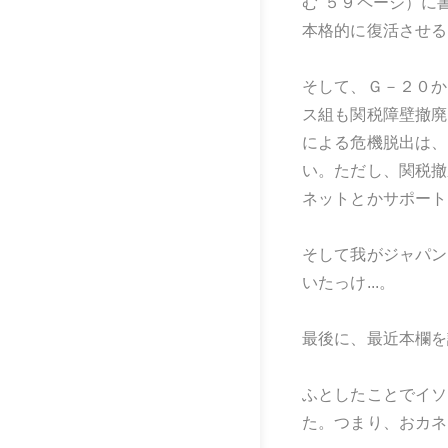
む"５９ページ）に
本格的に復活させる
そして、Ｇ－２０か
ス組も関税障壁撤廃
による危機脱出は、
い。ただし、関税撤
ネットとかサポート
そして我がジャパン
いたっけ...。
最後に、最近本欄を
ふとしたことでイソ
た。つまり、おカネ