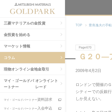
三菱マテリアルの金投資
TOP
豊島逸夫の手帖
金投資を始める
マーケット情報
Page670
Ｇ２０―
コラム
現物
オンライン金地金取引
2009年4月2日
マイ・ゴールドパ
オンライント
ロンドンで開催のＧ
ートナー
レード
シティーでの反銀行
しか見えない。
資料請求
マイ・ゴールドパートナー
入会申込
マイ・ゴールドパートナー