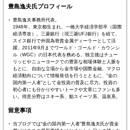
1月
2月
3月
4月
5月
6月
豊島逸夫氏プロフィール
7月
8月
9月
10月
11月
12月
豊島逸夫事務所代表。
1948年、東京都生まれ。一橋大学経済学部卒（国際
経済専攻）。三菱銀行（現三菱UFJ銀行）を経て、
2009年03月31日
スイス銀行で外国為替貴金属ディーラーとして活
バッドバンク構想からバッドＧＭ構想へ
躍。2011年9月までワールド・ゴールド・カウンシ
ル（WGC）の日本代表を務める。独立後はチュー
リッヒやニューヨークでの豊富な相場体験と人脈を
2009年03月27日
もとに、自由な立場から金市場や国際金融、マクロ
熱烈歓迎 ヘリコプターベン様
経済動向について情報発信を行うとともに、“金の
国内第一人者”として金投資の普及に尽力。投資の
初心者にも分かりやすいトークや文章にファンも多
2009年03月26日
い。得意分野はスキー系、鮨スイーツ系、温泉系。
ジャパン輸出ダウン４９％の衝撃
留意事項
2009年03月25日
当ブログでは“金の国内第一人者”豊島逸夫氏が貴金
中国の米ドル追放構想はＳＤＲ