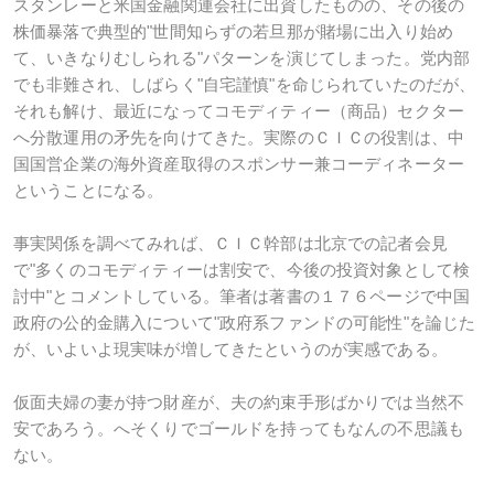
スタンレーと米国金融関連会社に出資したものの、その後の
株価暴落で典型的"世間知らずの若旦那が賭場に出入り始め
て、いきなりむしられる"パターンを演じてしまった。党内部
でも非難され、しばらく"自宅謹慎"を命じられていたのだが、
それも解け、最近になってコモディティー（商品）セクター
へ分散運用の矛先を向けてきた。実際のＣＩＣの役割は、中
国国営企業の海外資産取得のスポンサー兼コーディネーター
ということになる。
事実関係を調べてみれば、ＣＩＣ幹部は北京での記者会見
で"多くのコモディティーは割安で、今後の投資対象として検
討中"とコメントしている。筆者は著書の１７６ページで中国
政府の公的金購入について"政府系ファンドの可能性"を論じた
が、いよいよ現実味が増してきたというのが実感である。
仮面夫婦の妻が持つ財産が、夫の約束手形ばかりでは当然不
安であろう。へそくりでゴールドを持ってもなんの不思議も
ない。