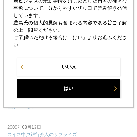
属ビジネスの最新事情をはじめとした日々の様々な
事象について、分かりやすい切り口で読み解き発信
2009年03月24日
しています。
お上からのおいしい話に乗るべきか？
豊島氏の個人的見解も含まれる内容である旨ご了解
の上、閲覧ください。
ご了解いただける場合は「はい」よりお進みくださ
2009年03月23日
い。
ＶＩＸ指数を見て思うこと
いいえ
2009年03月19日
バーナンキ ラリーで潮目に変化
はい
2009年03月17日
金はＦＸなり
2009年03月13日
スイス中央銀行介入のサプライズ