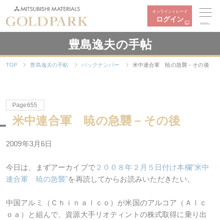
オンライントレード
ログイン
MENU
豊島逸夫の手帖
TOP
豊島逸夫の手帖
バックナンバー
米中連合軍 暁の急襲－その後
Page655
米中連合軍 暁の急襲－その後
2009年3月6日
今日は、まずアーカイブで
２００８年２月５日付け本欄"米中
連合軍 暁の急襲"
を再読してからお読みいただきたい。
中国アルミ（Ｃｈｉｎａｌｃｏ）が米国のアルコア（Ａｌｃ
ｏａ）と組んで、資源大手リオティントの株式取得に乗り出