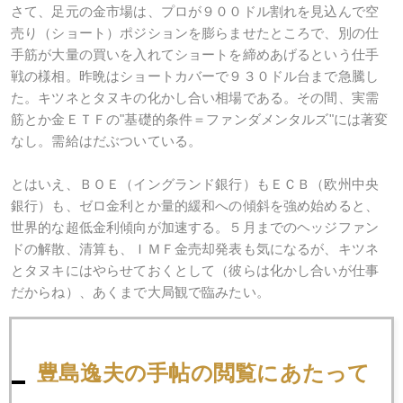
さて、足元の金市場は、プロが９００ドル割れを見込んで空
売り（ショート）ポジションを膨らませたところで、別の仕
手筋が大量の買いを入れてショートを締めあげるという仕手
戦の様相。昨晩はショートカバーで９３０ドル台まで急騰し
た。キツネとタヌキの化かし合い相場である。その間、実需
筋とか金ＥＴＦの"基礎的条件＝ファンダメンタルズ"には著変
なし。需給はだぶついている。
とはいえ、ＢＯＥ（イングランド銀行）もＥＣＢ（欧州中央
銀行）も、ゼロ金利とか量的緩和への傾斜を強め始めると、
世界的な超低金利傾向が加速する。５月までのヘッジファン
ドの解散、清算も、ＩＭＦ金売却発表も気になるが、キツネ
とタヌキにはやらせておくとして（彼らは化かし合いが仕事
だからね）、あくまで大局観で臨みたい。
豊島逸夫の手帖の閲覧にあたって
2009年