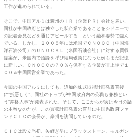
工作が進められている。
そこで、中国アルミは豪州のＩＲ（企業ＰＲ）会社を雇い、
同社が中国政府とは独立した私企業であることをシドニーで
の記者会見などを通じアピールする という融和姿勢で臨ん
でいる。しかし、２００５年には米国でＣＮＯＯＣ（中国海
洋石油公司）のＵＮＯＣＡＬ（米国石油会社）に対する買収
提案が、米国内で議論を呼び結局破談になった例もまだ記憶
に新しい。ＣＮＯＯＣの７０％を保有する企業が非上場で１
００％中国国営企業であった。
今回の中国アルミにしても、追加的株式取得計画発表直後
に"折悪しく"、同社のトップが中国政府内の公職も兼務とい
う"昇格人事"が発表された。そして、ここからが実は今日の話
の本番なのだが、この買収計画発表の直前に中国系政府ファ
ンドＣＩＣの会長が、豪州を訪問しているのだ。
ＣＩＣは設立当初、矢継ぎ早にブラックストーン、モルガン