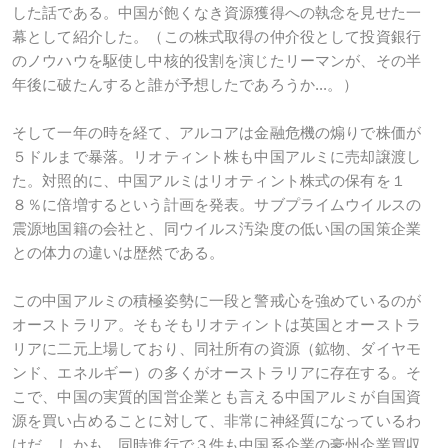
した話である。中国が飽くなき資源獲得への執念を見せた一
幕として紹介した。（この株式取得の仲介役として投資銀行
のノウハウを駆使し中核的役割を演じたリーマンが、その半
年後に破たんすると誰が予想したであろうか...。）
そして一年の時を経て、アルコアは金融危機の煽りで株価が
５ドルまで暴落。リオティント株も中国アルミに売却譲渡し
た。対照的に、中国アルミはリオティント株式の保有を１
８％に倍増するという計画を発表。サブプライムウイルスの
震源地国籍の会社と、同ウイルス汚染度の低い国の国策企業
との体力の違いは歴然である。
この中国アルミの積極姿勢に一段と警戒心を強めているのが
オーストラリア。そもそもリオティントは英国とオーストラ
リアに二元上場しており、同社所有の資源（鉱物、ダイヤモ
ンド、エネルギー）の多くがオーストラリアに存在する。そ
こで、中国の実質的国営企業とも言える中国アルミが自国資
源を買い占めることに対して、非常に神経質になっているわ
けだ。しかも、同時進行で３件も中国系企業の豪州企業買収