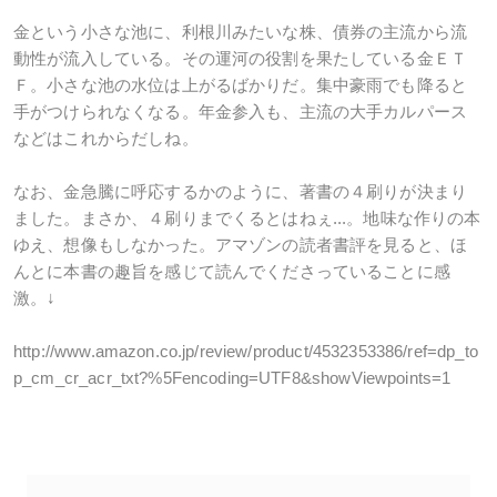
金という小さな池に、利根川みたいな株、債券の主流から流
動性が流入している。その運河の役割を果たしている金ＥＴ
Ｆ。小さな池の水位は上がるばかりだ。集中豪雨でも降ると
手がつけられなくなる。年金参入も、主流の大手カルパース
などはこれからだしね。
なお、金急騰に呼応するかのように、著書の４刷りが決まり
ました。まさか、４刷りまでくるとはねぇ...。地味な作りの本
ゆえ、想像もしなかった。アマゾンの読者書評を見ると、ほ
んとに本書の趣旨を感じて読んでくださっていることに感
激。↓
http://www.amazon.co.jp/review/product/4532353386/ref=dp_to
p_cm_cr_acr_txt?%5Fencoding=UTF8&showViewpoints=1