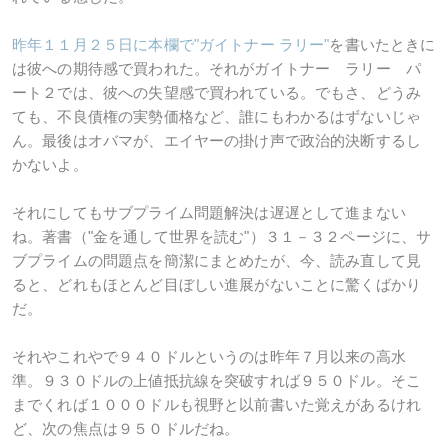
昨年１１月２５日に本欄で"ガイトナー ラリー"
を書いたときに
は彼への期待感で買われた。それがガイトナー ラリー パ
ート２では、彼への失望感で買われている。でもさ、どうみ
ても、不良債権の実勢価格など、誰にもわかるはずないじゃ
ん。最後はオバマが、エイヤーの掛け声で政治的決断するし
かないよ。
それにしてもサブプライム問題解決は遅遅として進まない
ね。著書（"金を通して世界を読む"）３１－３２ページに、サ
ブプライムの問題点を簡潔にまとめたが、今、読み直して見
ると、どれもほとんど目ぼしい進展がないことに驚くばかり
だ。
それやこれやで９４０ドルというのは昨年７月以来の高水
準。９３０ドルの上値抵抗線を突破すれば９５０ドル。そこ
までくれば１０００ドルも視野と以前書いた覚えがあるけれ
ど、次の焦点は９５０ドルだね。