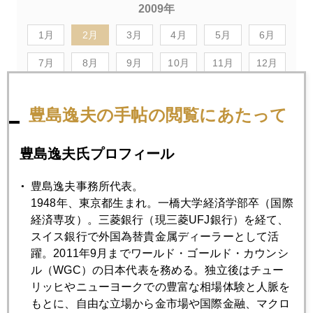
2009年
1月
2月
3月
4月
5月
6月
7月
8月
9月
10月
11月
12月
豊島逸夫の手帖の閲覧にあたって
2009年02月27日
中東のバレンタイン
豊島逸夫氏プロフィール
2009年02月26日
豊島逸夫事務所代表。
バーナンキは銀行国有化せず、というけれど...
1948年、東京都生まれ。一橋大学経済学部卒（国際
経済専攻）。三菱銀行（現三菱UFJ銀行）を経て、
スイス銀行で外国為替貴金属ディーラーとして活
2009年02月25日
躍。2011年9月までワールド・ゴールド・カウンシ
為替より金のほうが難しい...
ル（WGC）の日本代表を務める。独立後はチュー
リッヒやニューヨークでの豊富な相場体験と人脈を
もとに、自由な立場から金市場や国際金融、マクロ
2009年02月24日