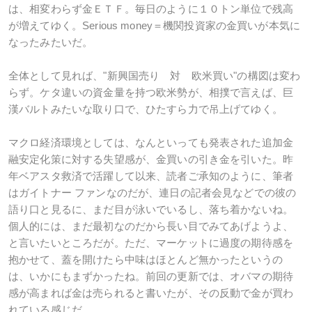
は、相変わらず金ＥＴＦ。毎日のように１０トン単位で残高
が増えてゆく。Serious money＝機関投資家の金買いが本気に
なったみたいだ。
全体として見れば、"新興国売り 対 欧米買い"の構図は変わ
らず。ケタ違いの資金量を持つ欧米勢が、相撲で言えば、巨
漢バルトみたいな取り口で、ひたすら力で吊上げてゆく。
マクロ経済環境としては、なんといっても発表された追加金
融安定化策に対する失望感が、金買いの引き金を引いた。昨
年ベアスタ救済で活躍して以来、読者ご承知のように、筆者
はガイトナー ファンなのだが、連日の記者会見などでの彼の
語り口と見るに、まだ目が泳いでいるし、落ち着かないね。
個人的には、まだ最初なのだから長い目でみてあげようよ、
と言いたいところだが。ただ、マーケットに過度の期待感を
抱かせて、蓋を開けたら中味はほとんど無かったというの
は、いかにもまずかったね。前回の更新では、オバマの期待
感が高まれば金は売られると書いたが、その反動で金が買わ
れている感じだ。