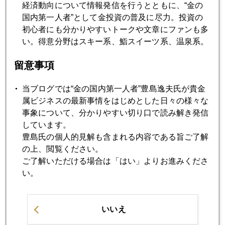
経済動向について情報発信を行うとともに、“金の
判決の日近づく パート２
国内第一人者”として金投資の普及に尽力。投資の
初心者にも分かりやすいトークや文章にファンも多
い。得意分野はスキー系、鮨スイーツ系、温泉系。
2009年02月23日
金は"安全資産"で買われているのではない。
留意事項
当ブログでは“金の国内第一人者”豊島逸夫氏が貴金
2009年02月19日
属ビジネスの最新事情をはじめとした日々の様々な
いよいよ１０００ドル接近
事象について、分かりやすい切り口で読み解き発信
しています。
2009年02月16日
豊島氏の個人的見解も含まれる内容である旨ご了解
ジャパンＧＤＰ－１２．７％の衝撃
の上、閲覧ください。
ご了解いただける場合は「はい」よりお進みくださ
い。
2009年02月13日
１０００ドルへの助走開始
いいえ