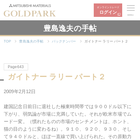
オンライントレード
ログイン
MENU
豊島逸夫の手帖
TOP
豊島逸夫の手帖
バックナンバー
ガイトナー ラリー パート２
Page643
ガイトナー ラリー パート２
2009年2月12日
建国記念日前日に退社した極東時間帯では９００ドル以下に
下がり、弱気論が市場に充満していた。それが欧米市場でム
ード一変。（慣れたものの市場のセンチメントは、ホント、
猫の目のように変わるね）。９１０、９２０、９３０、そし
て９４０ドルと、ほぼ一直線で買い上げられた。その原動力